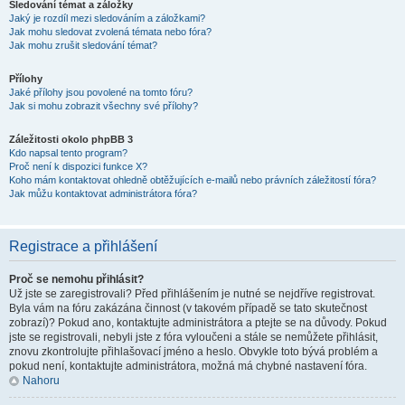
Sledování témat a záložky
Jaký je rozdíl mezi sledováním a záložkami?
Jak mohu sledovat zvolená témata nebo fóra?
Jak mohu zrušit sledování témat?
Přílohy
Jaké přílohy jsou povolené na tomto fóru?
Jak si mohu zobrazit všechny své přílohy?
Záležitosti okolo phpBB 3
Kdo napsal tento program?
Proč není k dispozici funkce X?
Koho mám kontaktovat ohledně obtěžujících e-mailů nebo právních záležitostí fóra?
Jak můžu kontaktovat administrátora fóra?
Registrace a přihlášení
Proč se nemohu přihlásit?
Už jste se zaregistrovali? Před přihlášením je nutné se nejdříve registrovat.
Byla vám na fóru zakázána činnost (v takovém případě se tato skutečnost
zobrazí)? Pokud ano, kontaktujte administrátora a ptejte se na důvody. Pokud
jste se registrovali, nebyli jste z fóra vyloučeni a stále se nemůžete přihlásit,
znovu zkontrolujte přihlašovací jméno a heslo. Obvykle toto bývá problém a
pokud není, kontaktujte administrátora, možná má chybné nastavení fóra.
Nahoru