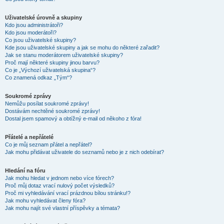
Uživatelské úrovně a skupiny
Kdo jsou administrátoři?
Kdo jsou moderátoři?
Co jsou uživatelské skupiny?
Kde jsou uživatelské skupiny a jak se mohu do některé zařadit?
Jak se stanu moderátorem uživatelské skupiny?
Proč mají některé skupiny jinou barvu?
Co je „Výchozí uživatelská skupina“?
Co znamená odkaz „Tým“?
Soukromé zprávy
Nemůžu posílat soukromé zprávy!
Dostávám nechtěné soukromé zprávy!
Dostal jsem spamový a obtížný e-mail od někoho z fóra!
Přátelé a nepřátelé
Co je můj seznam přátel a nepřátel?
Jak mohu přidávat uživatele do seznamů nebo je z nich odebírat?
Hledání na fóru
Jak mohu hledat v jednom nebo více fórech?
Proč můj dotaz vrací nulový počet výsledků?
Proč mi vyhledávání vrací prázdnou bílou stránku!?
Jak mohu vyhledávat členy fóra?
Jak mohu najít své vlastní příspěvky a témata?