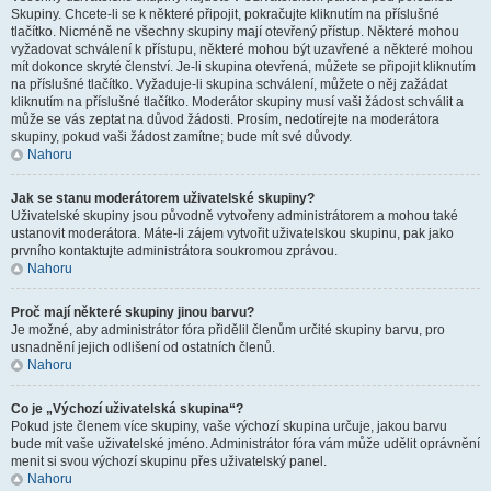
Skupiny. Chcete-li se k některé připojit, pokračujte kliknutím na příslušné
tlačítko. Nicméně ne všechny skupiny mají otevřený přístup. Některé mohou
vyžadovat schválení k přístupu, některé mohou být uzavřené a některé mohou
mít dokonce skryté členství. Je-li skupina otevřená, můžete se připojit kliknutím
na příslušné tlačítko. Vyžaduje-li skupina schválení, můžete o něj zažádat
kliknutím na příslušné tlačítko. Moderátor skupiny musí vaši žádost schválit a
může se vás zeptat na důvod žádosti. Prosím, nedotírejte na moderátora
skupiny, pokud vaši žádost zamítne; bude mít své důvody.
Nahoru
Jak se stanu moderátorem uživatelské skupiny?
Uživatelské skupiny jsou původně vytvořeny administrátorem a mohou také
ustanovit moderátora. Máte-li zájem vytvořit uživatelskou skupinu, pak jako
prvního kontaktujte administrátora soukromou zprávou.
Nahoru
Proč mají některé skupiny jinou barvu?
Je možné, aby administrátor fóra přidělil členům určité skupiny barvu, pro
usnadnění jejich odlišení od ostatních členů.
Nahoru
Co je „Výchozí uživatelská skupina“?
Pokud jste členem více skupiny, vaše výchozí skupina určuje, jakou barvu
bude mít vaše uživatelské jméno. Administrátor fóra vám může udělit oprávnění
menit si svou výchozí skupinu přes uživatelský panel.
Nahoru