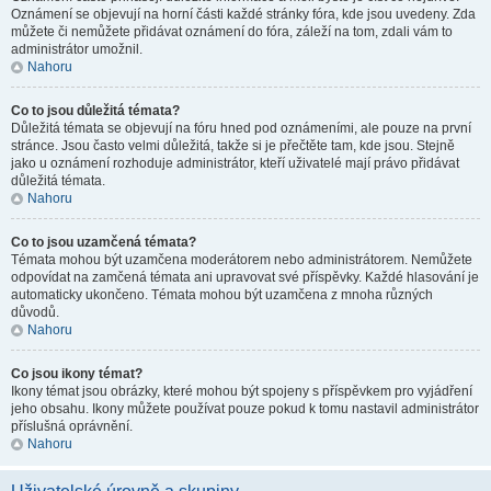
Oznámení se objevují na horní části každé stránky fóra, kde jsou uvedeny. Zda
můžete či nemůžete přidávat oznámení do fóra, záleží na tom, zdali vám to
administrátor umožnil.
Nahoru
Co to jsou důležitá témata?
Důležitá témata se objevují na fóru hned pod oznámeními, ale pouze na první
stránce. Jsou často velmi důležitá, takže si je přečtěte tam, kde jsou. Stejně
jako u oznámení rozhoduje administrátor, kteří uživatelé mají právo přidávat
důležitá témata.
Nahoru
Co to jsou uzamčená témata?
Témata mohou být uzamčena moderátorem nebo administrátorem. Nemůžete
odpovídat na zamčená témata ani upravovat své příspěvky. Každé hlasování je
automaticky ukončeno. Témata mohou být uzamčena z mnoha různých
důvodů.
Nahoru
Co jsou ikony témat?
Ikony témat jsou obrázky, které mohou být spojeny s příspěvkem pro vyjádření
jeho obsahu. Ikony můžete používat pouze pokud k tomu nastavil administrátor
příslušná oprávnění.
Nahoru