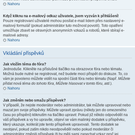
Nahoru
Když kliknu na e-mailový odkaz uživatele, jsem vyzván k přihlášení!
Pouze registrovaní uživatelé mohou posílat e-mail lidem přes nastavený e-
mailový formulář (pokud administrátor tuto možnost povolil). Toto opatření
umožňuje zbavit se otravných anonymních vzkazů a robotů, které sbírají e-
mailové adresy.
Nahoru
Vkládání příspěvků
Jak vložím téma do fóra?
Jednoduše. Klikněte na příslušné tlačítko na obrazovce fóra nebo tématu.
Možná bude nutné se registrovat, než budete moci přispět do diskuze. To, co
vám je povoleno můžete vidět na spodní části fóra nebo tématu (Např.
Můžete
přidat nová téma do tohoto fóra, Můžete hlasovat v tomto fóru, atd.
).
Nahoru
Jak změním nebo smažu příspěvek?
V případě, že nejste moderátor nebo administrátor, tak můžete upravovat nebo
mazat jen svoje příspěvky. Můžete upravit zprávu (někdy jen do omezeného
času po přispění) kliknutím na tlačítko
upravit
. Pokud již někdo odpověděl na
váš příspěvek a vy ho upravíte, objeví se vám malinký dodatek u příspěvku,
který ukazuje, kolikrát jste tento příspěvek upravovali. Tento dodatek se
neobjeví, pokud zatím nikdo neodpověděl nebo pokud moderátor či
administrátor změnili příspěvek (ti by měli sami zanechat vzkaz proč jej