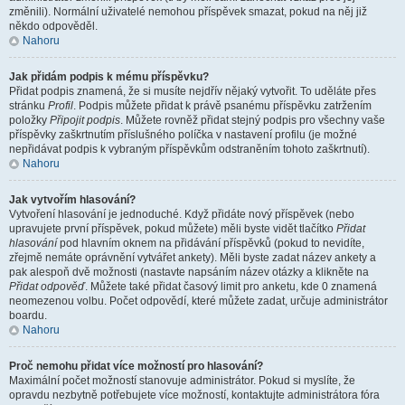
změnili). Normální uživatelé nemohou příspěvek smazat, pokud na něj již
někdo odpověděl.
Nahoru
Jak přidám podpis k mému příspěvku?
Přidat podpis znamená, že si musíte nejdřív nějaký vytvořit. To uděláte přes
stránku
Profil
. Podpis můžete přidat k právě psanému příspěvku zatržením
položky
Připojit podpis
. Můžete rovněž přidat stejný podpis pro všechny vaše
příspěvky zaškrtnutím příslušného políčka v nastavení profilu (je možné
nepřidávat podpis k vybraným příspěvkům odstraněním tohoto zaškrtnutí).
Nahoru
Jak vytvořím hlasování?
Vytvoření hlasování je jednoduché. Když přidáte nový příspěvek (nebo
upravujete první příspěvek, pokud můžete) měli byste vidět tlačítko
Přidat
hlasování
pod hlavním oknem na přidávání příspěvků (pokud to nevidíte,
zřejmě nemáte oprávnění vytvářet ankety). Měli byste zadat název ankety a
pak alespoň dvě možnosti (nastavte napsáním název otázky a klikněte na
Přidat odpověď
. Můžete také přidat časový limit pro anketu, kde 0 znamená
neomezenou volbu. Počet odpovědí, které můžete zadat, určuje administrátor
boardu.
Nahoru
Proč nemohu přidat více možností pro hlasování?
Maximální počet možností stanovuje administrátor. Pokud si myslíte, že
opravdu nezbytně potřebujete více možností, kontaktujte administrátora fóra