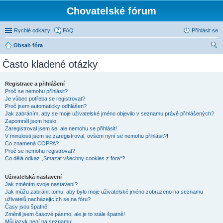
Chovatelské fórum
Rychlé odkazy
FAQ
Přihlásit se
Obsah fóra
led
Často kladené otázky
at
Registrace a přihlášení
Proč se nemohu přihlásit?
Je vůbec potřeba se registrovat?
Proč jsem automaticky odhlášen?
Jak zabráním, aby se moje uživatelské jméno objevilo v seznamu právě přihlášených?
Zapomněl jsem heslo!
Zaregistroval jsem se, ale nemohu se přihlásit!
V minulosti jsem se zaregistroval, ovšem nyní se nemohu přihlásit?!
Co znamená COPPA?
Proč se nemohu registrovat?
Co dělá odkaz „Smazat všechny cookies z fóra“?
Uživatelská nastavení
Jak změním svoje nastavení?
Jak můžu zabránit tomu, aby bylo moje uživatelské jméno zobrazeno na seznamu
uživatelů nacházejících se na fóru?
Časy jsou špatně!
Změnil jsem časové pásmo, ale je to stále špatně!
Můj jazyk není na seznamu!