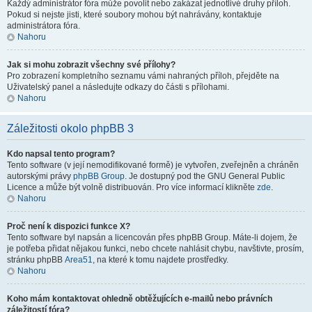
Každý administrátor fóra může povolit nebo zakázat jednotlivé druhy příloh.
Pokud si nejste jisti, které soubory mohou být nahrávány, kontaktuje
administrátora fóra.
Nahoru
Jak si mohu zobrazit všechny své přílohy?
Pro zobrazení kompletního seznamu vámi nahraných příloh, přejděte na
Uživatelský panel a následujte odkazy do části s přílohami.
Nahoru
Záležitosti okolo phpBB 3
Kdo napsal tento program?
Tento software (v její nemodifikované formě) je vytvořen, zveřejněn a chráněn
autorskými právy
phpBB Group
. Je dostupný pod the GNU General Public
Licence a může být volně distribuován. Pro více informací klikněte
zde
.
Nahoru
Proč není k dispozici funkce X?
Tento software byl napsán a licencován přes phpBB Group. Máte-li dojem, že
je potřeba přidat nějakou funkci, nebo chcete nahlásit chybu, navštivte, prosím,
stránku phpBB
Area51
, na které k tomu najdete prostředky.
Nahoru
Koho mám kontaktovat ohledně obtěžujících e-mailů nebo právních
záležitostí fóra?