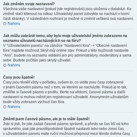
Jak změním svoje nastavení?
Všechna vaše nastavení (pokud jste registrováni) jsou uložena v databázi. Ke
změně stačí kliknout na odkaz
Uživatelský panel
(obvykle se nachází v horní
části stránky). V následném rozhraní je možné si změnit veškerá svá nastavení.
Nahoru
Jak můžu zabránit tomu, aby bylo moje uživatelské jméno zobrazeno na
seznamu uživatelů nacházejících se na fóru?
V “Uživatelském panelu” na záložce “Nastavení fóra” -> “Obecné nastavení
fóra” najdete možnost
Skrýt můj online stav
. Pokud u této možnosti nastavíte
“Ano”, budete na seznamu viditelní jen pro administrátory, moderátory a sama
sebe. Budete počítán jako skrytý uživatel.
Nahoru
Časy jsou špatně!
Časy jsou téměř vždy v pořádku, ovšem to, co vidíte jsou časy zobrazené
v jiném časovém pásmu než v tom, ve kterém se nacházíte. Pokud je to tak,
změňte si časové pásmo v profilu. Berte na vědomí, časové pásma a další
nastavení si mohou měnit jen registrovaní uživatelé. Anonymním uživatelům
bude vždy zobrazen výchozí čas fóra.
Nahoru
Změnil jsem časové pásmo, ale je to stále špatně!
Jste si jisti, že jste zadali časové pásmo správně, a přesto se čas liší od toho
správného, pak jste pravděpodobně špatně nastavili letní nebo zimní čas,
v uživatelském panelu máte ruční možnost přepnout mezi těmito dvěma časy.