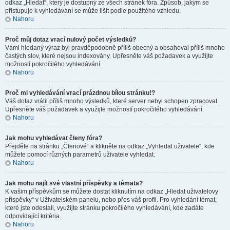
odkaz „Hledat“, který je dostupný ze všech stránek fóra. Způsob, jakým se
přistupuje k vyhledávání se může lišit podle použitého vzhledu.
Nahoru
Proč můj dotaz vrací nulový počet výsledků?
Vámi hledaný výraz byl pravděpodobně příliš obecný a obsahoval příliš mnoho
častých slov, které nejsou indexovány. Upřesněte váš požadavek a využijte
možností pokročilého vyhledávání.
Nahoru
Proč mi vyhledávání vrací prázdnou bílou stránku!?
Váš dotaz vrátil příliš mnoho výsledků, které server nebyl schopen zpracovat.
Upřesněte váš požadavek a využijte možností pokročilého vyhledávání.
Nahoru
Jak mohu vyhledávat členy fóra?
Přejděte na stránku „Členové“ a klikněte na odkaz „Vyhledat uživatele“, kde
můžete pomocí různých parametrů uživatele vyhledat.
Nahoru
Jak mohu najít své vlastní příspěvky a témata?
K vašim příspěvkům se můžete dostat kliknutím na odkaz „Hledat uživatelovy
příspěvky“ v Uživatelském panelu, nebo přes váš profil. Pro vyhledání témat,
které jste odeslali, využijte stránku pokročilého vyhledávání, kde zadáte
odpovídající kritéria.
Nahoru