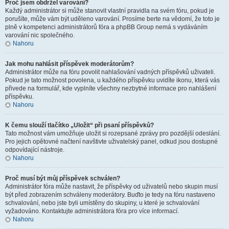
Proč jsem obdržel varování?
Každý administrátor si může stanovit vlastní pravidla na svém fóru, pokud je
porušíte, může vám být uděleno varování. Prosíme berte na vědomí, že toto je
plně v kompetenci administrátorů fóra a phpBB Group nemá s vydáváním
varování nic společného.
Nahoru
Jak mohu nahlásit příspěvek moderátorům?
Administrátor může na fóru povolit nahlašování vadných příspěvků uživateli.
Pokud je tato možnost povolena, u každého příspěvku uvidíte ikonu, která vás
přivede na formulář, kde vyplníte všechny nezbytné informace pro nahlášení
příspěvku.
Nahoru
K čemu slouží tlačítko „Uložit“ při psaní příspěvků?
Tato možnost vám umožňuje uložit si rozepsané zprávy pro pozdější odeslání.
Pro jejich opětovné načtení navštivte uživatelský panel, odkud jsou dostupné
odpovídající nástroje.
Nahoru
Proč musí být můj příspěvek schválen?
Administrátor fóra může nastavit, že příspěvky od uživatelů nebo skupin musí
být před zobrazením schváleny moderátory. Buďto je tedy na fóru nastaveno
schvalování, nebo jste byli umístěny do skupiny, u které je schvalování
vyžadováno. Kontaktujte administrátora fóra pro více informací.
Nahoru