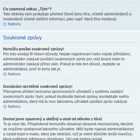
Co znamená odkaz „Tým“?
Tato stránka vám poskytuje přehled členů týmu fóra, včetně administrátorů a
moderátorů včetně dalších informací, jako např. která fóra moderují.
Nahoru
Soukromé zprávy
Nemůžu posílat soukromé zprávy!
Pro toto existují tři hlavní důvody. Nejste registrovaní nebo nejste přihlášení,
administrátor zakázal posílání soukromých zpráv pro celý board nebo to
administrátor zakázal přímo vám. Pokud je toto ten důvod, zeptejte se
administrátora, proč to tomu tak je.
Nahoru
Dostávám nechtěné soukromé zprávy!
Plánujeme přidání seznamu ignorovaných uživatelů v systému zasílání
soukromých zpráv. Nyní, pokud dostáváte takové zprávy, kontaktujte svého
administrátora, který má tu moc takovému uživateli zasílání zpráv zakázat.
Nahoru
Dostal jsem spamový a obtížný e-mail od někoho z fóra!
To je nám líto. Příspěvkové formuláře obsahují obranné mechanismy, kterými
se snažíme vystopovat takového uživatele. Měli byste napsat administrátorovi
a zaslat kopii e-mailu, který jste obdrželi, což je velmi důležité (kvůli hlavičce,
která potřebné informace obsahuje). Oni pak mohou konat.