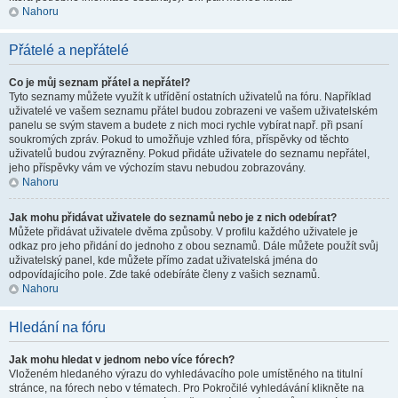
Nahoru
Přátelé a nepřátelé
Co je můj seznam přátel a nepřátel?
Tyto seznamy můžete využít k utřídění ostatních uživatelů na fóru. Například
uživatelé ve vašem seznamu přátel budou zobrazeni ve vašem uživatelském
panelu se svým stavem a budete z nich moci rychle vybírat např. při psaní
soukromých zpráv. Pokud to umožňuje vzhled fóra, příspěvky od těchto
uživatelů budou zvýrazněny. Pokud přidáte uživatele do seznamu nepřátel,
jeho příspěvky vám ve výchozím stavu nebudou zobrazovány.
Nahoru
Jak mohu přidávat uživatele do seznamů nebo je z nich odebírat?
Můžete přidávat uživatele dvěma způsoby. V profilu každého uživatele je
odkaz pro jeho přidání do jednoho z obou seznamů. Dále můžete použít svůj
uživatelský panel, kde můžete přímo zadat uživatelská jména do
odpovídajícího pole. Zde také odebíráte členy z vašich seznamů.
Nahoru
Hledání na fóru
Jak mohu hledat v jednom nebo více fórech?
Vloženém hledaného výrazu do vyhledávacího pole umístěného na titulní
stránce, na fórech nebo v tématech. Pro Pokročilé vyhledávání klikněte na