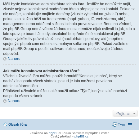
Měli byste kontaktovat administrátora tohoto fóra. Jestliže ho nemůžete najít,
zkuste nejprve kontaktovat moderátora fóra a přeptejte se na kontakt. Pokud se
nic neděje, kontaktujte majitele domény (zkuste vyhledat na „whois“) nebo,
pokud tato služba běží na freeserveru (např. yahoo, IC, webzdarma, atd.),
management nebo oddělení stížností tohoto provozovatele. Berte na vědomí,
že phpBB Group nemá vůbec žádnou moc a nemůže nijak ovlivnit to jak, kdo a
kde spravuje board. Je tedy absolutně bezpředmětné kontaktovat phpBB
Group v jakékoliv právní záležitosti (nactiutrhání, pomluvy, atd.) nepřímo
spojený s phpbb.com nebo se samotným software phpBB. Pokud zašlete e-
mail phpBB Group o použití softwaru třetí stranou, neočekávejte žádnou
odpověď.
Nahoru
Jak můžu kontaktovat administrátora fóra?
Všichni uživatelé fóra můžou použít formulář “Kontaktujte nás”, který se
nachází naspodu všech stránek, pokud je tato možnost povolena
administrátorem fóra.
Přihlášení uživatelé můžou také použít odkaz “Tým”, který se také nachází
naspodu všech stránek.
Nahoru
Přejít na
Obsah fóra
Tým
Založeno na
phpBB
® Forum Software © phpBB Limited
Český překlad –
phpBB.cz