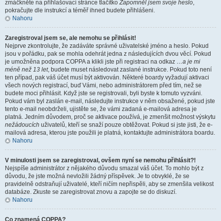
zmáčkněte na přihlašovací stránce tlačítko
Zapomněl jsem svoje heslo
,
pokračujte dle instrukcí a téměř ihned budete přihlášeni.
Nahoru
Zaregistroval jsem se, ale nemohu se přihlásit!
Nejprve zkontrolujte, že zadáváte správné uživatelské jméno a heslo. Pokud
jsou v pořádku, pak se mohla odehrát jedna z následujících dvou věcí. Pokud
je umožněna podpora COPPA a klikli jste při registraci na odkaz
…a je mi
méně než 13 let
, budete muset následovat zaslané instrukce. Pokud toto není
ten případ, pak váš účet musí být aktivován. Některé boardy vyžadují aktivaci
všech nových registrací, buď Vámi, nebo administrátorem před tím, než se
budete moci přihlásit. Když jste se registrovali, byli byste k tomuto vyzváni.
Pokud vám byl zaslán e-mail, následujte instrukce v něm obsažené, pokud jste
tento e-mail neobdrželi, ujistěte se, že vámi zadaná e-mailová adresa je
platná. Jedním důvodem, proč se aktivace používá, je zmenšit možnost výskytu
nežádoucích
uživatelů, kteří se snaží pouze obtěžovat. Pokud si jste jisti, že e-
mailová adresa, kterou jste použili je platná, kontaktujte administrátora boardu.
Nahoru
V minulosti jsem se zaregistroval, ovšem nyní se nemohu přihlásit?!
Nejspíše administrátor z nějakého důvodu smazal váš účet. To mohlo být z
důvodu, že jste možná nevložili žádný příspěvek. Je to obvyklé, že se
pravidelně odstraňují uživatelé, kteří ničím nepřispěli, aby se zmenšila velikost
databáze. Zkuste se zaregistrovat znovu a zapojte se do diskuzí.
Nahoru
Co znamená COPPA?