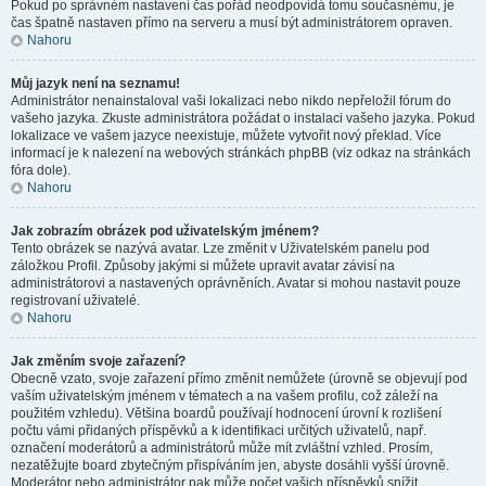
Pokud po správném nastavení čas pořád neodpovídá tomu současnému, je
čas špatně nastaven přímo na serveru a musí být administrátorem opraven.
Nahoru
Můj jazyk není na seznamu!
Administrátor nenainstaloval vaši lokalizaci nebo nikdo nepřeložil fórum do
vašeho jazyka. Zkuste administrátora požádat o instalaci vašeho jazyka. Pokud
lokalizace ve vašem jazyce neexistuje, můžete vytvořit nový překlad. Více
informací je k nalezení na webových stránkách phpBB (viz odkaz na stránkách
fóra dole).
Nahoru
Jak zobrazím obrázek pod uživatelským jménem?
Tento obrázek se nazývá avatar. Lze změnit v Uživatelském panelu pod
záložkou Profil. Způsoby jakými si můžete upravit avatar závisí na
administrátorovi a nastavených oprávněních. Avatar si mohou nastavit pouze
registrovaní uživatelé.
Nahoru
Jak změním svoje zařazení?
Obecně vzato, svoje zařazení přímo změnit nemůžete (úrovně se objevují pod
vaším uživatelským jménem v tématech a na vašem profilu, což záleží na
použitém vzhledu). Většina boardů používají hodnocení úrovní k rozlišení
počtu vámi přidaných příspěvků a k identifikaci určitých uživatelů, např.
označení moderátorů a administrátorů může mít zvláštní vzhled. Prosím,
nezatěžujte board zbytečným přispíváním jen, abyste dosáhli vyšší úrovně.
Moderátor nebo administrátor pak může počet vašich příspěvků snížit.