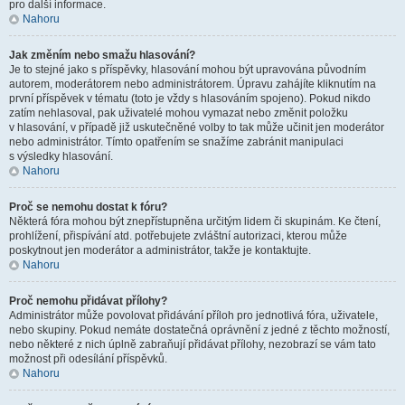
pro další informace.
Nahoru
Jak změním nebo smažu hlasování?
Je to stejné jako s příspěvky, hlasování mohou být upravována původním
autorem, moderátorem nebo administrátorem. Úpravu zahájíte kliknutím na
první příspěvek v tématu (toto je vždy s hlasováním spojeno). Pokud nikdo
zatím nehlasoval, pak uživatelé mohou vymazat nebo změnit položku
v hlasování, v případě již uskutečněné volby to tak může učinit jen moderátor
nebo administrátor. Tímto opatřením se snažíme zabránit manipulaci
s výsledky hlasování.
Nahoru
Proč se nemohu dostat k fóru?
Některá fóra mohou být znepřístupněna určitým lidem či skupinám. Ke čtení,
prohlížení, přispívání atd. potřebujete zvláštní autorizaci, kterou může
poskytnout jen moderátor a administrátor, takže je kontaktujte.
Nahoru
Proč nemohu přidávat přílohy?
Administrátor může povolovat přidávání příloh pro jednotlivá fóra, uživatele,
nebo skupiny. Pokud nemáte dostatečná oprávnění z jedné z těchto možností,
nebo některé z nich úplně zabraňují přidávat přílohy, nezobrazí se vám tato
možnost při odesílání příspěvků.
Nahoru