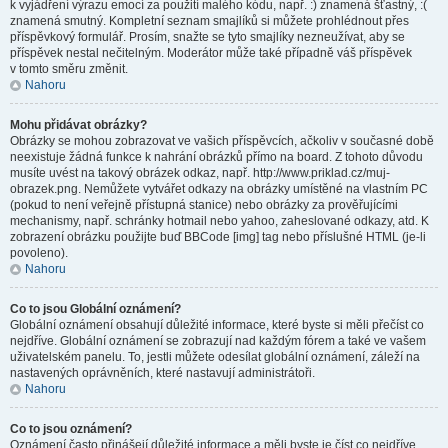
k vyjádření výrazu emocí za použití malého kódu, např. :) znamená šťastný, :(
znamená smutný. Kompletní seznam smajlíků si můžete prohlédnout přes
příspěvkový formulář. Prosím, snažte se tyto smajlíky nezneužívat, aby se
příspěvek nestal nečitelným. Moderátor může také případně váš příspěvek
v tomto směru změnit.
Nahoru
Mohu přidávat obrázky?
Obrázky se mohou zobrazovat ve vašich příspěvcích, ačkoliv v současné době
neexistuje žádná funkce k nahrání obrázků přímo na board. Z tohoto důvodu
musíte uvést na takový obrázek odkaz, např. http://www.priklad.cz/muj-
obrazek.png. Nemůžete vytvářet odkazy na obrázky umístěné na vlastním PC
(pokud to není veřejně přístupná stanice) nebo obrázky za prověřujícími
mechanismy, např. schránky hotmail nebo yahoo, zaheslované odkazy, atd. K
zobrazení obrázku použijte buď BBCode [img] tag nebo příslušné HTML (je-li
povoleno).
Nahoru
Co to jsou Globální oznámení?
Globální oznámení obsahují důležité informace, které byste si měli přečíst co
nejdříve. Globální oznámení se zobrazují nad každým fórem a také ve vašem
uživatelském panelu. To, jestli můžete odesílat globální oznámení, záleží na
nastavených oprávněních, které nastavují administrátoři.
Nahoru
Co to jsou oznámení?
Oznámení často přinášejí důležité informace a měli byste je číst co nejdříve.