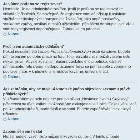
Je vůbec potřeba se registrovat?
Nemusíte. Je na administrátorovi fóra, jestli je potřeba se registrovat ke
vkládání příspěvků. Samozřejmě, že registrace vám dá přístup k ostatním
službám nedostupným anonymním uživatelům, jako např. postavičky,
soukromé zprávy, posílání e-mailů uživatelům, přihlášení do skupin, atd. Vřele
vám tedy registraci doporučujeme. Zabere to jen pár chvil.
Nahoru
Proč jsem automaticky odhlášen?
Pokud nezaškrtnete tlačítko
Přihlásit automaticky při příští návštěvě
, budete
přihlášeni jen po dobu práce na fóru. Toto má zabránit zneužití vašeho účtu
někým jiným. Abyste zůstali přihlášeni, zaškrtněte toto políčko, když se
přihlašujete. Toto ovšem nedoporučujeme, když se přihlašujete z veřejného
počítače, např. v knihovně, internetové kavárně, univerzitě atd.
Nahoru
Jak zabráním, aby se moje uživatelské jméno objevilo v seznamu právě
přihlášených?
V Uživatelském panelu najdete pod položkou „Nastavení“ volbu
Skrýt moji
přítomnost na fóru
. Volbou možnosti
Ano
aktivujete tuto funkci. Online vás uvidí
pouze administrátoři, moderátoři a vy sami. Budete započítáváni mezi skryté
uživatele.
Nahoru
Zapomněl jsem heslo!
Nic se neděje, vaše heslo můžeme kdykoliv obnovit. V tomto případě