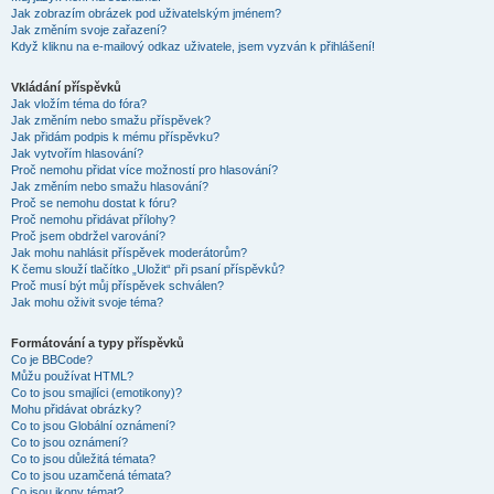
Jak zobrazím obrázek pod uživatelským jménem?
Jak změním svoje zařazení?
Když kliknu na e-mailový odkaz uživatele, jsem vyzván k přihlášení!
Vkládání příspěvků
Jak vložím téma do fóra?
Jak změním nebo smažu příspěvek?
Jak přidám podpis k mému příspěvku?
Jak vytvořím hlasování?
Proč nemohu přidat více možností pro hlasování?
Jak změním nebo smažu hlasování?
Proč se nemohu dostat k fóru?
Proč nemohu přidávat přílohy?
Proč jsem obdržel varování?
Jak mohu nahlásit příspěvek moderátorům?
K čemu slouží tlačítko „Uložit“ při psaní příspěvků?
Proč musí být můj příspěvek schválen?
Jak mohu oživit svoje téma?
Formátování a typy příspěvků
Co je BBCode?
Můžu používat HTML?
Co to jsou smajlíci (emotikony)?
Mohu přidávat obrázky?
Co to jsou Globální oznámení?
Co to jsou oznámení?
Co to jsou důležitá témata?
Co to jsou uzamčená témata?
Co jsou ikony témat?