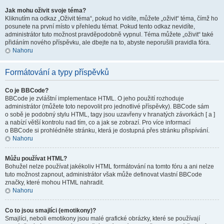
Jak mohu oživit svoje téma?
Kliknutím na odkaz „Oživit téma“, pokud ho vidíte, můžete „oživit“ téma, čímž ho
posunete na první místo v přehledu témat. Pokud tento odkaz nevidíte,
administrátor tuto možnost pravděpodobně vypnul. Téma můžete „oživit“ také
přidáním nového příspěvku, ale dbejte na to, abyste neporušili pravidla fóra.
Nahoru
Formátování a typy příspěvků
Co je BBCode?
BBCode je zvláštní implementace HTML. O jeho použití rozhoduje
administrátor (můžete toto nepovolit pro jednotlivé příspěvky). BBCode sám
o sobě je podobný stylu HTML, tagy jsou uzavřeny v hranatých závorkách [ a ]
a nabízí větší kontrolu nad tím, co a jak se zobrazí. Pro více informací
o BBCode si prohlédněte stránku, která je dostupná přes stránku přispívání.
Nahoru
Můžu používat HTML?
Bohužel nelze používat jakékoliv HTML formátování na tomto fóru a ani nelze
tuto možnost zapnout, administrátor však může definovat vlastní BBCode
značky, které mohou HTML nahradit.
Nahoru
Co to jsou smajlíci (emotikony)?
Smajlíci, neboli emotikony jsou malé grafické obrázky, které se používají