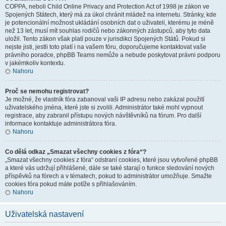
COPPA, neboli Child Online Privacy and Protection Act of 1998 je zákon ve
Spojených Státech, který má za úkol chránit mládež na internetu. Stránky, kde
je potencionální možnost ukládání osobních dat o uživateli, kterému je méně
než 13 let, musí mít souhlas rodičů nebo zákonných zástupců, aby tyto data
uložil. Tento zákon však platí pouze v jurisdikci Spojených Států. Pokud si
nejste jisti, jestli toto platí i na vašem fóru, doporučujeme kontaktovat vaše
právního poradce, phpBB Teams nemůže a nebude poskytovat právni podporu
v jakémkoliv kontextu.
Nahoru
Proč se nemohu registrovat?
Je možné, že vlastník fóra zabanoval vaši IP adresu nebo zakázal použití
uživatelského jména, které jste si zvolili. Administrátor také mohl vypnout
registrace, aby zabranil přístupu nových návštěvníků na fórum. Pro další
informace kontaktuje administrátora fóra.
Nahoru
Co dělá odkaz „Smazat všechny cookies z fóra“?
„Smazat všechny cookies z fóra“ odstraní cookies, které jsou vytvořené phpBB
a které vás udržují přihlášené, dále se také starají o funkce sledování nových
příspěvků na fórech a v tématech, pokud to administrátor umožňuje. Smažte
cookies fóra pokud máte potíže s přihlašováním.
Nahoru
Uživatelská nastavení