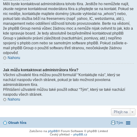
Měli byste kontaktovat administrátora tohoto fóra. Jestliže ho nemůžete najít,
zkuste nejprve kontaktovat moderátora fóra a přeptejte se na kontakt. Pokud se
nic neděje, kontaktujte majitele domény (zkuste vyhledat na „whois“) nebo,
pokud tato služba běží na freeserveru (např. yahoo, IC, webzdarma, atd.),
management nebo oddělení stížností tohoto provozovatele. Berte na vědomí,
že phpBB Group nemá vůbec žádnou moc a nemůže nijak ovlivnit to jak, kdo a
kde spravuje board. Je tedy absolutně bezpředmětné kontaktovat phpBB
Group v jakékoliv právní záležitosti (nactiutrhání, pomluvy, atd.) nepřímo
spojený s phpbb.com nebo se samotným software phpBB. Pokud zašlete e-
mail phpBB Group o použití softwaru třetí stranou, neočekávejte žádnou
odpověď.
Nahoru
Jak můžu kontaktovat administrátora fóra?
Všichni uživatelé fóra můžou použít formulář “Kontaktujte nás”, který se
nachází naspodu všech stránek, pokud je tato možnost povolena
administrátorem fóra.
Přihlášení uživatelé můžou také použít odkaz “Tým”, který se také nachází
naspodu všech stránek.
Nahoru
Přejít na
Obsah fóra
Tým
Založeno na
phpBB
® Forum Software © phpBB Limited
Český překlad –
phpBB.cz