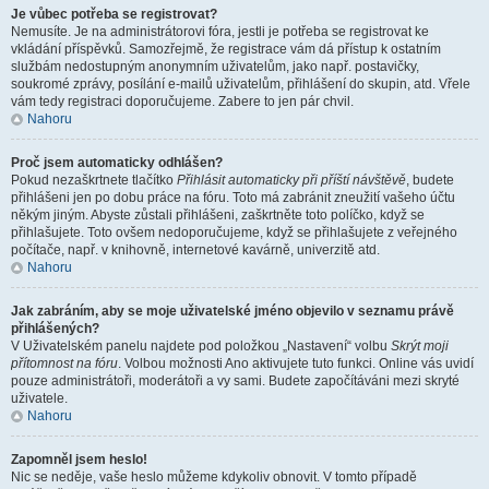
Je vůbec potřeba se registrovat?
Nemusíte. Je na administrátorovi fóra, jestli je potřeba se registrovat ke
vkládání příspěvků. Samozřejmě, že registrace vám dá přístup k ostatním
službám nedostupným anonymním uživatelům, jako např. postavičky,
soukromé zprávy, posílání e-mailů uživatelům, přihlášení do skupin, atd. Vřele
vám tedy registraci doporučujeme. Zabere to jen pár chvil.
Nahoru
Proč jsem automaticky odhlášen?
Pokud nezaškrtnete tlačítko
Přihlásit automaticky při příští návštěvě
, budete
přihlášeni jen po dobu práce na fóru. Toto má zabránit zneužití vašeho účtu
někým jiným. Abyste zůstali přihlášeni, zaškrtněte toto políčko, když se
přihlašujete. Toto ovšem nedoporučujeme, když se přihlašujete z veřejného
počítače, např. v knihovně, internetové kavárně, univerzitě atd.
Nahoru
Jak zabráním, aby se moje uživatelské jméno objevilo v seznamu právě
přihlášených?
V Uživatelském panelu najdete pod položkou „Nastavení“ volbu
Skrýt moji
přítomnost na fóru
. Volbou možnosti
Ano
aktivujete tuto funkci. Online vás uvidí
pouze administrátoři, moderátoři a vy sami. Budete započítáváni mezi skryté
uživatele.
Nahoru
Zapomněl jsem heslo!
Nic se neděje, vaše heslo můžeme kdykoliv obnovit. V tomto případě