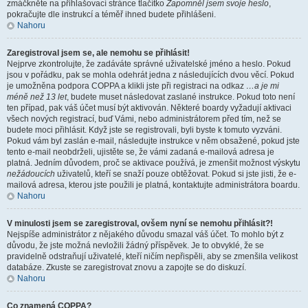
zmáčkněte na přihlašovací stránce tlačítko
Zapomněl jsem svoje heslo
,
pokračujte dle instrukcí a téměř ihned budete přihlášeni.
Nahoru
Zaregistroval jsem se, ale nemohu se přihlásit!
Nejprve zkontrolujte, že zadáváte správné uživatelské jméno a heslo. Pokud
jsou v pořádku, pak se mohla odehrát jedna z následujících dvou věcí. Pokud
je umožněna podpora COPPA a klikli jste při registraci na odkaz
…a je mi
méně než 13 let
, budete muset následovat zaslané instrukce. Pokud toto není
ten případ, pak váš účet musí být aktivován. Některé boardy vyžadují aktivaci
všech nových registrací, buď Vámi, nebo administrátorem před tím, než se
budete moci přihlásit. Když jste se registrovali, byli byste k tomuto vyzváni.
Pokud vám byl zaslán e-mail, následujte instrukce v něm obsažené, pokud jste
tento e-mail neobdrželi, ujistěte se, že vámi zadaná e-mailová adresa je
platná. Jedním důvodem, proč se aktivace používá, je zmenšit možnost výskytu
nežádoucích
uživatelů, kteří se snaží pouze obtěžovat. Pokud si jste jisti, že e-
mailová adresa, kterou jste použili je platná, kontaktujte administrátora boardu.
Nahoru
V minulosti jsem se zaregistroval, ovšem nyní se nemohu přihlásit?!
Nejspíše administrátor z nějakého důvodu smazal váš účet. To mohlo být z
důvodu, že jste možná nevložili žádný příspěvek. Je to obvyklé, že se
pravidelně odstraňují uživatelé, kteří ničím nepřispěli, aby se zmenšila velikost
databáze. Zkuste se zaregistrovat znovu a zapojte se do diskuzí.
Nahoru
Co znamená COPPA?