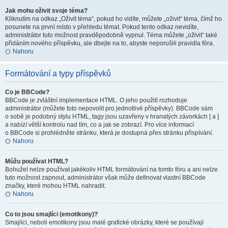
Jak mohu oživit svoje téma?
Kliknutím na odkaz „Oživit téma“, pokud ho vidíte, můžete „oživit“ téma, čímž ho
posunete na první místo v přehledu témat. Pokud tento odkaz nevidíte,
administrátor tuto možnost pravděpodobně vypnul. Téma můžete „oživit“ také
přidáním nového příspěvku, ale dbejte na to, abyste neporušili pravidla fóra.
Nahoru
Formátování a typy příspěvků
Co je BBCode?
BBCode je zvláštní implementace HTML. O jeho použití rozhoduje
administrátor (můžete toto nepovolit pro jednotlivé příspěvky). BBCode sám
o sobě je podobný stylu HTML, tagy jsou uzavřeny v hranatých závorkách [ a ]
a nabízí větší kontrolu nad tím, co a jak se zobrazí. Pro více informací
o BBCode si prohlédněte stránku, která je dostupná přes stránku přispívání.
Nahoru
Můžu používat HTML?
Bohužel nelze používat jakékoliv HTML formátování na tomto fóru a ani nelze
tuto možnost zapnout, administrátor však může definovat vlastní BBCode
značky, které mohou HTML nahradit.
Nahoru
Co to jsou smajlíci (emotikony)?
Smajlíci, neboli emotikony jsou malé grafické obrázky, které se používají