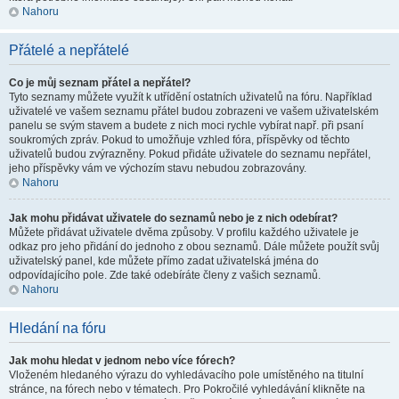
Nahoru
Přátelé a nepřátelé
Co je můj seznam přátel a nepřátel?
Tyto seznamy můžete využít k utřídění ostatních uživatelů na fóru. Například
uživatelé ve vašem seznamu přátel budou zobrazeni ve vašem uživatelském
panelu se svým stavem a budete z nich moci rychle vybírat např. při psaní
soukromých zpráv. Pokud to umožňuje vzhled fóra, příspěvky od těchto
uživatelů budou zvýrazněny. Pokud přidáte uživatele do seznamu nepřátel,
jeho příspěvky vám ve výchozím stavu nebudou zobrazovány.
Nahoru
Jak mohu přidávat uživatele do seznamů nebo je z nich odebírat?
Můžete přidávat uživatele dvěma způsoby. V profilu každého uživatele je
odkaz pro jeho přidání do jednoho z obou seznamů. Dále můžete použít svůj
uživatelský panel, kde můžete přímo zadat uživatelská jména do
odpovídajícího pole. Zde také odebíráte členy z vašich seznamů.
Nahoru
Hledání na fóru
Jak mohu hledat v jednom nebo více fórech?
Vloženém hledaného výrazu do vyhledávacího pole umístěného na titulní
stránce, na fórech nebo v tématech. Pro Pokročilé vyhledávání klikněte na