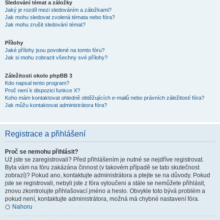
Sledování témat a záložky
Jaký je rozdíl mezi sledováním a záložkami?
Jak mohu sledovat zvolená témata nebo fóra?
Jak mohu zrušit sledování témat?
Přílohy
Jaké přílohy jsou povolené na tomto fóru?
Jak si mohu zobrazit všechny své přílohy?
Záležitosti okolo phpBB 3
Kdo napsal tento program?
Proč není k dispozici funkce X?
Koho mám kontaktovat ohledně obtěžujících e-mailů nebo právních záležitostí fóra?
Jak můžu kontaktovat administrátora fóra?
Registrace a přihlášení
Proč se nemohu přihlásit?
Už jste se zaregistrovali? Před přihlášením je nutné se nejdříve registrovat.
Byla vám na fóru zakázána činnost (v takovém případě se tato skutečnost
zobrazí)? Pokud ano, kontaktujte administrátora a ptejte se na důvody. Pokud
jste se registrovali, nebyli jste z fóra vyloučeni a stále se nemůžete přihlásit,
znovu zkontrolujte přihlašovací jméno a heslo. Obvykle toto bývá problém a
pokud není, kontaktujte administrátora, možná má chybné nastavení fóra.
Nahoru