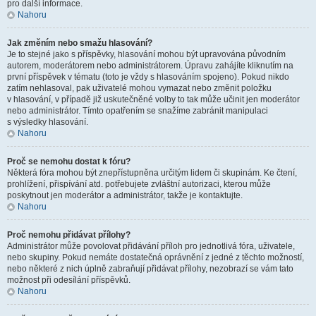
pro další informace.
Nahoru
Jak změním nebo smažu hlasování?
Je to stejné jako s příspěvky, hlasování mohou být upravována původním
autorem, moderátorem nebo administrátorem. Úpravu zahájíte kliknutím na
první příspěvek v tématu (toto je vždy s hlasováním spojeno). Pokud nikdo
zatím nehlasoval, pak uživatelé mohou vymazat nebo změnit položku
v hlasování, v případě již uskutečněné volby to tak může učinit jen moderátor
nebo administrátor. Tímto opatřením se snažíme zabránit manipulaci
s výsledky hlasování.
Nahoru
Proč se nemohu dostat k fóru?
Některá fóra mohou být znepřístupněna určitým lidem či skupinám. Ke čtení,
prohlížení, přispívání atd. potřebujete zvláštní autorizaci, kterou může
poskytnout jen moderátor a administrátor, takže je kontaktujte.
Nahoru
Proč nemohu přidávat přílohy?
Administrátor může povolovat přidávání příloh pro jednotlivá fóra, uživatele,
nebo skupiny. Pokud nemáte dostatečná oprávnění z jedné z těchto možností,
nebo některé z nich úplně zabraňují přidávat přílohy, nezobrazí se vám tato
možnost při odesílání příspěvků.
Nahoru