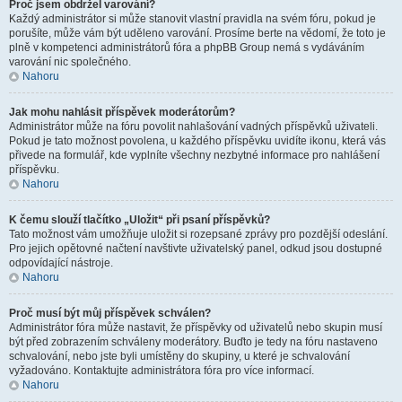
Proč jsem obdržel varování?
Každý administrátor si může stanovit vlastní pravidla na svém fóru, pokud je
porušíte, může vám být uděleno varování. Prosíme berte na vědomí, že toto je
plně v kompetenci administrátorů fóra a phpBB Group nemá s vydáváním
varování nic společného.
Nahoru
Jak mohu nahlásit příspěvek moderátorům?
Administrátor může na fóru povolit nahlašování vadných příspěvků uživateli.
Pokud je tato možnost povolena, u každého příspěvku uvidíte ikonu, která vás
přivede na formulář, kde vyplníte všechny nezbytné informace pro nahlášení
příspěvku.
Nahoru
K čemu slouží tlačítko „Uložit“ při psaní příspěvků?
Tato možnost vám umožňuje uložit si rozepsané zprávy pro pozdější odeslání.
Pro jejich opětovné načtení navštivte uživatelský panel, odkud jsou dostupné
odpovídající nástroje.
Nahoru
Proč musí být můj příspěvek schválen?
Administrátor fóra může nastavit, že příspěvky od uživatelů nebo skupin musí
být před zobrazením schváleny moderátory. Buďto je tedy na fóru nastaveno
schvalování, nebo jste byli umístěny do skupiny, u které je schvalování
vyžadováno. Kontaktujte administrátora fóra pro více informací.
Nahoru