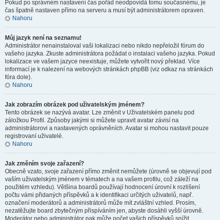
Pokud po správném nastavení čas pořád neodpovídá tomu současnému, je
čas špatně nastaven přímo na serveru a musí být administrátorem opraven.
Nahoru
Můj jazyk není na seznamu!
Administrátor nenainstaloval vaši lokalizaci nebo nikdo nepřeložil fórum do
vašeho jazyka. Zkuste administrátora požádat o instalaci vašeho jazyka. Pokud
lokalizace ve vašem jazyce neexistuje, můžete vytvořit nový překlad. Více
informací je k nalezení na webových stránkách phpBB (viz odkaz na stránkách
fóra dole).
Nahoru
Jak zobrazím obrázek pod uživatelským jménem?
Tento obrázek se nazývá avatar. Lze změnit v Uživatelském panelu pod
záložkou Profil. Způsoby jakými si můžete upravit avatar závisí na
administrátorovi a nastavených oprávněních. Avatar si mohou nastavit pouze
registrovaní uživatelé.
Nahoru
Jak změním svoje zařazení?
Obecně vzato, svoje zařazení přímo změnit nemůžete (úrovně se objevují pod
vaším uživatelským jménem v tématech a na vašem profilu, což záleží na
použitém vzhledu). Většina boardů používají hodnocení úrovní k rozlišení
počtu vámi přidaných příspěvků a k identifikaci určitých uživatelů, např.
označení moderátorů a administrátorů může mít zvláštní vzhled. Prosím,
nezatěžujte board zbytečným přispíváním jen, abyste dosáhli vyšší úrovně.
Moderátor nebo administrátor pak může počet vašich příspěvků snížit.