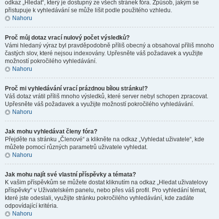
odkaz „Hledat“, který je dostupný ze všech stránek fóra. Způsob, jakým se
přistupuje k vyhledávání se může lišit podle použitého vzhledu.
Nahoru
Proč můj dotaz vrací nulový počet výsledků?
Vámi hledaný výraz byl pravděpodobně příliš obecný a obsahoval příliš mnoho
častých slov, které nejsou indexovány. Upřesněte váš požadavek a využijte
možností pokročilého vyhledávání.
Nahoru
Proč mi vyhledávání vrací prázdnou bílou stránku!?
Váš dotaz vrátil příliš mnoho výsledků, které server nebyl schopen zpracovat.
Upřesněte váš požadavek a využijte možností pokročilého vyhledávání.
Nahoru
Jak mohu vyhledávat členy fóra?
Přejděte na stránku „Členové“ a klikněte na odkaz „Vyhledat uživatele“, kde
můžete pomocí různých parametrů uživatele vyhledat.
Nahoru
Jak mohu najít své vlastní příspěvky a témata?
K vašim příspěvkům se můžete dostat kliknutím na odkaz „Hledat uživatelovy
příspěvky“ v Uživatelském panelu, nebo přes váš profil. Pro vyhledání témat,
které jste odeslali, využijte stránku pokročilého vyhledávání, kde zadáte
odpovídající kritéria.
Nahoru