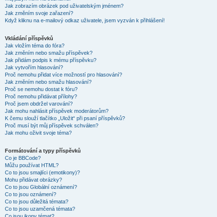
Jak zobrazím obrázek pod uživatelským jménem?
Jak změním svoje zařazení?
Když kliknu na e-mailový odkaz uživatele, jsem vyzván k přihlášení!
Vkládání příspěvků
Jak vložím téma do fóra?
Jak změním nebo smažu příspěvek?
Jak přidám podpis k mému příspěvku?
Jak vytvořím hlasování?
Proč nemohu přidat více možností pro hlasování?
Jak změním nebo smažu hlasování?
Proč se nemohu dostat k fóru?
Proč nemohu přidávat přílohy?
Proč jsem obdržel varování?
Jak mohu nahlásit příspěvek moderátorům?
K čemu slouží tlačítko „Uložit“ při psaní příspěvků?
Proč musí být můj příspěvek schválen?
Jak mohu oživit svoje téma?
Formátování a typy příspěvků
Co je BBCode?
Můžu používat HTML?
Co to jsou smajlíci (emotikony)?
Mohu přidávat obrázky?
Co to jsou Globální oznámení?
Co to jsou oznámení?
Co to jsou důležitá témata?
Co to jsou uzamčená témata?
Co jsou ikony témat?