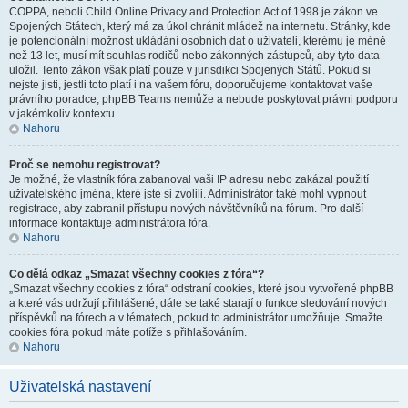
COPPA, neboli Child Online Privacy and Protection Act of 1998 je zákon ve
Spojených Státech, který má za úkol chránit mládež na internetu. Stránky, kde
je potencionální možnost ukládání osobních dat o uživateli, kterému je méně
než 13 let, musí mít souhlas rodičů nebo zákonných zástupců, aby tyto data
uložil. Tento zákon však platí pouze v jurisdikci Spojených Států. Pokud si
nejste jisti, jestli toto platí i na vašem fóru, doporučujeme kontaktovat vaše
právního poradce, phpBB Teams nemůže a nebude poskytovat právni podporu
v jakémkoliv kontextu.
Nahoru
Proč se nemohu registrovat?
Je možné, že vlastník fóra zabanoval vaši IP adresu nebo zakázal použití
uživatelského jména, které jste si zvolili. Administrátor také mohl vypnout
registrace, aby zabranil přístupu nových návštěvníků na fórum. Pro další
informace kontaktuje administrátora fóra.
Nahoru
Co dělá odkaz „Smazat všechny cookies z fóra“?
„Smazat všechny cookies z fóra“ odstraní cookies, které jsou vytvořené phpBB
a které vás udržují přihlášené, dále se také starají o funkce sledování nových
příspěvků na fórech a v tématech, pokud to administrátor umožňuje. Smažte
cookies fóra pokud máte potíže s přihlašováním.
Nahoru
Uživatelská nastavení