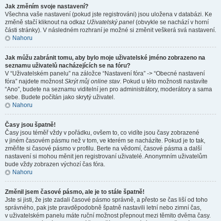
Jak změním svoje nastavení?
Všechna vaše nastavení (pokud jste registrováni) jsou uložena v databázi. Ke
změně stačí kliknout na odkaz
Uživatelský panel
(obvykle se nachází v horní
části stránky). V následném rozhraní je možné si změnit veškerá svá nastavení.
Nahoru
Jak můžu zabránit tomu, aby bylo moje uživatelské jméno zobrazeno na
seznamu uživatelů nacházejících se na fóru?
V “Uživatelském panelu” na záložce “Nastavení fóra” -> “Obecné nastavení
fóra” najdete možnost
Skrýt můj online stav
. Pokud u této možnosti nastavíte
“Ano”, budete na seznamu viditelní jen pro administrátory, moderátory a sama
sebe. Budete počítán jako skrytý uživatel.
Nahoru
Časy jsou špatně!
Časy jsou téměř vždy v pořádku, ovšem to, co vidíte jsou časy zobrazené
v jiném časovém pásmu než v tom, ve kterém se nacházíte. Pokud je to tak,
změňte si časové pásmo v profilu. Berte na vědomí, časové pásma a další
nastavení si mohou měnit jen registrovaní uživatelé. Anonymním uživatelům
bude vždy zobrazen výchozí čas fóra.
Nahoru
Změnil jsem časové pásmo, ale je to stále špatně!
Jste si jisti, že jste zadali časové pásmo správně, a přesto se čas liší od toho
správného, pak jste pravděpodobně špatně nastavili letní nebo zimní čas,
v uživatelském panelu máte ruční možnost přepnout mezi těmito dvěma časy.