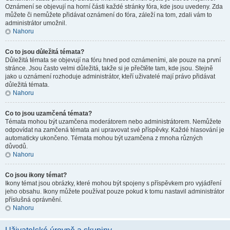
Oznámení se objevují na horní části každé stránky fóra, kde jsou uvedeny. Zda
můžete či nemůžete přidávat oznámení do fóra, záleží na tom, zdali vám to
administrátor umožnil.
Nahoru
Co to jsou důležitá témata?
Důležitá témata se objevují na fóru hned pod oznámeními, ale pouze na první
stránce. Jsou často velmi důležitá, takže si je přečtěte tam, kde jsou. Stejně
jako u oznámení rozhoduje administrátor, kteří uživatelé mají právo přidávat
důležitá témata.
Nahoru
Co to jsou uzamčená témata?
Témata mohou být uzamčena moderátorem nebo administrátorem. Nemůžete
odpovídat na zamčená témata ani upravovat své příspěvky. Každé hlasování je
automaticky ukončeno. Témata mohou být uzamčena z mnoha různých
důvodů.
Nahoru
Co jsou ikony témat?
Ikony témat jsou obrázky, které mohou být spojeny s příspěvkem pro vyjádření
jeho obsahu. Ikony můžete používat pouze pokud k tomu nastavil administrátor
příslušná oprávnění.
Nahoru