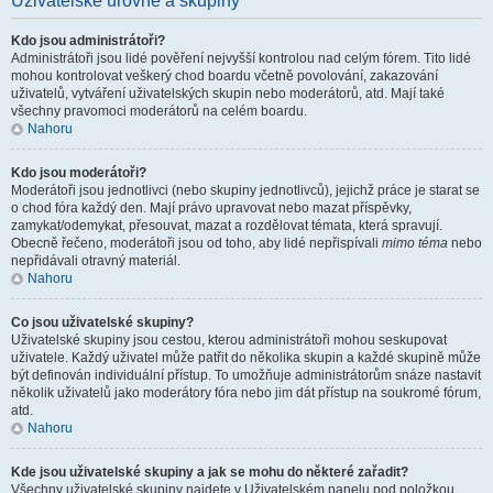
Uživatelské úrovně a skupiny
Kdo jsou administrátoři?
Administrátoři jsou lidé pověření nejvyšší kontrolou nad celým fórem. Tito lidé
mohou kontrolovat veškerý chod boardu včetně povolování, zakazování
uživatelů, vytváření uživatelských skupin nebo moderátorů, atd. Mají také
všechny pravomoci moderátorů na celém boardu.
Nahoru
Kdo jsou moderátoři?
Moderátoři jsou jednotlivci (nebo skupiny jednotlivců), jejichž práce je starat se
o chod fóra každý den. Mají právo upravovat nebo mazat příspěvky,
zamykat/odemykat, přesouvat, mazat a rozdělovat témata, která spravují.
Obecně řečeno, moderátoři jsou od toho, aby lidé nepřispívali
mimo téma
nebo
nepřidávali otravný materiál.
Nahoru
Co jsou uživatelské skupiny?
Uživatelské skupiny jsou cestou, kterou administrátoři mohou seskupovat
uživatele. Každý uživatel může patřit do několika skupin a každé skupině může
být definován individuální přístup. To umožňuje administrátorům snáze nastavit
několik uživatelů jako moderátory fóra nebo jim dát přístup na soukromé fórum,
atd.
Nahoru
Kde jsou uživatelské skupiny a jak se mohu do některé zařadit?
Všechny uživatelské skupiny najdete v Uživatelském panelu pod položkou