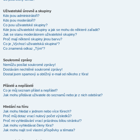
Uživatelské úrovně a skupiny
Kdo jsou administrátoři?
Kdo jsou moderátoři?
Co jsou uživatelské skupiny?
Kde jsou uživatelské skupiny a jak se mohu do některé zařadit?
Jak se stanu moderátorem uživatelské skupiny?
Proč mají některé skupiny jinou barvu?
Co je „Výchozí uživatelská skupina“?
Co znamená odkaz „Tým“?
Soukromé zprávy
Nemůžu posílat soukromé zprávy!
Dostávám nechtěné soukromé zprávy!
Dostal jsem spamový a obtížný e-mail od někoho z fóra!
Přátelé a nepřátelé
Co je můj seznam přátel a nepřátel?
Jak mohu přidávat uživatele do seznamů nebo je z nich odebírat?
Hledání na fóru
Jak mohu hledat v jednom nebo více fórech?
Proč můj dotaz vrací nulový počet výsledků?
Proč mi vyhledávání vrací prázdnou bílou stránku!?
Jak mohu vyhledávat členy fóra?
Jak mohu najít své vlastní příspěvky a témata?