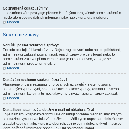
Co znamená odkaz „Tým“?
Tato stránka vám poskytuje přehled členů týmu fóra, včetně administrátorů a
moderátorů včetně dalších informací, jako např. která fóra moderují.
Nahoru
Soukromé zprávy
Nemůžu posílat soukromé zprávy!
Pro toto existují tři hlavní důvody. Nejste registrovaní nebo nejste přihlášení,
administrátor zakázal posílání soukromých zpráv pro celý board nebo to
administrátor zakázal přímo vám. Pokud je toto ten důvod, zeptejte se
administrátora, proč to tomu tak je.
Nahoru
Dostávám nechtěné soukromé zprávy!
Plánujeme přidání seznamu ignorovaných uživatelů v systému zasílání
soukromých zpráv. Nyní, pokud dostáváte takové zprávy, kontaktujte svého
administrátora, který má tu moc takovému uživateli zasílání zpráv zakázat.
Nahoru
Dostal jsem spamový a obtížný e-mail od někoho z fóra!
To je nám líto. Příspěvkové formuláře obsahují obranné mechanismy, kterými
se snažíme vystopovat takového uživatele. Měli byste napsat administrátorovi
a zaslat kopii e-mailu, který jste obdrželi, což je velmi důležité (kvůli hlavičce,
která potřebné informace obsahuje). Oni pak mohou konat.