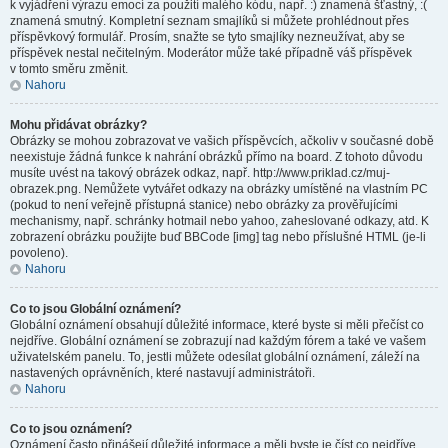
k vyjádření výrazu emocí za použití malého kódu, např. :) znamená šťastný, :(
znamená smutný. Kompletní seznam smajlíků si můžete prohlédnout přes
příspěvkový formulář. Prosím, snažte se tyto smajlíky nezneužívat, aby se
příspěvek nestal nečitelným. Moderátor může také případně váš příspěvek
v tomto směru změnit.
Nahoru
Mohu přidávat obrázky?
Obrázky se mohou zobrazovat ve vašich příspěvcích, ačkoliv v současné době
neexistuje žádná funkce k nahrání obrázků přímo na board. Z tohoto důvodu
musíte uvést na takový obrázek odkaz, např. http://www.priklad.cz/muj-
obrazek.png. Nemůžete vytvářet odkazy na obrázky umístěné na vlastním PC
(pokud to není veřejně přístupná stanice) nebo obrázky za prověřujícími
mechanismy, např. schránky hotmail nebo yahoo, zaheslované odkazy, atd. K
zobrazení obrázku použijte buď BBCode [img] tag nebo příslušné HTML (je-li
povoleno).
Nahoru
Co to jsou Globální oznámení?
Globální oznámení obsahují důležité informace, které byste si měli přečíst co
nejdříve. Globální oznámení se zobrazují nad každým fórem a také ve vašem
uživatelském panelu. To, jestli můžete odesílat globální oznámení, záleží na
nastavených oprávněních, které nastavují administrátoři.
Nahoru
Co to jsou oznámení?
Oznámení často přinášejí důležité informace a měli byste je číst co nejdříve.