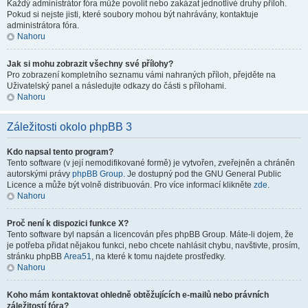
Každý administrátor fóra může povolit nebo zakázat jednotlivé druhy příloh.
Pokud si nejste jisti, které soubory mohou být nahrávány, kontaktuje
administrátora fóra.
Nahoru
Jak si mohu zobrazit všechny své přílohy?
Pro zobrazení kompletního seznamu vámi nahraných příloh, přejděte na
Uživatelský panel a následujte odkazy do části s přílohami.
Nahoru
Záležitosti okolo phpBB 3
Kdo napsal tento program?
Tento software (v její nemodifikované formě) je vytvořen, zveřejněn a chráněn
autorskými právy
phpBB Group
. Je dostupný pod the GNU General Public
Licence a může být volně distribuován. Pro více informací klikněte
zde
.
Nahoru
Proč není k dispozici funkce X?
Tento software byl napsán a licencován přes phpBB Group. Máte-li dojem, že
je potřeba přidat nějakou funkci, nebo chcete nahlásit chybu, navštivte, prosím,
stránku phpBB
Area51
, na které k tomu najdete prostředky.
Nahoru
Koho mám kontaktovat ohledně obtěžujících e-mailů nebo právních
záležitostí fóra?