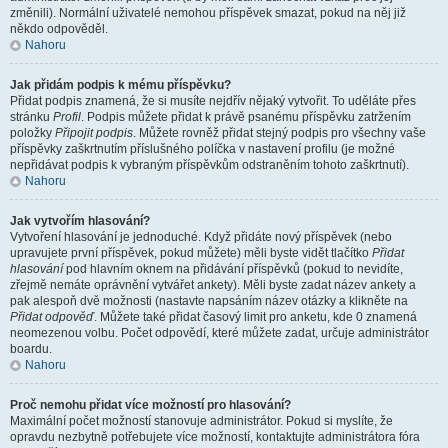
změnili). Normální uživatelé nemohou příspěvek smazat, pokud na něj již
někdo odpověděl.
Nahoru
Jak přidám podpis k mému příspěvku?
Přidat podpis znamená, že si musíte nejdřív nějaký vytvořit. To uděláte přes
stránku
Profil
. Podpis můžete přidat k právě psanému příspěvku zatržením
položky
Připojit podpis
. Můžete rovněž přidat stejný podpis pro všechny vaše
příspěvky zaškrtnutím příslušného políčka v nastavení profilu (je možné
nepřidávat podpis k vybraným příspěvkům odstraněním tohoto zaškrtnutí).
Nahoru
Jak vytvořím hlasování?
Vytvoření hlasování je jednoduché. Když přidáte nový příspěvek (nebo
upravujete první příspěvek, pokud můžete) měli byste vidět tlačítko
Přidat
hlasování
pod hlavním oknem na přidávání příspěvků (pokud to nevidíte,
zřejmě nemáte oprávnění vytvářet ankety). Měli byste zadat název ankety a
pak alespoň dvě možnosti (nastavte napsáním název otázky a klikněte na
Přidat odpověď
. Můžete také přidat časový limit pro anketu, kde 0 znamená
neomezenou volbu. Počet odpovědí, které můžete zadat, určuje administrátor
boardu.
Nahoru
Proč nemohu přidat více možností pro hlasování?
Maximální počet možností stanovuje administrátor. Pokud si myslíte, že
opravdu nezbytně potřebujete více možností, kontaktujte administrátora fóra