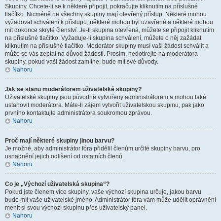
Skupiny. Chcete-li se k některé připojit, pokračujte kliknutím na příslušné
tlačítko. Nicméně ne všechny skupiny mají otevřený přístup. Některé mohou
vyžadovat schválení k přístupu, některé mohou být uzavřené a některé mohou
mít dokonce skryté členství. Je-li skupina otevřená, můžete se připojit kliknutím
na příslušné tlačítko. Vyžaduje-li skupina schválení, můžete o něj zažádat
kliknutím na příslušné tlačítko. Moderátor skupiny musí vaši žádost schválit a
může se vás zeptat na důvod žádosti. Prosím, nedotírejte na moderátora
skupiny, pokud vaši žádost zamítne; bude mít své důvody.
Nahoru
Jak se stanu moderátorem uživatelské skupiny?
Uživatelské skupiny jsou původně vytvořeny administrátorem a mohou také
ustanovit moderátora. Máte-li zájem vytvořit uživatelskou skupinu, pak jako
prvního kontaktujte administrátora soukromou zprávou.
Nahoru
Proč mají některé skupiny jinou barvu?
Je možné, aby administrátor fóra přidělil členům určité skupiny barvu, pro
usnadnění jejich odlišení od ostatních členů.
Nahoru
Co je „Výchozí uživatelská skupina“?
Pokud jste členem více skupiny, vaše výchozí skupina určuje, jakou barvu
bude mít vaše uživatelské jméno. Administrátor fóra vám může udělit oprávnění
menit si svou výchozí skupinu přes uživatelský panel.
Nahoru