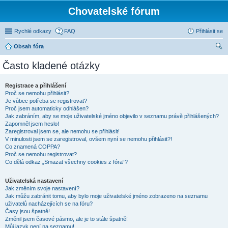
Chovatelské fórum
Rychlé odkazy
FAQ
Přihlásit se
Obsah fóra
led
Často kladené otázky
at
Registrace a přihlášení
Proč se nemohu přihlásit?
Je vůbec potřeba se registrovat?
Proč jsem automaticky odhlášen?
Jak zabráním, aby se moje uživatelské jméno objevilo v seznamu právě přihlášených?
Zapomněl jsem heslo!
Zaregistroval jsem se, ale nemohu se přihlásit!
V minulosti jsem se zaregistroval, ovšem nyní se nemohu přihlásit?!
Co znamená COPPA?
Proč se nemohu registrovat?
Co dělá odkaz „Smazat všechny cookies z fóra“?
Uživatelská nastavení
Jak změním svoje nastavení?
Jak můžu zabránit tomu, aby bylo moje uživatelské jméno zobrazeno na seznamu
uživatelů nacházejících se na fóru?
Časy jsou špatně!
Změnil jsem časové pásmo, ale je to stále špatně!
Můj jazyk není na seznamu!