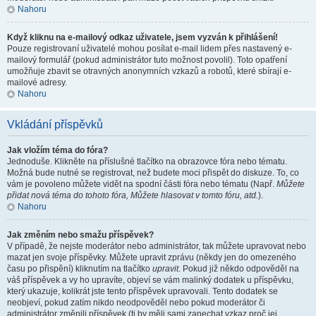
Nahoru
Když kliknu na e-mailový odkaz uživatele, jsem vyzván k přihlášení!
Pouze registrovaní uživatelé mohou posílat e-mail lidem přes nastavený e-
mailový formulář (pokud administrátor tuto možnost povolil). Toto opatření
umožňuje zbavit se otravných anonymních vzkazů a robotů, které sbírají e-
mailové adresy.
Nahoru
Vkládání příspěvků
Jak vložím téma do fóra?
Jednoduše. Klikněte na příslušné tlačítko na obrazovce fóra nebo tématu.
Možná bude nutné se registrovat, než budete moci přispět do diskuze. To, co
vám je povoleno můžete vidět na spodní části fóra nebo tématu (Např.
Můžete
přidat nová téma do tohoto fóra, Můžete hlasovat v tomto fóru, atd.
).
Nahoru
Jak změním nebo smažu příspěvek?
V případě, že nejste moderátor nebo administrátor, tak můžete upravovat nebo
mazat jen svoje příspěvky. Můžete upravit zprávu (někdy jen do omezeného
času po přispění) kliknutím na tlačítko
upravit
. Pokud již někdo odpověděl na
váš příspěvek a vy ho upravíte, objeví se vám malinký dodatek u příspěvku,
který ukazuje, kolikrát jste tento příspěvek upravovali. Tento dodatek se
neobjeví, pokud zatím nikdo neodpověděl nebo pokud moderátor či
administrátor změnili příspěvek (ti by měli sami zanechat vzkaz proč jej