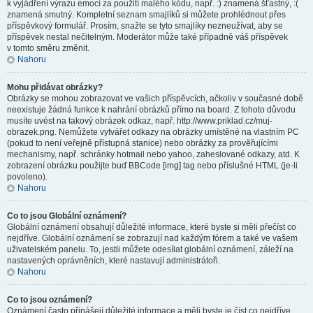
k vyjádření výrazu emocí za použití malého kódu, např. :) znamená šťastný, :(
znamená smutný. Kompletní seznam smajlíků si můžete prohlédnout přes
příspěvkový formulář. Prosím, snažte se tyto smajlíky nezneužívat, aby se
příspěvek nestal nečitelným. Moderátor může také případně váš příspěvek
v tomto směru změnit.
Nahoru
Mohu přidávat obrázky?
Obrázky se mohou zobrazovat ve vašich příspěvcích, ačkoliv v současné době
neexistuje žádná funkce k nahrání obrázků přímo na board. Z tohoto důvodu
musíte uvést na takový obrázek odkaz, např. http://www.priklad.cz/muj-
obrazek.png. Nemůžete vytvářet odkazy na obrázky umístěné na vlastním PC
(pokud to není veřejně přístupná stanice) nebo obrázky za prověřujícími
mechanismy, např. schránky hotmail nebo yahoo, zaheslované odkazy, atd. K
zobrazení obrázku použijte buď BBCode [img] tag nebo příslušné HTML (je-li
povoleno).
Nahoru
Co to jsou Globální oznámení?
Globální oznámení obsahují důležité informace, které byste si měli přečíst co
nejdříve. Globální oznámení se zobrazují nad každým fórem a také ve vašem
uživatelském panelu. To, jestli můžete odesílat globální oznámení, záleží na
nastavených oprávněních, které nastavují administrátoři.
Nahoru
Co to jsou oznámení?
Oznámení často přinášejí důležité informace a měli byste je číst co nejdříve.