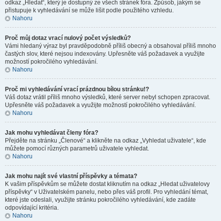
odkaz „Hledat“, který je dostupný ze všech stránek fóra. Způsob, jakým se
přistupuje k vyhledávání se může lišit podle použitého vzhledu.
Nahoru
Proč můj dotaz vrací nulový počet výsledků?
Vámi hledaný výraz byl pravděpodobně příliš obecný a obsahoval příliš mnoho
častých slov, které nejsou indexovány. Upřesněte váš požadavek a využijte
možností pokročilého vyhledávání.
Nahoru
Proč mi vyhledávání vrací prázdnou bílou stránku!?
Váš dotaz vrátil příliš mnoho výsledků, které server nebyl schopen zpracovat.
Upřesněte váš požadavek a využijte možností pokročilého vyhledávání.
Nahoru
Jak mohu vyhledávat členy fóra?
Přejděte na stránku „Členové“ a klikněte na odkaz „Vyhledat uživatele“, kde
můžete pomocí různých parametrů uživatele vyhledat.
Nahoru
Jak mohu najít své vlastní příspěvky a témata?
K vašim příspěvkům se můžete dostat kliknutím na odkaz „Hledat uživatelovy
příspěvky“ v Uživatelském panelu, nebo přes váš profil. Pro vyhledání témat,
které jste odeslali, využijte stránku pokročilého vyhledávání, kde zadáte
odpovídající kritéria.
Nahoru