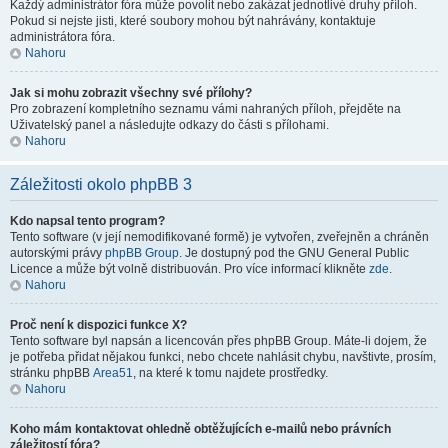
Každý administrátor fóra může povolit nebo zakázat jednotlivé druhy příloh.
Pokud si nejste jisti, které soubory mohou být nahrávány, kontaktuje
administrátora fóra.
Nahoru
Jak si mohu zobrazit všechny své přílohy?
Pro zobrazení kompletního seznamu vámi nahraných příloh, přejděte na
Uživatelský panel a následujte odkazy do části s přílohami.
Nahoru
Záležitosti okolo phpBB 3
Kdo napsal tento program?
Tento software (v její nemodifikované formě) je vytvořen, zveřejněn a chráněn
autorskými právy
phpBB Group
. Je dostupný pod the GNU General Public
Licence a může být volně distribuován. Pro více informací klikněte
zde
.
Nahoru
Proč není k dispozici funkce X?
Tento software byl napsán a licencován přes phpBB Group. Máte-li dojem, že
je potřeba přidat nějakou funkci, nebo chcete nahlásit chybu, navštivte, prosím,
stránku phpBB
Area51
, na které k tomu najdete prostředky.
Nahoru
Koho mám kontaktovat ohledně obtěžujících e-mailů nebo právních
záležitostí fóra?