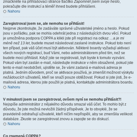
zmáčkněte na přihlašovací stránce tlačítko
Zapomněl jsem svoje heslo
,
pokračujte dle instrukcí a téměř ihned budete přihlášeni.
Nahoru
Zaregistroval jsem se, ale nemohu se přihlásit!
Nejprve zkontrolujte, že zadáváte správné uživatelské jméno a heslo. Pokud
jsou v pořádku, pak se mohla odehrát jedna z následujících dvou věcí. Pokud
je umožněna podpora COPPA a klikli jste při registraci na odkaz
…a je mi
méně než 13 let
, budete muset následovat zaslané instrukce. Pokud toto není
ten případ, pak váš účet musí být aktivován. Některé boardy vyžadují aktivaci
všech nových registrací, buď Vámi, nebo administrátorem před tím, než se
budete moci přihlásit. Když jste se registrovali, byli byste k tomuto vyzváni.
Pokud vám byl zaslán e-mail, následujte instrukce v něm obsažené, pokud jste
tento e-mail neobdrželi, ujistěte se, že vámi zadaná e-mailová adresa je
platná. Jedním důvodem, proč se aktivace používá, je zmenšit možnost výskytu
nežádoucích
uživatelů, kteří se snaží pouze obtěžovat. Pokud si jste jisti, že e-
mailová adresa, kterou jste použili je platná, kontaktujte administrátora boardu.
Nahoru
V minulosti jsem se zaregistroval, ovšem nyní se nemohu přihlásit?!
Nejspíše administrátor z nějakého důvodu smazal váš účet. To mohlo být z
důvodu, že jste možná nevložili žádný příspěvek. Je to obvyklé, že se
pravidelně odstraňují uživatelé, kteří ničím nepřispěli, aby se zmenšila velikost
databáze. Zkuste se zaregistrovat znovu a zapojte se do diskuzí.
Nahoru
Co znamená COPPA?