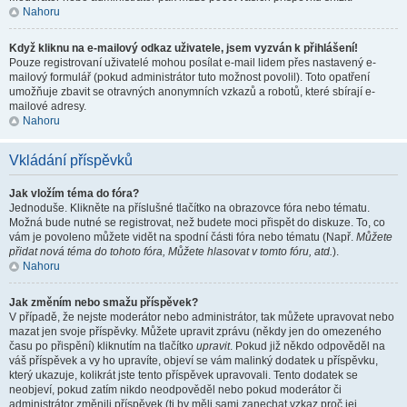
Nahoru
Když kliknu na e-mailový odkaz uživatele, jsem vyzván k přihlášení!
Pouze registrovaní uživatelé mohou posílat e-mail lidem přes nastavený e-
mailový formulář (pokud administrátor tuto možnost povolil). Toto opatření
umožňuje zbavit se otravných anonymních vzkazů a robotů, které sbírají e-
mailové adresy.
Nahoru
Vkládání příspěvků
Jak vložím téma do fóra?
Jednoduše. Klikněte na příslušné tlačítko na obrazovce fóra nebo tématu.
Možná bude nutné se registrovat, než budete moci přispět do diskuze. To, co
vám je povoleno můžete vidět na spodní části fóra nebo tématu (Např.
Můžete
přidat nová téma do tohoto fóra, Můžete hlasovat v tomto fóru, atd.
).
Nahoru
Jak změním nebo smažu příspěvek?
V případě, že nejste moderátor nebo administrátor, tak můžete upravovat nebo
mazat jen svoje příspěvky. Můžete upravit zprávu (někdy jen do omezeného
času po přispění) kliknutím na tlačítko
upravit
. Pokud již někdo odpověděl na
váš příspěvek a vy ho upravíte, objeví se vám malinký dodatek u příspěvku,
který ukazuje, kolikrát jste tento příspěvek upravovali. Tento dodatek se
neobjeví, pokud zatím nikdo neodpověděl nebo pokud moderátor či
administrátor změnili příspěvek (ti by měli sami zanechat vzkaz proč jej