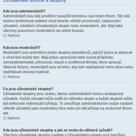
Uživatelské úrovně a skupiny
Kdo jsou administrátoři?
Administrátoři jsou lidé pověření nejvyšší kontrolou nad celým fórem. Tito lidé
mohou kontrolovat veškerý chod boardu včetně povolování, zakazování
uživatelů, vytváření uživatelských skupin nebo moderátorů, atd. Mají také
všechny pravomoci moderátorů na celém boardu.
Nahoru
Kdo jsou moderátoři?
Moderátoři jsou jednotlivci (nebo skupiny jednotlivců), jejichž práce je starat se
o chod fóra každý den. Mají právo upravovat nebo mazat příspěvky,
zamykat/odemykat, přesouvat, mazat a rozdělovat témata, která spravují.
Obecně řečeno, moderátoři jsou od toho, aby lidé nepřispívali
mimo téma
nebo
nepřidávali otravný materiál.
Nahoru
Co jsou uživatelské skupiny?
Uživatelské skupiny jsou cestou, kterou administrátoři mohou seskupovat
uživatele. Každý uživatel může patřit do několika skupin a každé skupině může
být definován individuální přístup. To umožňuje administrátorům snáze nastavit
několik uživatelů jako moderátory fóra nebo jim dát přístup na soukromé fórum,
atd.
Nahoru
Kde jsou uživatelské skupiny a jak se mohu do některé zařadit?
Všechny uživatelské skupiny najdete v Uživatelském panelu pod položkou