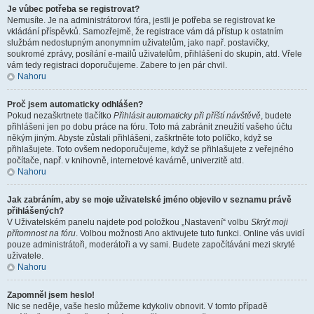
Je vůbec potřeba se registrovat?
Nemusíte. Je na administrátorovi fóra, jestli je potřeba se registrovat ke
vkládání příspěvků. Samozřejmě, že registrace vám dá přístup k ostatním
službám nedostupným anonymním uživatelům, jako např. postavičky,
soukromé zprávy, posílání e-mailů uživatelům, přihlášení do skupin, atd. Vřele
vám tedy registraci doporučujeme. Zabere to jen pár chvil.
Nahoru
Proč jsem automaticky odhlášen?
Pokud nezaškrtnete tlačítko
Přihlásit automaticky při příští návštěvě
, budete
přihlášeni jen po dobu práce na fóru. Toto má zabránit zneužití vašeho účtu
někým jiným. Abyste zůstali přihlášeni, zaškrtněte toto políčko, když se
přihlašujete. Toto ovšem nedoporučujeme, když se přihlašujete z veřejného
počítače, např. v knihovně, internetové kavárně, univerzitě atd.
Nahoru
Jak zabráním, aby se moje uživatelské jméno objevilo v seznamu právě
přihlášených?
V Uživatelském panelu najdete pod položkou „Nastavení“ volbu
Skrýt moji
přítomnost na fóru
. Volbou možnosti
Ano
aktivujete tuto funkci. Online vás uvidí
pouze administrátoři, moderátoři a vy sami. Budete započítáváni mezi skryté
uživatele.
Nahoru
Zapomněl jsem heslo!
Nic se neděje, vaše heslo můžeme kdykoliv obnovit. V tomto případě