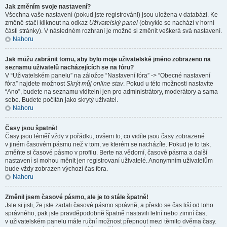
Jak změním svoje nastavení?
Všechna vaše nastavení (pokud jste registrováni) jsou uložena v databázi. Ke
změně stačí kliknout na odkaz
Uživatelský panel
(obvykle se nachází v horní
části stránky). V následném rozhraní je možné si změnit veškerá svá nastavení.
Nahoru
Jak můžu zabránit tomu, aby bylo moje uživatelské jméno zobrazeno na
seznamu uživatelů nacházejících se na fóru?
V “Uživatelském panelu” na záložce “Nastavení fóra” -> “Obecné nastavení
fóra” najdete možnost
Skrýt můj online stav
. Pokud u této možnosti nastavíte
“Ano”, budete na seznamu viditelní jen pro administrátory, moderátory a sama
sebe. Budete počítán jako skrytý uživatel.
Nahoru
Časy jsou špatně!
Časy jsou téměř vždy v pořádku, ovšem to, co vidíte jsou časy zobrazené
v jiném časovém pásmu než v tom, ve kterém se nacházíte. Pokud je to tak,
změňte si časové pásmo v profilu. Berte na vědomí, časové pásma a další
nastavení si mohou měnit jen registrovaní uživatelé. Anonymním uživatelům
bude vždy zobrazen výchozí čas fóra.
Nahoru
Změnil jsem časové pásmo, ale je to stále špatně!
Jste si jisti, že jste zadali časové pásmo správně, a přesto se čas liší od toho
správného, pak jste pravděpodobně špatně nastavili letní nebo zimní čas,
v uživatelském panelu máte ruční možnost přepnout mezi těmito dvěma časy.