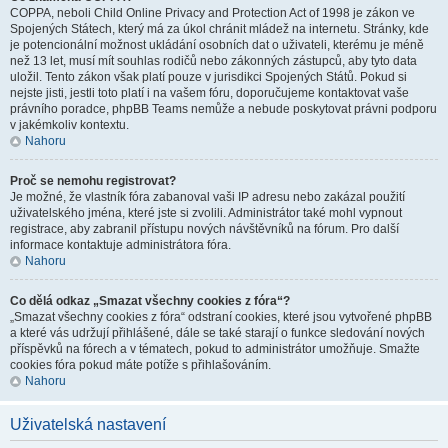
COPPA, neboli Child Online Privacy and Protection Act of 1998 je zákon ve
Spojených Státech, který má za úkol chránit mládež na internetu. Stránky, kde
je potencionální možnost ukládání osobních dat o uživateli, kterému je méně
než 13 let, musí mít souhlas rodičů nebo zákonných zástupců, aby tyto data
uložil. Tento zákon však platí pouze v jurisdikci Spojených Států. Pokud si
nejste jisti, jestli toto platí i na vašem fóru, doporučujeme kontaktovat vaše
právního poradce, phpBB Teams nemůže a nebude poskytovat právni podporu
v jakémkoliv kontextu.
Nahoru
Proč se nemohu registrovat?
Je možné, že vlastník fóra zabanoval vaši IP adresu nebo zakázal použití
uživatelského jména, které jste si zvolili. Administrátor také mohl vypnout
registrace, aby zabranil přístupu nových návštěvníků na fórum. Pro další
informace kontaktuje administrátora fóra.
Nahoru
Co dělá odkaz „Smazat všechny cookies z fóra“?
„Smazat všechny cookies z fóra“ odstraní cookies, které jsou vytvořené phpBB
a které vás udržují přihlášené, dále se také starají o funkce sledování nových
příspěvků na fórech a v tématech, pokud to administrátor umožňuje. Smažte
cookies fóra pokud máte potíže s přihlašováním.
Nahoru
Uživatelská nastavení