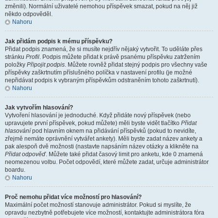
změnili). Normální uživatelé nemohou příspěvek smazat, pokud na něj již
někdo odpověděl.
Nahoru
Jak přidám podpis k mému příspěvku?
Přidat podpis znamená, že si musíte nejdřív nějaký vytvořit. To uděláte přes
stránku
Profil
. Podpis můžete přidat k právě psanému příspěvku zatržením
položky
Připojit podpis
. Můžete rovněž přidat stejný podpis pro všechny vaše
příspěvky zaškrtnutím příslušného políčka v nastavení profilu (je možné
nepřidávat podpis k vybraným příspěvkům odstraněním tohoto zaškrtnutí).
Nahoru
Jak vytvořím hlasování?
Vytvoření hlasování je jednoduché. Když přidáte nový příspěvek (nebo
upravujete první příspěvek, pokud můžete) měli byste vidět tlačítko
Přidat
hlasování
pod hlavním oknem na přidávání příspěvků (pokud to nevidíte,
zřejmě nemáte oprávnění vytvářet ankety). Měli byste zadat název ankety a
pak alespoň dvě možnosti (nastavte napsáním název otázky a klikněte na
Přidat odpověď
. Můžete také přidat časový limit pro anketu, kde 0 znamená
neomezenou volbu. Počet odpovědí, které můžete zadat, určuje administrátor
boardu.
Nahoru
Proč nemohu přidat více možností pro hlasování?
Maximální počet možností stanovuje administrátor. Pokud si myslíte, že
opravdu nezbytně potřebujete více možností, kontaktujte administrátora fóra