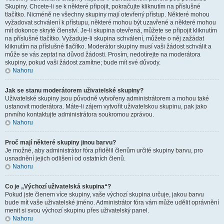
Skupiny. Chcete-li se k některé připojit, pokračujte kliknutím na příslušné
tlačítko. Nicméně ne všechny skupiny mají otevřený přístup. Některé mohou
vyžadovat schválení k přístupu, některé mohou být uzavřené a některé mohou
mít dokonce skryté členství. Je-li skupina otevřená, můžete se připojit kliknutím
na příslušné tlačítko. Vyžaduje-li skupina schválení, můžete o něj zažádat
kliknutím na příslušné tlačítko. Moderátor skupiny musí vaši žádost schválit a
může se vás zeptat na důvod žádosti. Prosím, nedotírejte na moderátora
skupiny, pokud vaši žádost zamítne; bude mít své důvody.
Nahoru
Jak se stanu moderátorem uživatelské skupiny?
Uživatelské skupiny jsou původně vytvořeny administrátorem a mohou také
ustanovit moderátora. Máte-li zájem vytvořit uživatelskou skupinu, pak jako
prvního kontaktujte administrátora soukromou zprávou.
Nahoru
Proč mají některé skupiny jinou barvu?
Je možné, aby administrátor fóra přidělil členům určité skupiny barvu, pro
usnadnění jejich odlišení od ostatních členů.
Nahoru
Co je „Výchozí uživatelská skupina“?
Pokud jste členem více skupiny, vaše výchozí skupina určuje, jakou barvu
bude mít vaše uživatelské jméno. Administrátor fóra vám může udělit oprávnění
menit si svou výchozí skupinu přes uživatelský panel.
Nahoru