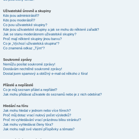
Uživatelské úrovně a skupiny
Kdo jsou administrátoři?
Kdo jsou moderátoři?
Co jsou uživatelské skupiny?
Kde jsou uživatelské skupiny a jak se mohu do některé zařadit?
Jak se stanu moderátorem uživatelské skupiny?
Proč mají některé skupiny jinou barvu?
Co je „Výchozí uživatelská skupina“?
Co znamená odkaz „Tým“?
Soukromé zprávy
Nemůžu posílat soukromé zprávy!
Dostávám nechtěné soukromé zprávy!
Dostal jsem spamový a obtížný e-mail od někoho z fóra!
Přátelé a nepřátelé
Co je můj seznam přátel a nepřátel?
Jak mohu přidávat uživatele do seznamů nebo je z nich odebírat?
Hledání na fóru
Jak mohu hledat v jednom nebo více fórech?
Proč můj dotaz vrací nulový počet výsledků?
Proč mi vyhledávání vrací prázdnou bílou stránku!?
Jak mohu vyhledávat členy fóra?
Jak mohu najít své vlastní příspěvky a témata?