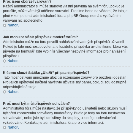
Proč jsem obdržel varování?
Každý administrátor si může stanovit vlastní pravidla na svém fóru, pokud je
porušíte, může vám být uděleno varování. Prosíme berte na vědomí, že toto je
plně v kompetenci administrátorů fóra a phpBB Group nemá s vydáváním
varování nic společného.
Nahoru
Jak mohu nahlásit příspěvek moderátorům?
Administrátor může na fóru povolit nahlašování vadných příspěvků uživateli.
Pokud je tato možnost povolena, u každého příspěvku uvidíte ikonu, která vás
přivede na formulář, kde vyplníte všechny nezbytné informace pro nahlášení
příspěvku.
Nahoru
K čemu slouží tlačítko „Uložit“ při psaní příspěvků?
Tato možnost vám umožňuje uložit si rozepsané zprávy pro pozdější odeslání.
Pro jejich opětovné načtení navštivte uživatelský panel, odkud jsou dostupné
odpovídající nástroje.
Nahoru
Proč musí být můj příspěvek schválen?
Administrátor fóra může nastavit, že příspěvky od uživatelů nebo skupin musí
být před zobrazením schváleny moderátory. Buďto je tedy na fóru nastaveno
schvalování, nebo jste byli umístěny do skupiny, u které je schvalování
vyžadováno. Kontaktujte administrátora fóra pro více informací.
Nahoru