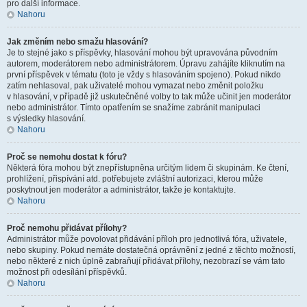
pro další informace.
Nahoru
Jak změním nebo smažu hlasování?
Je to stejné jako s příspěvky, hlasování mohou být upravována původním
autorem, moderátorem nebo administrátorem. Úpravu zahájíte kliknutím na
první příspěvek v tématu (toto je vždy s hlasováním spojeno). Pokud nikdo
zatím nehlasoval, pak uživatelé mohou vymazat nebo změnit položku
v hlasování, v případě již uskutečněné volby to tak může učinit jen moderátor
nebo administrátor. Tímto opatřením se snažíme zabránit manipulaci
s výsledky hlasování.
Nahoru
Proč se nemohu dostat k fóru?
Některá fóra mohou být znepřístupněna určitým lidem či skupinám. Ke čtení,
prohlížení, přispívání atd. potřebujete zvláštní autorizaci, kterou může
poskytnout jen moderátor a administrátor, takže je kontaktujte.
Nahoru
Proč nemohu přidávat přílohy?
Administrátor může povolovat přidávání příloh pro jednotlivá fóra, uživatele,
nebo skupiny. Pokud nemáte dostatečná oprávnění z jedné z těchto možností,
nebo některé z nich úplně zabraňují přidávat přílohy, nezobrazí se vám tato
možnost při odesílání příspěvků.
Nahoru