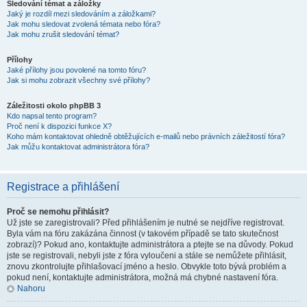
Sledování témat a záložky
Jaký je rozdíl mezi sledováním a záložkami?
Jak mohu sledovat zvolená témata nebo fóra?
Jak mohu zrušit sledování témat?
Přílohy
Jaké přílohy jsou povolené na tomto fóru?
Jak si mohu zobrazit všechny své přílohy?
Záležitosti okolo phpBB 3
Kdo napsal tento program?
Proč není k dispozici funkce X?
Koho mám kontaktovat ohledně obtěžujících e-mailů nebo právních záležitostí fóra?
Jak můžu kontaktovat administrátora fóra?
Registrace a přihlášení
Proč se nemohu přihlásit?
Už jste se zaregistrovali? Před přihlášením je nutné se nejdříve registrovat.
Byla vám na fóru zakázána činnost (v takovém případě se tato skutečnost
zobrazí)? Pokud ano, kontaktujte administrátora a ptejte se na důvody. Pokud
jste se registrovali, nebyli jste z fóra vyloučeni a stále se nemůžete přihlásit,
znovu zkontrolujte přihlašovací jméno a heslo. Obvykle toto bývá problém a
pokud není, kontaktujte administrátora, možná má chybné nastavení fóra.
Nahoru