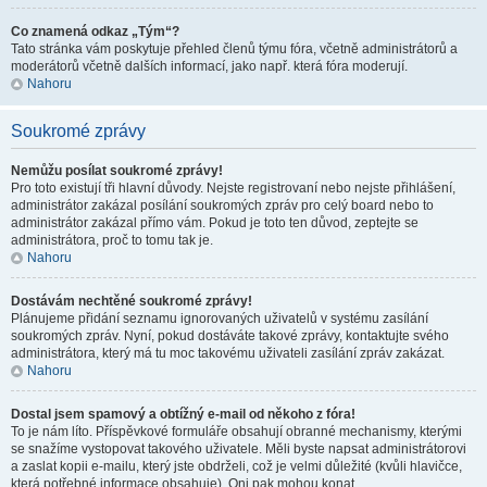
Co znamená odkaz „Tým“?
Tato stránka vám poskytuje přehled členů týmu fóra, včetně administrátorů a
moderátorů včetně dalších informací, jako např. která fóra moderují.
Nahoru
Soukromé zprávy
Nemůžu posílat soukromé zprávy!
Pro toto existují tři hlavní důvody. Nejste registrovaní nebo nejste přihlášení,
administrátor zakázal posílání soukromých zpráv pro celý board nebo to
administrátor zakázal přímo vám. Pokud je toto ten důvod, zeptejte se
administrátora, proč to tomu tak je.
Nahoru
Dostávám nechtěné soukromé zprávy!
Plánujeme přidání seznamu ignorovaných uživatelů v systému zasílání
soukromých zpráv. Nyní, pokud dostáváte takové zprávy, kontaktujte svého
administrátora, který má tu moc takovému uživateli zasílání zpráv zakázat.
Nahoru
Dostal jsem spamový a obtížný e-mail od někoho z fóra!
To je nám líto. Příspěvkové formuláře obsahují obranné mechanismy, kterými
se snažíme vystopovat takového uživatele. Měli byste napsat administrátorovi
a zaslat kopii e-mailu, který jste obdrželi, což je velmi důležité (kvůli hlavičce,
která potřebné informace obsahuje). Oni pak mohou konat.