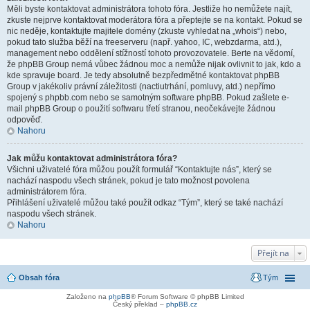
Měli byste kontaktovat administrátora tohoto fóra. Jestliže ho nemůžete najít,
zkuste nejprve kontaktovat moderátora fóra a přeptejte se na kontakt. Pokud se
nic neděje, kontaktujte majitele domény (zkuste vyhledat na „whois“) nebo,
pokud tato služba běží na freeserveru (např. yahoo, IC, webzdarma, atd.),
management nebo oddělení stížností tohoto provozovatele. Berte na vědomí,
že phpBB Group nemá vůbec žádnou moc a nemůže nijak ovlivnit to jak, kdo a
kde spravuje board. Je tedy absolutně bezpředmětné kontaktovat phpBB
Group v jakékoliv právní záležitosti (nactiutrhání, pomluvy, atd.) nepřímo
spojený s phpbb.com nebo se samotným software phpBB. Pokud zašlete e-
mail phpBB Group o použití softwaru třetí stranou, neočekávejte žádnou
odpověď.
Nahoru
Jak můžu kontaktovat administrátora fóra?
Všichni uživatelé fóra můžou použít formulář “Kontaktujte nás”, který se
nachází naspodu všech stránek, pokud je tato možnost povolena
administrátorem fóra.
Přihlášení uživatelé můžou také použít odkaz “Tým”, který se také nachází
naspodu všech stránek.
Nahoru
Přejít na
Obsah fóra
Tým
Založeno na
phpBB
® Forum Software © phpBB Limited
Český překlad –
phpBB.cz