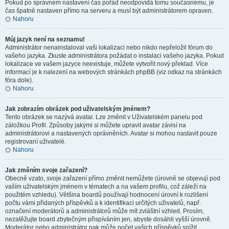
Pokud po správném nastavení čas pořád neodpovídá tomu současnému, je
čas špatně nastaven přímo na serveru a musí být administrátorem opraven.
Nahoru
Můj jazyk není na seznamu!
Administrátor nenainstaloval vaši lokalizaci nebo nikdo nepřeložil fórum do
vašeho jazyka. Zkuste administrátora požádat o instalaci vašeho jazyka. Pokud
lokalizace ve vašem jazyce neexistuje, můžete vytvořit nový překlad. Více
informací je k nalezení na webových stránkách phpBB (viz odkaz na stránkách
fóra dole).
Nahoru
Jak zobrazím obrázek pod uživatelským jménem?
Tento obrázek se nazývá avatar. Lze změnit v Uživatelském panelu pod
záložkou Profil. Způsoby jakými si můžete upravit avatar závisí na
administrátorovi a nastavených oprávněních. Avatar si mohou nastavit pouze
registrovaní uživatelé.
Nahoru
Jak změním svoje zařazení?
Obecně vzato, svoje zařazení přímo změnit nemůžete (úrovně se objevují pod
vaším uživatelským jménem v tématech a na vašem profilu, což záleží na
použitém vzhledu). Většina boardů používají hodnocení úrovní k rozlišení
počtu vámi přidaných příspěvků a k identifikaci určitých uživatelů, např.
označení moderátorů a administrátorů může mít zvláštní vzhled. Prosím,
nezatěžujte board zbytečným přispíváním jen, abyste dosáhli vyšší úrovně.
Moderátor nebo administrátor pak může počet vašich příspěvků snížit.