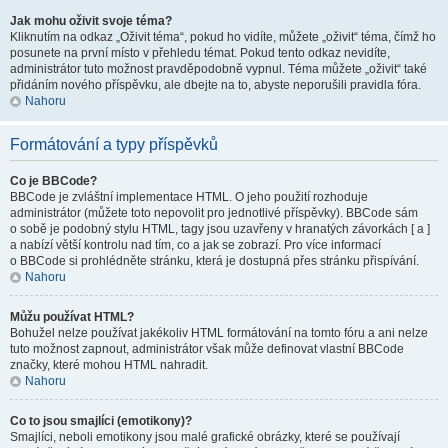
Jak mohu oživit svoje téma?
Kliknutím na odkaz „Oživit téma“, pokud ho vidíte, můžete „oživit“ téma, čímž ho
posunete na první místo v přehledu témat. Pokud tento odkaz nevidíte,
administrátor tuto možnost pravděpodobně vypnul. Téma můžete „oživit“ také
přidáním nového příspěvku, ale dbejte na to, abyste neporušili pravidla fóra.
Nahoru
Formátování a typy příspěvků
Co je BBCode?
BBCode je zvláštní implementace HTML. O jeho použití rozhoduje
administrátor (můžete toto nepovolit pro jednotlivé příspěvky). BBCode sám
o sobě je podobný stylu HTML, tagy jsou uzavřeny v hranatých závorkách [ a ]
a nabízí větší kontrolu nad tím, co a jak se zobrazí. Pro více informací
o BBCode si prohlédněte stránku, která je dostupná přes stránku přispívání.
Nahoru
Můžu používat HTML?
Bohužel nelze používat jakékoliv HTML formátování na tomto fóru a ani nelze
tuto možnost zapnout, administrátor však může definovat vlastní BBCode
značky, které mohou HTML nahradit.
Nahoru
Co to jsou smajlíci (emotikony)?
Smajlíci, neboli emotikony jsou malé grafické obrázky, které se používají