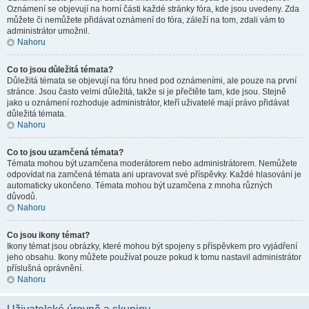
Oznámení se objevují na horní části každé stránky fóra, kde jsou uvedeny. Zda
můžete či nemůžete přidávat oznámení do fóra, záleží na tom, zdali vám to
administrátor umožnil.
Nahoru
Co to jsou důležitá témata?
Důležitá témata se objevují na fóru hned pod oznámeními, ale pouze na první
stránce. Jsou často velmi důležitá, takže si je přečtěte tam, kde jsou. Stejně
jako u oznámení rozhoduje administrátor, kteří uživatelé mají právo přidávat
důležitá témata.
Nahoru
Co to jsou uzamčená témata?
Témata mohou být uzamčena moderátorem nebo administrátorem. Nemůžete
odpovídat na zamčená témata ani upravovat své příspěvky. Každé hlasování je
automaticky ukončeno. Témata mohou být uzamčena z mnoha různých
důvodů.
Nahoru
Co jsou ikony témat?
Ikony témat jsou obrázky, které mohou být spojeny s příspěvkem pro vyjádření
jeho obsahu. Ikony můžete používat pouze pokud k tomu nastavil administrátor
příslušná oprávnění.
Nahoru