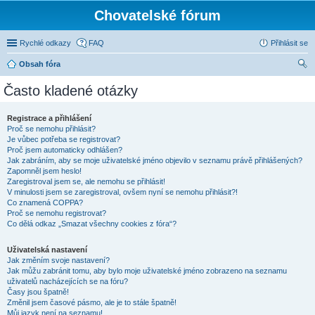
Chovatelské fórum
Rychlé odkazy
FAQ
Přihlásit se
Obsah fóra
led
Často kladené otázky
at
Registrace a přihlášení
Proč se nemohu přihlásit?
Je vůbec potřeba se registrovat?
Proč jsem automaticky odhlášen?
Jak zabráním, aby se moje uživatelské jméno objevilo v seznamu právě přihlášených?
Zapomněl jsem heslo!
Zaregistroval jsem se, ale nemohu se přihlásit!
V minulosti jsem se zaregistroval, ovšem nyní se nemohu přihlásit?!
Co znamená COPPA?
Proč se nemohu registrovat?
Co dělá odkaz „Smazat všechny cookies z fóra“?
Uživatelská nastavení
Jak změním svoje nastavení?
Jak můžu zabránit tomu, aby bylo moje uživatelské jméno zobrazeno na seznamu
uživatelů nacházejících se na fóru?
Časy jsou špatně!
Změnil jsem časové pásmo, ale je to stále špatně!
Můj jazyk není na seznamu!