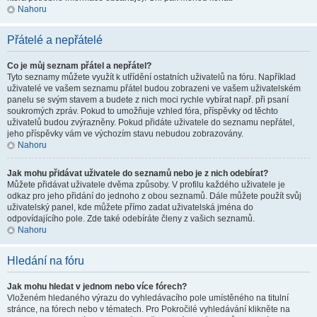
Nahoru
Přátelé a nepřátelé
Co je můj seznam přátel a nepřátel?
Tyto seznamy můžete využít k utřídění ostatních uživatelů na fóru. Například
uživatelé ve vašem seznamu přátel budou zobrazeni ve vašem uživatelském
panelu se svým stavem a budete z nich moci rychle vybírat např. při psaní
soukromých zpráv. Pokud to umožňuje vzhled fóra, příspěvky od těchto
uživatelů budou zvýrazněny. Pokud přidáte uživatele do seznamu nepřátel,
jeho příspěvky vám ve výchozím stavu nebudou zobrazovány.
Nahoru
Jak mohu přidávat uživatele do seznamů nebo je z nich odebírat?
Můžete přidávat uživatele dvěma způsoby. V profilu každého uživatele je
odkaz pro jeho přidání do jednoho z obou seznamů. Dále můžete použít svůj
uživatelský panel, kde můžete přímo zadat uživatelská jména do
odpovídajícího pole. Zde také odebíráte členy z vašich seznamů.
Nahoru
Hledání na fóru
Jak mohu hledat v jednom nebo více fórech?
Vloženém hledaného výrazu do vyhledávacího pole umístěného na titulní
stránce, na fórech nebo v tématech. Pro Pokročilé vyhledávání klikněte na