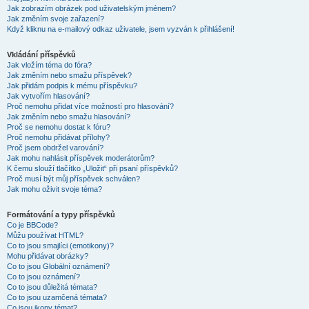
Jak zobrazím obrázek pod uživatelským jménem?
Jak změním svoje zařazení?
Když kliknu na e-mailový odkaz uživatele, jsem vyzván k přihlášení!
Vkládání příspěvků
Jak vložím téma do fóra?
Jak změním nebo smažu příspěvek?
Jak přidám podpis k mému příspěvku?
Jak vytvořím hlasování?
Proč nemohu přidat více možností pro hlasování?
Jak změním nebo smažu hlasování?
Proč se nemohu dostat k fóru?
Proč nemohu přidávat přílohy?
Proč jsem obdržel varování?
Jak mohu nahlásit příspěvek moderátorům?
K čemu slouží tlačítko „Uložit“ při psaní příspěvků?
Proč musí být můj příspěvek schválen?
Jak mohu oživit svoje téma?
Formátování a typy příspěvků
Co je BBCode?
Můžu používat HTML?
Co to jsou smajlíci (emotikony)?
Mohu přidávat obrázky?
Co to jsou Globální oznámení?
Co to jsou oznámení?
Co to jsou důležitá témata?
Co to jsou uzamčená témata?
Co jsou ikony témat?