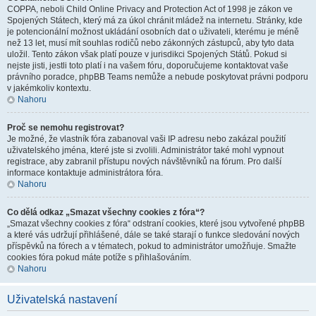
COPPA, neboli Child Online Privacy and Protection Act of 1998 je zákon ve
Spojených Státech, který má za úkol chránit mládež na internetu. Stránky, kde
je potencionální možnost ukládání osobních dat o uživateli, kterému je méně
než 13 let, musí mít souhlas rodičů nebo zákonných zástupců, aby tyto data
uložil. Tento zákon však platí pouze v jurisdikci Spojených Států. Pokud si
nejste jisti, jestli toto platí i na vašem fóru, doporučujeme kontaktovat vaše
právního poradce, phpBB Teams nemůže a nebude poskytovat právni podporu
v jakémkoliv kontextu.
Nahoru
Proč se nemohu registrovat?
Je možné, že vlastník fóra zabanoval vaši IP adresu nebo zakázal použití
uživatelského jména, které jste si zvolili. Administrátor také mohl vypnout
registrace, aby zabranil přístupu nových návštěvníků na fórum. Pro další
informace kontaktuje administrátora fóra.
Nahoru
Co dělá odkaz „Smazat všechny cookies z fóra“?
„Smazat všechny cookies z fóra“ odstraní cookies, které jsou vytvořené phpBB
a které vás udržují přihlášené, dále se také starají o funkce sledování nových
příspěvků na fórech a v tématech, pokud to administrátor umožňuje. Smažte
cookies fóra pokud máte potíže s přihlašováním.
Nahoru
Uživatelská nastavení