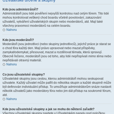
Uživatelské úrovně a skupiny
Kdo jsou administrátoři?
Administrátoři jsou lidé pověření nejvyšší kontrolou nad celým fórem. Tito lidé
mohou kontrolovat veškerý chod boardu včetně povolování, zakazování
uživatelů, vytváření uživatelských skupin nebo moderátorů, atd. Mají také
všechny pravomoci moderátorů na celém boardu.
Nahoru
Kdo jsou moderátoři?
Moderátoři jsou jednotlivci (nebo skupiny jednotlivců), jejichž práce je starat se
o chod fóra každý den. Mají právo upravovat nebo mazat příspěvky,
zamykat/odemykat, přesouvat, mazat a rozdělovat témata, která spravují.
Obecně řečeno, moderátoři jsou od toho, aby lidé nepřispívali
mimo téma
nebo
nepřidávali otravný materiál.
Nahoru
Co jsou uživatelské skupiny?
Uživatelské skupiny jsou cestou, kterou administrátoři mohou seskupovat
uživatele. Každý uživatel může patřit do několika skupin a každé skupině může
být definován individuální přístup. To umožňuje administrátorům snáze nastavit
několik uživatelů jako moderátory fóra nebo jim dát přístup na soukromé fórum,
atd.
Nahoru
Kde jsou uživatelské skupiny a jak se mohu do některé zařadit?
Všechny uživatelské skupiny najdete v Uživatelském panelu pod položkou