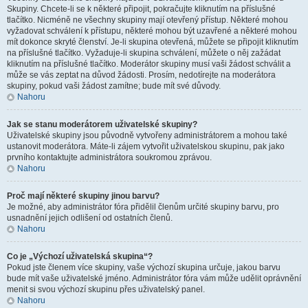
Skupiny. Chcete-li se k některé připojit, pokračujte kliknutím na příslušné
tlačítko. Nicméně ne všechny skupiny mají otevřený přístup. Některé mohou
vyžadovat schválení k přístupu, některé mohou být uzavřené a některé mohou
mít dokonce skryté členství. Je-li skupina otevřená, můžete se připojit kliknutím
na příslušné tlačítko. Vyžaduje-li skupina schválení, můžete o něj zažádat
kliknutím na příslušné tlačítko. Moderátor skupiny musí vaši žádost schválit a
může se vás zeptat na důvod žádosti. Prosím, nedotírejte na moderátora
skupiny, pokud vaši žádost zamítne; bude mít své důvody.
Nahoru
Jak se stanu moderátorem uživatelské skupiny?
Uživatelské skupiny jsou původně vytvořeny administrátorem a mohou také
ustanovit moderátora. Máte-li zájem vytvořit uživatelskou skupinu, pak jako
prvního kontaktujte administrátora soukromou zprávou.
Nahoru
Proč mají některé skupiny jinou barvu?
Je možné, aby administrátor fóra přidělil členům určité skupiny barvu, pro
usnadnění jejich odlišení od ostatních členů.
Nahoru
Co je „Výchozí uživatelská skupina“?
Pokud jste členem více skupiny, vaše výchozí skupina určuje, jakou barvu
bude mít vaše uživatelské jméno. Administrátor fóra vám může udělit oprávnění
menit si svou výchozí skupinu přes uživatelský panel.
Nahoru