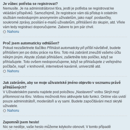
Je vůbec potřeba se registrovat?
Nemusíte. Je na administrátorovi fóra, jestli je potřeba se registrovat ke
vkládání příspěvků. Samozřejmě, že registrace vám dá přístup k ostatním
službám nedostupným anonymním uživatelům, jako např. postavičky,
soukromé zprávy, posílání e-mailů uživatelům, přihlášení do skupin, atd. Vřele
vám tedy registraci doporučujeme. Zabere to jen pár chvil.
Nahoru
Proč jsem automaticky odhlášen?
Pokud nezaškrtnete tlačítko
Přihlásit automaticky při příští návštěvě
, budete
přihlášeni jen po dobu práce na fóru. Toto má zabránit zneužití vašeho účtu
někým jiným. Abyste zůstali přihlášeni, zaškrtněte toto políčko, když se
přihlašujete. Toto ovšem nedoporučujeme, když se přihlašujete z veřejného
počítače, např. v knihovně, internetové kavárně, univerzitě atd.
Nahoru
Jak zabráním, aby se moje uživatelské jméno objevilo v seznamu právě
přihlášených?
V Uživatelském panelu najdete pod položkou „Nastavení“ volbu
Skrýt moji
přítomnost na fóru
. Volbou možnosti
Ano
aktivujete tuto funkci. Online vás uvidí
pouze administrátoři, moderátoři a vy sami. Budete započítáváni mezi skryté
uživatele.
Nahoru
Zapomněl jsem heslo!
Nic se neděje, vaše heslo můžeme kdykoliv obnovit. V tomto případě