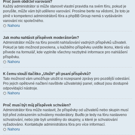
Proč jsem obdržel varování?
Každý administrátor si může stanovit vlastní pravidla na svém fóru, pokud je
porušíte, může vám být uděleno varování. Prosíme berte na vědomí, že toto je
plně v kompetenci administrátorů fóra a phpBB Group nemá s vydáváním
varování nic společného.
Nahoru
Jak mohu nahlásit příspěvek moderátorům?
Administrátor může na fóru povolit nahlašování vadných příspěvků uživateli.
Pokud je tato možnost povolena, u každého příspěvku uvidíte ikonu, která vás
přivede na formulář, kde vyplníte všechny nezbytné informace pro nahlášení
příspěvku.
Nahoru
K čemu slouží tlačítko „Uložit“ při psaní příspěvků?
Tato možnost vám umožňuje uložit si rozepsané zprávy pro pozdější odeslání.
Pro jejich opětovné načtení navštivte uživatelský panel, odkud jsou dostupné
odpovídající nástroje.
Nahoru
Proč musí být můj příspěvek schválen?
Administrátor fóra může nastavit, že příspěvky od uživatelů nebo skupin musí
být před zobrazením schváleny moderátory. Buďto je tedy na fóru nastaveno
schvalování, nebo jste byli umístěny do skupiny, u které je schvalování
vyžadováno. Kontaktujte administrátora fóra pro více informací.
Nahoru