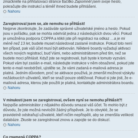
zmáčkněte na přihlašovací stránce tlačítko
Zapomněl jsem svoje heslo
,
pokračujte dle instrukcí a téměř ihned budete přihlášeni.
Nahoru
Zaregistroval jsem se, ale nemohu se přihlásit!
Nejprve zkontrolujte, že zadáváte správné uživatelské jméno a heslo. Pokud
jsou v pořádku, pak se mohla odehrát jedna z následujících dvou věcí. Pokud
je umožněna podpora COPPA a klikli jste při registraci na odkaz
…a je mi
méně než 13 let
, budete muset následovat zaslané instrukce. Pokud toto není
ten případ, pak váš účet musí být aktivován. Některé boardy vyžadují aktivaci
všech nových registrací, buď Vámi, nebo administrátorem před tím, než se
budete moci přihlásit. Když jste se registrovali, byli byste k tomuto vyzváni.
Pokud vám byl zaslán e-mail, následujte instrukce v něm obsažené, pokud jste
tento e-mail neobdrželi, ujistěte se, že vámi zadaná e-mailová adresa je
platná. Jedním důvodem, proč se aktivace používá, je zmenšit možnost výskytu
nežádoucích
uživatelů, kteří se snaží pouze obtěžovat. Pokud si jste jisti, že e-
mailová adresa, kterou jste použili je platná, kontaktujte administrátora boardu.
Nahoru
V minulosti jsem se zaregistroval, ovšem nyní se nemohu přihlásit?!
Nejspíše administrátor z nějakého důvodu smazal váš účet. To mohlo být z
důvodu, že jste možná nevložili žádný příspěvek. Je to obvyklé, že se
pravidelně odstraňují uživatelé, kteří ničím nepřispěli, aby se zmenšila velikost
databáze. Zkuste se zaregistrovat znovu a zapojte se do diskuzí.
Nahoru
Co znamená COPPA?