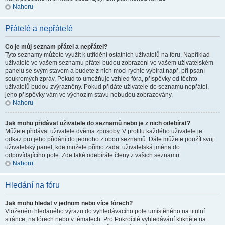
Nahoru
Přátelé a nepřátelé
Co je můj seznam přátel a nepřátel?
Tyto seznamy můžete využít k utřídění ostatních uživatelů na fóru. Například
uživatelé ve vašem seznamu přátel budou zobrazeni ve vašem uživatelském
panelu se svým stavem a budete z nich moci rychle vybírat např. při psaní
soukromých zpráv. Pokud to umožňuje vzhled fóra, příspěvky od těchto
uživatelů budou zvýrazněny. Pokud přidáte uživatele do seznamu nepřátel,
jeho příspěvky vám ve výchozím stavu nebudou zobrazovány.
Nahoru
Jak mohu přidávat uživatele do seznamů nebo je z nich odebírat?
Můžete přidávat uživatele dvěma způsoby. V profilu každého uživatele je
odkaz pro jeho přidání do jednoho z obou seznamů. Dále můžete použít svůj
uživatelský panel, kde můžete přímo zadat uživatelská jména do
odpovídajícího pole. Zde také odebíráte členy z vašich seznamů.
Nahoru
Hledání na fóru
Jak mohu hledat v jednom nebo více fórech?
Vloženém hledaného výrazu do vyhledávacího pole umístěného na titulní
stránce, na fórech nebo v tématech. Pro Pokročilé vyhledávání klikněte na