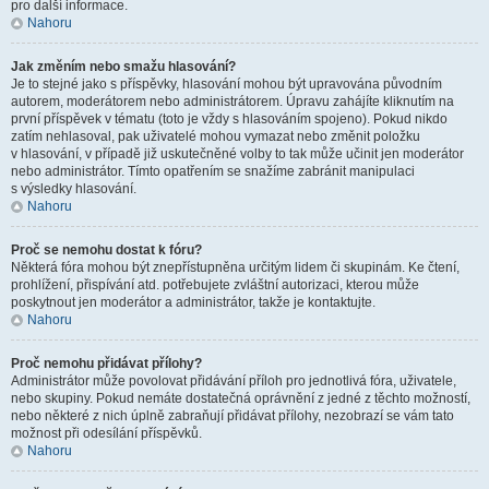
pro další informace.
Nahoru
Jak změním nebo smažu hlasování?
Je to stejné jako s příspěvky, hlasování mohou být upravována původním
autorem, moderátorem nebo administrátorem. Úpravu zahájíte kliknutím na
první příspěvek v tématu (toto je vždy s hlasováním spojeno). Pokud nikdo
zatím nehlasoval, pak uživatelé mohou vymazat nebo změnit položku
v hlasování, v případě již uskutečněné volby to tak může učinit jen moderátor
nebo administrátor. Tímto opatřením se snažíme zabránit manipulaci
s výsledky hlasování.
Nahoru
Proč se nemohu dostat k fóru?
Některá fóra mohou být znepřístupněna určitým lidem či skupinám. Ke čtení,
prohlížení, přispívání atd. potřebujete zvláštní autorizaci, kterou může
poskytnout jen moderátor a administrátor, takže je kontaktujte.
Nahoru
Proč nemohu přidávat přílohy?
Administrátor může povolovat přidávání příloh pro jednotlivá fóra, uživatele,
nebo skupiny. Pokud nemáte dostatečná oprávnění z jedné z těchto možností,
nebo některé z nich úplně zabraňují přidávat přílohy, nezobrazí se vám tato
možnost při odesílání příspěvků.
Nahoru