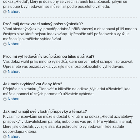
odkaz „Hledat“, který je dostupný ze všech stránek fóra. Způsob, jakým se
přistupuje k vyhledávání se může lišit podle použitého vzhledu.
Nahoru
Proč můj dotaz vrací nulový počet výsledků?
Vámi hledaný výraz byl pravděpodobně příliš obecný a obsahoval příliš mnoho
častých slov, které nejsou indexovány. Upřesněte váš požadavek a využijte
možností pokročilého vyhledávání.
Nahoru
Proč mi vyhledávání vrací prázdnou bílou stránku!?
Váš dotaz vrátil příliš mnoho výsledků, které server nebyl schopen zpracovat.
Upřesněte váš požadavek a využijte možností pokročilého vyhledávání.
Nahoru
Jak mohu vyhledávat členy fóra?
Přejděte na stránku „Členové“ a klikněte na odkaz „Vyhledat uživatele“, kde
můžete pomocí různých parametrů uživatele vyhledat.
Nahoru
Jak mohu najít své vlastní příspěvky a témata?
K vašim příspěvkům se můžete dostat kliknutím na odkaz „Hledat uživatelovy
příspěvky“ v Uživatelském panelu, nebo přes váš profil. Pro vyhledání témat,
které jste odeslali, využijte stránku pokročilého vyhledávání, kde zadáte
odpovídající kritéria.
Nahoru