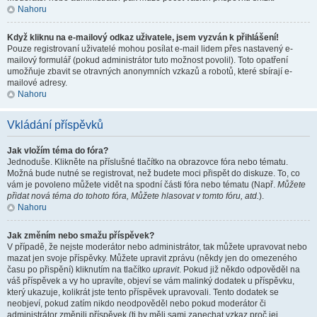
Nahoru
Když kliknu na e-mailový odkaz uživatele, jsem vyzván k přihlášení!
Pouze registrovaní uživatelé mohou posílat e-mail lidem přes nastavený e-
mailový formulář (pokud administrátor tuto možnost povolil). Toto opatření
umožňuje zbavit se otravných anonymních vzkazů a robotů, které sbírají e-
mailové adresy.
Nahoru
Vkládání příspěvků
Jak vložím téma do fóra?
Jednoduše. Klikněte na příslušné tlačítko na obrazovce fóra nebo tématu.
Možná bude nutné se registrovat, než budete moci přispět do diskuze. To, co
vám je povoleno můžete vidět na spodní části fóra nebo tématu (Např.
Můžete
přidat nová téma do tohoto fóra, Můžete hlasovat v tomto fóru, atd.
).
Nahoru
Jak změním nebo smažu příspěvek?
V případě, že nejste moderátor nebo administrátor, tak můžete upravovat nebo
mazat jen svoje příspěvky. Můžete upravit zprávu (někdy jen do omezeného
času po přispění) kliknutím na tlačítko
upravit
. Pokud již někdo odpověděl na
váš příspěvek a vy ho upravíte, objeví se vám malinký dodatek u příspěvku,
který ukazuje, kolikrát jste tento příspěvek upravovali. Tento dodatek se
neobjeví, pokud zatím nikdo neodpověděl nebo pokud moderátor či
administrátor změnili příspěvek (ti by měli sami zanechat vzkaz proč jej