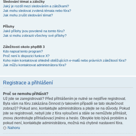
Sledování témat a záložky
Jaký je rozdíl mezi sledováním a záložkami?
Jak mohu sledovat zvolená témata nebo fóra?
Jak mohu zrušit sledování témat?
Přílohy
Jaké přílohy jsou povolené na tomto fóru?
Jak si mohu zobrazit všechny své přílohy?
Záležitosti okolo phpBB 3
Kdo napsal tento program?
Proč není k dispozici funkce X?
Koho mám kontaktovat ohledně obtěžujících e-mailů nebo právních záležitostí fóra?
Jak můžu kontaktovat administrátora fóra?
Registrace a přihlášení
Proč se nemohu přihlásit?
Už jste se zaregistrovali? Před přihlášením je nutné se nejdříve registrovat.
Byla vám na fóru zakázána činnost (v takovém případě se tato skutečnost
zobrazí)? Pokud ano, kontaktujte administrátora a ptejte se na důvody. Pokud
jste se registrovali, nebyli jste z fóra vyloučeni a stále se nemůžete přihlásit,
znovu zkontrolujte přihlašovací jméno a heslo. Obvykle toto bývá problém a
pokud není, kontaktujte administrátora, možná má chybné nastavení fóra.
Nahoru