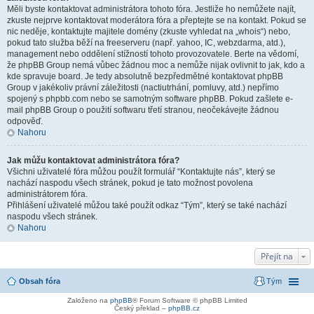
Měli byste kontaktovat administrátora tohoto fóra. Jestliže ho nemůžete najít,
zkuste nejprve kontaktovat moderátora fóra a přeptejte se na kontakt. Pokud se
nic neděje, kontaktujte majitele domény (zkuste vyhledat na „whois“) nebo,
pokud tato služba běží na freeserveru (např. yahoo, IC, webzdarma, atd.),
management nebo oddělení stížností tohoto provozovatele. Berte na vědomí,
že phpBB Group nemá vůbec žádnou moc a nemůže nijak ovlivnit to jak, kdo a
kde spravuje board. Je tedy absolutně bezpředmětné kontaktovat phpBB
Group v jakékoliv právní záležitosti (nactiutrhání, pomluvy, atd.) nepřímo
spojený s phpbb.com nebo se samotným software phpBB. Pokud zašlete e-
mail phpBB Group o použití softwaru třetí stranou, neočekávejte žádnou
odpověď.
Nahoru
Jak můžu kontaktovat administrátora fóra?
Všichni uživatelé fóra můžou použít formulář “Kontaktujte nás”, který se
nachází naspodu všech stránek, pokud je tato možnost povolena
administrátorem fóra.
Přihlášení uživatelé můžou také použít odkaz “Tým”, který se také nachází
naspodu všech stránek.
Nahoru
Přejít na
Obsah fóra
Tým
Založeno na
phpBB
® Forum Software © phpBB Limited
Český překlad –
phpBB.cz