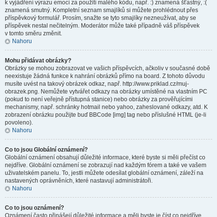
k vyjádření výrazu emocí za použití malého kódu, např. :) znamená šťastný, :(
znamená smutný. Kompletní seznam smajlíků si můžete prohlédnout přes
příspěvkový formulář. Prosím, snažte se tyto smajlíky nezneužívat, aby se
příspěvek nestal nečitelným. Moderátor může také případně váš příspěvek
v tomto směru změnit.
Nahoru
Mohu přidávat obrázky?
Obrázky se mohou zobrazovat ve vašich příspěvcích, ačkoliv v současné době
neexistuje žádná funkce k nahrání obrázků přímo na board. Z tohoto důvodu
musíte uvést na takový obrázek odkaz, např. http://www.priklad.cz/muj-
obrazek.png. Nemůžete vytvářet odkazy na obrázky umístěné na vlastním PC
(pokud to není veřejně přístupná stanice) nebo obrázky za prověřujícími
mechanismy, např. schránky hotmail nebo yahoo, zaheslované odkazy, atd. K
zobrazení obrázku použijte buď BBCode [img] tag nebo příslušné HTML (je-li
povoleno).
Nahoru
Co to jsou Globální oznámení?
Globální oznámení obsahují důležité informace, které byste si měli přečíst co
nejdříve. Globální oznámení se zobrazují nad každým fórem a také ve vašem
uživatelském panelu. To, jestli můžete odesílat globální oznámení, záleží na
nastavených oprávněních, které nastavují administrátoři.
Nahoru
Co to jsou oznámení?
Oznámení často přinášejí důležité informace a měli byste je číst co nejdříve.