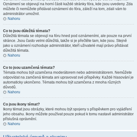
Oznámení se objevují na horní části každé stránky fóra, kde jsou uvedeny. Zda
můžete či nemůžete přidávat oznámení do fóra, záleží na tom, zdali vám to
administrátor umožnil.
Nahoru
Co to jsou důležitá témata?
Důležitá témata se objevují na fóru hned pod oznámeními, ale pouze na první
stránce. Jsou často velmi důležitá, takže si je přečtěte tam, kde jsou. Stejně
jako u oznámení rozhoduje administrátor, kteří uživatelé mají právo přidávat
důležitá témata.
Nahoru
Co to jsou uzamčená témata?
Témata mohou být uzamčena moderátorem nebo administrátorem. Nemůžete
odpovídat na zamčená témata ani upravovat své příspěvky. Každé hlasování je
automaticky ukončeno. Témata mohou být uzamčena z mnoha různých
důvodů.
Nahoru
Co jsou ikony témat?
Ikony témat jsou obrázky, které mohou být spojeny s příspěvkem pro vyjádření
jeho obsahu. Ikony můžete používat pouze pokud k tomu nastavil administrátor
příslušná oprávnění.
Nahoru