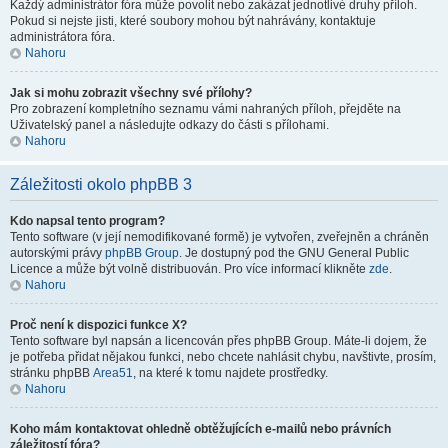
Každý administrátor fóra může povolit nebo zakázat jednotlivé druhy příloh.
Pokud si nejste jisti, které soubory mohou být nahrávány, kontaktuje
administrátora fóra.
Nahoru
Jak si mohu zobrazit všechny své přílohy?
Pro zobrazení kompletního seznamu vámi nahraných příloh, přejděte na
Uživatelský panel a následujte odkazy do části s přílohami.
Nahoru
Záležitosti okolo phpBB 3
Kdo napsal tento program?
Tento software (v její nemodifikované formě) je vytvořen, zveřejněn a chráněn
autorskými právy
phpBB Group
. Je dostupný pod the GNU General Public
Licence a může být volně distribuován. Pro více informací klikněte
zde
.
Nahoru
Proč není k dispozici funkce X?
Tento software byl napsán a licencován přes phpBB Group. Máte-li dojem, že
je potřeba přidat nějakou funkci, nebo chcete nahlásit chybu, navštivte, prosím,
stránku phpBB
Area51
, na které k tomu najdete prostředky.
Nahoru
Koho mám kontaktovat ohledně obtěžujících e-mailů nebo právních
záležitostí fóra?