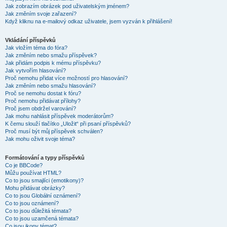
Jak zobrazím obrázek pod uživatelským jménem?
Jak změním svoje zařazení?
Když kliknu na e-mailový odkaz uživatele, jsem vyzván k přihlášení!
Vkládání příspěvků
Jak vložím téma do fóra?
Jak změním nebo smažu příspěvek?
Jak přidám podpis k mému příspěvku?
Jak vytvořím hlasování?
Proč nemohu přidat více možností pro hlasování?
Jak změním nebo smažu hlasování?
Proč se nemohu dostat k fóru?
Proč nemohu přidávat přílohy?
Proč jsem obdržel varování?
Jak mohu nahlásit příspěvek moderátorům?
K čemu slouží tlačítko „Uložit“ při psaní příspěvků?
Proč musí být můj příspěvek schválen?
Jak mohu oživit svoje téma?
Formátování a typy příspěvků
Co je BBCode?
Můžu používat HTML?
Co to jsou smajlíci (emotikony)?
Mohu přidávat obrázky?
Co to jsou Globální oznámení?
Co to jsou oznámení?
Co to jsou důležitá témata?
Co to jsou uzamčená témata?
Co jsou ikony témat?