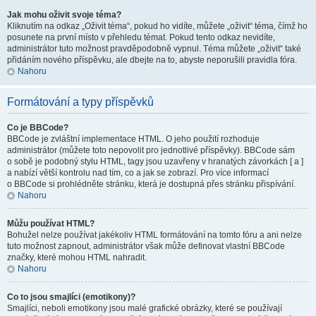
Jak mohu oživit svoje téma?
Kliknutím na odkaz „Oživit téma“, pokud ho vidíte, můžete „oživit“ téma, čímž ho
posunete na první místo v přehledu témat. Pokud tento odkaz nevidíte,
administrátor tuto možnost pravděpodobně vypnul. Téma můžete „oživit“ také
přidáním nového příspěvku, ale dbejte na to, abyste neporušili pravidla fóra.
Nahoru
Formátování a typy příspěvků
Co je BBCode?
BBCode je zvláštní implementace HTML. O jeho použití rozhoduje
administrátor (můžete toto nepovolit pro jednotlivé příspěvky). BBCode sám
o sobě je podobný stylu HTML, tagy jsou uzavřeny v hranatých závorkách [ a ]
a nabízí větší kontrolu nad tím, co a jak se zobrazí. Pro více informací
o BBCode si prohlédněte stránku, která je dostupná přes stránku přispívání.
Nahoru
Můžu používat HTML?
Bohužel nelze používat jakékoliv HTML formátování na tomto fóru a ani nelze
tuto možnost zapnout, administrátor však může definovat vlastní BBCode
značky, které mohou HTML nahradit.
Nahoru
Co to jsou smajlíci (emotikony)?
Smajlíci, neboli emotikony jsou malé grafické obrázky, které se používají