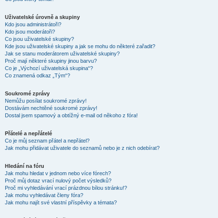
Uživatelské úrovně a skupiny
Kdo jsou administrátoři?
Kdo jsou moderátoři?
Co jsou uživatelské skupiny?
Kde jsou uživatelské skupiny a jak se mohu do některé zařadit?
Jak se stanu moderátorem uživatelské skupiny?
Proč mají některé skupiny jinou barvu?
Co je „Výchozí uživatelská skupina“?
Co znamená odkaz „Tým“?
Soukromé zprávy
Nemůžu posílat soukromé zprávy!
Dostávám nechtěné soukromé zprávy!
Dostal jsem spamový a obtížný e-mail od někoho z fóra!
Přátelé a nepřátelé
Co je můj seznam přátel a nepřátel?
Jak mohu přidávat uživatele do seznamů nebo je z nich odebírat?
Hledání na fóru
Jak mohu hledat v jednom nebo více fórech?
Proč můj dotaz vrací nulový počet výsledků?
Proč mi vyhledávání vrací prázdnou bílou stránku!?
Jak mohu vyhledávat členy fóra?
Jak mohu najít své vlastní příspěvky a témata?