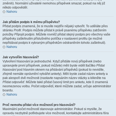
změnili). Normální uživatelé nemohou příspěvek smazat, pokud na něj již
někdo odpověděl.
Nahoru
Jak přidám podpis k mému příspěvku?
Přidat podpis znamená, že si musíte nejdřív nějaký vytvořit. To uděláte přes
stránku
Profil
. Podpis můžete přidat k právě psanému příspěvku zatržením
položky
Připojit podpis
. Můžete rovněž přidat stejný podpis pro všechny vaše
příspěvky zaškrtnutím příslušného políčka v nastavení profilu (je možné
nepřidávat podpis k vybraným příspěvkům odstraněním tohoto zaškrtnutí).
Nahoru
Jak vytvořím hlasování?
Vytvoření hlasování je jednoduché. Když přidáte nový příspěvek (nebo
upravujete první příspěvek, pokud můžete) měli byste vidět tlačítko
Přidat
hlasování
pod hlavním oknem na přidávání příspěvků (pokud to nevidíte,
zřejmě nemáte oprávnění vytvářet ankety). Měli byste zadat název ankety a
pak alespoň dvě možnosti (nastavte napsáním název otázky a klikněte na
Přidat odpověď
. Můžete také přidat časový limit pro anketu, kde 0 znamená
neomezenou volbu. Počet odpovědí, které můžete zadat, určuje administrátor
boardu.
Nahoru
Proč nemohu přidat více možností pro hlasování?
Maximální počet možností stanovuje administrátor. Pokud si myslíte, že
opravdu nezbytně potřebujete více možností, kontaktujte administrátora fóra