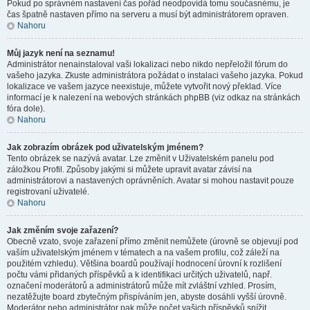
Pokud po správném nastavení čas pořád neodpovídá tomu současnému, je
čas špatně nastaven přímo na serveru a musí být administrátorem opraven.
Nahoru
Můj jazyk není na seznamu!
Administrátor nenainstaloval vaši lokalizaci nebo nikdo nepřeložil fórum do
vašeho jazyka. Zkuste administrátora požádat o instalaci vašeho jazyka. Pokud
lokalizace ve vašem jazyce neexistuje, můžete vytvořit nový překlad. Více
informací je k nalezení na webových stránkách phpBB (viz odkaz na stránkách
fóra dole).
Nahoru
Jak zobrazím obrázek pod uživatelským jménem?
Tento obrázek se nazývá avatar. Lze změnit v Uživatelském panelu pod
záložkou Profil. Způsoby jakými si můžete upravit avatar závisí na
administrátorovi a nastavených oprávněních. Avatar si mohou nastavit pouze
registrovaní uživatelé.
Nahoru
Jak změním svoje zařazení?
Obecně vzato, svoje zařazení přímo změnit nemůžete (úrovně se objevují pod
vaším uživatelským jménem v tématech a na vašem profilu, což záleží na
použitém vzhledu). Většina boardů používají hodnocení úrovní k rozlišení
počtu vámi přidaných příspěvků a k identifikaci určitých uživatelů, např.
označení moderátorů a administrátorů může mít zvláštní vzhled. Prosím,
nezatěžujte board zbytečným přispíváním jen, abyste dosáhli vyšší úrovně.
Moderátor nebo administrátor pak může počet vašich příspěvků snížit.