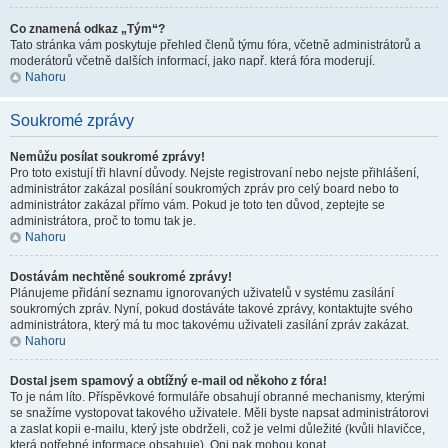
Co znamená odkaz „Tým“?
Tato stránka vám poskytuje přehled členů týmu fóra, včetně administrátorů a
moderátorů včetně dalších informací, jako např. která fóra moderují.
Nahoru
Soukromé zprávy
Nemůžu posílat soukromé zprávy!
Pro toto existují tři hlavní důvody. Nejste registrovaní nebo nejste přihlášení,
administrátor zakázal posílání soukromých zpráv pro celý board nebo to
administrátor zakázal přímo vám. Pokud je toto ten důvod, zeptejte se
administrátora, proč to tomu tak je.
Nahoru
Dostávám nechtěné soukromé zprávy!
Plánujeme přidání seznamu ignorovaných uživatelů v systému zasílání
soukromých zpráv. Nyní, pokud dostáváte takové zprávy, kontaktujte svého
administrátora, který má tu moc takovému uživateli zasílání zpráv zakázat.
Nahoru
Dostal jsem spamový a obtížný e-mail od někoho z fóra!
To je nám líto. Příspěvkové formuláře obsahují obranné mechanismy, kterými
se snažíme vystopovat takového uživatele. Měli byste napsat administrátorovi
a zaslat kopii e-mailu, který jste obdrželi, což je velmi důležité (kvůli hlavičce,
která potřebné informace obsahuje). Oni pak mohou konat.