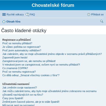
Chovatelské fórum
Rychlé odkazy
FAQ
Přihlásit se
Obsah fóra
led
Často kladené otázky
at
Registrace a přihlášení
Proč se nemohu přihlásit?
Je vůbec potřeba se registrovat?
Proč jsem automaticky odhlášen?
Jak zabráním, aby se moje uživatelské jméno objevilo v seznamu právě přihlášených?
Zapomněl jsem heslo!
Zaregistroval jsem se, ale nemohu se přihlásit!
V minulosti jsem se zaregistroval, ovšem nyní se nemohu přihlásit?!
Co znamená COPPA?
Proč se nemohu registrovat?
Co dělá odkaz „Smazat všechny cookies z fóra“?
Uživatelská nastavení
Jak změním svoje nastavení?
Jak můžu zabránit tomu, aby bylo moje uživatelské jméno zobrazeno na seznamu
uživatelů nacházejících se na fóru?
Časy jsou špatně!
Změnil jsem časové pásmo, ale je to stále špatně!
Můj jazyk není na seznamu!