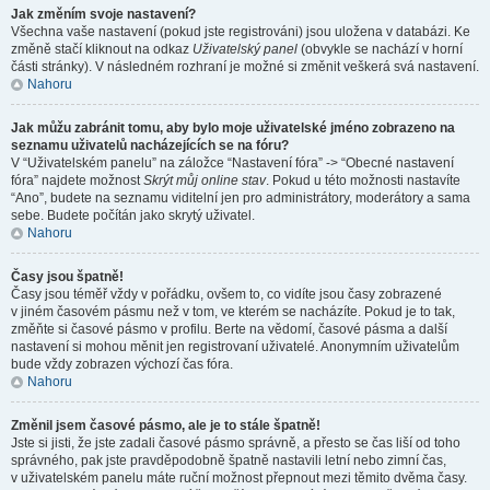
Jak změním svoje nastavení?
Všechna vaše nastavení (pokud jste registrováni) jsou uložena v databázi. Ke
změně stačí kliknout na odkaz
Uživatelský panel
(obvykle se nachází v horní
části stránky). V následném rozhraní je možné si změnit veškerá svá nastavení.
Nahoru
Jak můžu zabránit tomu, aby bylo moje uživatelské jméno zobrazeno na
seznamu uživatelů nacházejících se na fóru?
V “Uživatelském panelu” na záložce “Nastavení fóra” -> “Obecné nastavení
fóra” najdete možnost
Skrýt můj online stav
. Pokud u této možnosti nastavíte
“Ano”, budete na seznamu viditelní jen pro administrátory, moderátory a sama
sebe. Budete počítán jako skrytý uživatel.
Nahoru
Časy jsou špatně!
Časy jsou téměř vždy v pořádku, ovšem to, co vidíte jsou časy zobrazené
v jiném časovém pásmu než v tom, ve kterém se nacházíte. Pokud je to tak,
změňte si časové pásmo v profilu. Berte na vědomí, časové pásma a další
nastavení si mohou měnit jen registrovaní uživatelé. Anonymním uživatelům
bude vždy zobrazen výchozí čas fóra.
Nahoru
Změnil jsem časové pásmo, ale je to stále špatně!
Jste si jisti, že jste zadali časové pásmo správně, a přesto se čas liší od toho
správného, pak jste pravděpodobně špatně nastavili letní nebo zimní čas,
v uživatelském panelu máte ruční možnost přepnout mezi těmito dvěma časy.