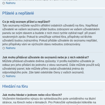
Nahoru
Přátelé a nepřátelé
Co je můj seznam přátel a nepřátel?
Tyto seznamy můžete využít k utřídění ostatních uživatelů na fóru. Například
uživatelé ve vašem seznamu přátel budou zobrazeni ve vašem uživatelském
panelu se svým stavem a budete z nich moci rychle vybírat např. při psaní
soukromých zpráv. Pokud to umožňuje vzhled fóra, příspěvky od těchto
uživatelů budou zvýrazněny. Pokud přidáte uživatele do seznamu nepřátel,
jeho příspěvky vám ve výchozím stavu nebudou zobrazovány.
Nahoru
Jak mohu přidávat uživatele do seznamů nebo je z nich odebírat?
Můžete přidávat uživatele dvěma způsoby. V profilu každého uživatele je
odkaz pro jeho přidání do jednoho z obou seznamů. Dále můžete použít svůj
uživatelský panel, kde můžete přímo zadat uživatelská jména do
odpovídajícího pole. Zde také odebíráte členy z vašich seznamů.
Nahoru
Hledání na fóru
Jak mohu hledat v jednom nebo více fórech?
Vloženém hledaného výrazu do vyhledávacího pole umístěného na titulní
stránce, na fórech nebo v tématech. Pro Pokročilé vyhledávání klikněte na