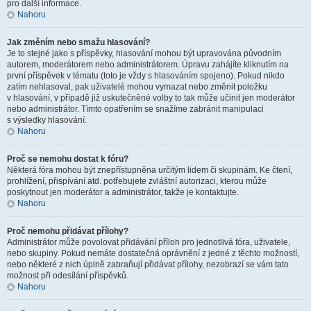
pro další informace.
Nahoru
Jak změním nebo smažu hlasování?
Je to stejné jako s příspěvky, hlasování mohou být upravována původním
autorem, moderátorem nebo administrátorem. Úpravu zahájíte kliknutím na
první příspěvek v tématu (toto je vždy s hlasováním spojeno). Pokud nikdo
zatím nehlasoval, pak uživatelé mohou vymazat nebo změnit položku
v hlasování, v případě již uskutečněné volby to tak může učinit jen moderátor
nebo administrátor. Tímto opatřením se snažíme zabránit manipulaci
s výsledky hlasování.
Nahoru
Proč se nemohu dostat k fóru?
Některá fóra mohou být znepřístupněna určitým lidem či skupinám. Ke čtení,
prohlížení, přispívání atd. potřebujete zvláštní autorizaci, kterou může
poskytnout jen moderátor a administrátor, takže je kontaktujte.
Nahoru
Proč nemohu přidávat přílohy?
Administrátor může povolovat přidávání příloh pro jednotlivá fóra, uživatele,
nebo skupiny. Pokud nemáte dostatečná oprávnění z jedné z těchto možností,
nebo některé z nich úplně zabraňují přidávat přílohy, nezobrazí se vám tato
možnost při odesílání příspěvků.
Nahoru