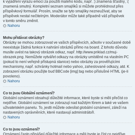
k vyjádření výrazu emocí za použití malého kódu, např. :) znamená šťastný, :(
znamená smutný. Kompletní seznam smajlíků si můžete prohlédnout přes
příspěvkový formulář. Prosím, snažte se tyto smajlíky nezneužívat, aby se
příspěvek nestal nečitelným. Moderátor může také případně váš příspěvek
v tomto směru změnit.
Nahoru
Mohu přidávat obrázky?
Obrázky se mohou zobrazovat ve vašich příspěvcích, ačkoliv v současné době
neexistuje žádná funkce k nahrání obrázků přímo na board. Z tohoto důvodu
musíte uvést na takový obrázek odkaz, např. http://www.priklad.cz/muj-
obrazek.png. Nemůžete vytvářet odkazy na obrázky umístěné na vlastním PC
(pokud to není veřejně přístupná stanice) nebo obrázky za prověřujícími
mechanismy, např. schránky hotmail nebo yahoo, zaheslované odkazy, atd. K
zobrazení obrázku použijte buď BBCode [img] tag nebo příslušné HTML (je-li
povoleno).
Nahoru
Co to jsou Globální oznámení?
Globální oznámení obsahují důležité informace, které byste si měli přečíst co
nejdříve. Globální oznámení se zobrazují nad každým fórem a také ve vašem
uživatelském panelu. To, jestli můžete odesílat globální oznámení, záleží na
nastavených oprávněních, které nastavují administrátoři.
Nahoru
Co to jsou oznámení?
Oznámení často přinášejí důležité informace a měli byste je číst co nejdříve.