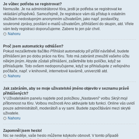
Je vůbec potřeba se registrovat?
Nemusíte. Je na administrátorovi fóra, jestli je potřeba se registrovat ke
vkládání příspěvků. Samozřejmě, že registrace vám dá přístup k ostatním
službám nedostupným anonymním uživatelům, jako např. postavičky,
soukromé zprávy, posílání e-mailů uživatelům, přihlášení do skupin, atd. Vřele
vám tedy registraci doporučujeme. Zabere to jen pár chvil.
Nahoru
Proč jsem automaticky odhlášen?
Pokud nezaškrtnete tlačítko
Přihlásit automaticky při příští návštěvě
, budete
přihlášeni jen po dobu práce na fóru. Toto má zabránit zneužití vašeho účtu
někým jiným. Abyste zůstali přihlášeni, zaškrtněte toto políčko, když se
přihlašujete. Toto ovšem nedoporučujeme, když se přihlašujete z veřejného
počítače, např. v knihovně, internetové kavárně, univerzitě atd.
Nahoru
Jak zabráním, aby se moje uživatelské jméno objevilo v seznamu právě
přihlášených?
V Uživatelském panelu najdete pod položkou „Nastavení“ volbu
Skrýt moji
přítomnost na fóru
. Volbou možnosti
Ano
aktivujete tuto funkci. Online vás uvidí
pouze administrátoři, moderátoři a vy sami. Budete započítáváni mezi skryté
uživatele.
Nahoru
Zapomněl jsem heslo!
Nic se neděje, vaše heslo můžeme kdykoliv obnovit. V tomto případě