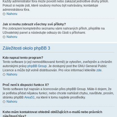
Každý administrátor fóra může povolit nebo zakázat jednotlivé druhy příloh.
Pokud si nejste jisti, které soubory mohou být nahrávány, kontaktuje
administrátora fóra.
Nahoru
Jak si mohu zobrazit všechny své přílohy?
Pro zobrazení kompletního seznamu vámi nahraných příloh, přejděte na
Uživatelský panel a následujte odkazy do části s přílohami.
Nahoru
Záležitosti okolo phpBB 3
Kdo napsal tento program?
Tento software (v její nemodifikované formě) je vytvořen, zveřejněn a chráněn
autorskými právy
phpBB Group
. Je dostupný pod the GNU General Public
Licence a může být volně distribuován. Pro více informací klikněte
zde
.
Nahoru
Proč není k dispozici funkce X?
Tento software byl napsán a licencován přes phpBB Group. Máte-li dojem, že
je potřeba přidat nějakou funkci, nebo chcete nahlásit chybu, navštivte, prosím,
stránku phpBB
Area51
, na které k tomu najdete prostředky.
Nahoru
Koho mám kontaktovat ohledně obtěžujících e-mailů nebo právních
záležitostí fóra?