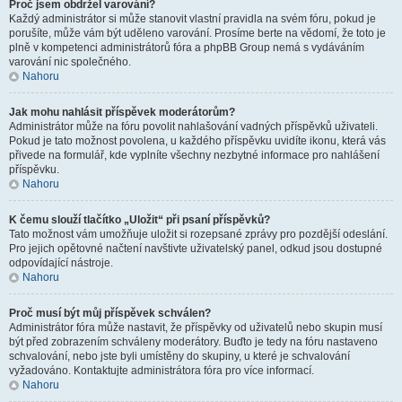
Proč jsem obdržel varování?
Každý administrátor si může stanovit vlastní pravidla na svém fóru, pokud je
porušíte, může vám být uděleno varování. Prosíme berte na vědomí, že toto je
plně v kompetenci administrátorů fóra a phpBB Group nemá s vydáváním
varování nic společného.
Nahoru
Jak mohu nahlásit příspěvek moderátorům?
Administrátor může na fóru povolit nahlašování vadných příspěvků uživateli.
Pokud je tato možnost povolena, u každého příspěvku uvidíte ikonu, která vás
přivede na formulář, kde vyplníte všechny nezbytné informace pro nahlášení
příspěvku.
Nahoru
K čemu slouží tlačítko „Uložit“ při psaní příspěvků?
Tato možnost vám umožňuje uložit si rozepsané zprávy pro pozdější odeslání.
Pro jejich opětovné načtení navštivte uživatelský panel, odkud jsou dostupné
odpovídající nástroje.
Nahoru
Proč musí být můj příspěvek schválen?
Administrátor fóra může nastavit, že příspěvky od uživatelů nebo skupin musí
být před zobrazením schváleny moderátory. Buďto je tedy na fóru nastaveno
schvalování, nebo jste byli umístěny do skupiny, u které je schvalování
vyžadováno. Kontaktujte administrátora fóra pro více informací.
Nahoru