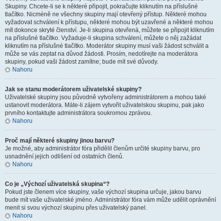
Skupiny. Chcete-li se k některé připojit, pokračujte kliknutím na příslušné
tlačítko. Nicméně ne všechny skupiny mají otevřený přístup. Některé mohou
vyžadovat schválení k přístupu, některé mohou být uzavřené a některé mohou
mít dokonce skryté členství. Je-li skupina otevřená, můžete se připojit kliknutím
na příslušné tlačítko. Vyžaduje-li skupina schválení, můžete o něj zažádat
kliknutím na příslušné tlačítko. Moderátor skupiny musí vaši žádost schválit a
může se vás zeptat na důvod žádosti. Prosím, nedotírejte na moderátora
skupiny, pokud vaši žádost zamítne; bude mít své důvody.
Nahoru
Jak se stanu moderátorem uživatelské skupiny?
Uživatelské skupiny jsou původně vytvořeny administrátorem a mohou také
ustanovit moderátora. Máte-li zájem vytvořit uživatelskou skupinu, pak jako
prvního kontaktujte administrátora soukromou zprávou.
Nahoru
Proč mají některé skupiny jinou barvu?
Je možné, aby administrátor fóra přidělil členům určité skupiny barvu, pro
usnadnění jejich odlišení od ostatních členů.
Nahoru
Co je „Výchozí uživatelská skupina“?
Pokud jste členem více skupiny, vaše výchozí skupina určuje, jakou barvu
bude mít vaše uživatelské jméno. Administrátor fóra vám může udělit oprávnění
menit si svou výchozí skupinu přes uživatelský panel.
Nahoru