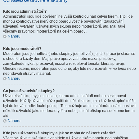
Uživatelské úrovně a skupiny
Kdo jsou administrátoři?
Administrátoři jsou lidé pověření nejvyšší kontrolou nad celým fórem. Tito lidé
mohou kontrolovat veškerý chod boardu včetně povolování, zakazování
uživatelů, vytváření uživatelských skupin nebo moderátorů, atd. Mají také
všechny pravomoci moderátorů na celém boardu.
Nahoru
Kdo jsou moderátoři?
Moderátoři jsou jednotlivci (nebo skupiny jednotlivců), jejichž práce je starat se
o chod fóra každý den. Mají právo upravovat nebo mazat příspěvky,
zamykat/odemykat, přesouvat, mazat a rozdělovat témata, která spravují.
Obecně řečeno, moderátoři jsou od toho, aby lidé nepřispívali
mimo téma
nebo
nepřidávali otravný materiál.
Nahoru
Co jsou uživatelské skupiny?
Uživatelské skupiny jsou cestou, kterou administrátoři mohou seskupovat
uživatele. Každý uživatel může patřit do několika skupin a každé skupině může
být definován individuální přístup. To umožňuje administrátorům snáze nastavit
několik uživatelů jako moderátory fóra nebo jim dát přístup na soukromé fórum,
atd.
Nahoru
Kde jsou uživatelské skupiny a jak se mohu do některé zařadit?
Všechny uživatelské skupiny najdete v Uživatelském panelu pod položkou