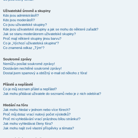
Uživatelské úrovně a skupiny
Kdo jsou administrátoři?
Kdo jsou moderátoři?
Co jsou uživatelské skupiny?
Kde jsou uživatelské skupiny a jak se mohu do některé zařadit?
Jak se stanu moderátorem uživatelské skupiny?
Proč mají některé skupiny jinou barvu?
Co je „Výchozí uživatelská skupina“?
Co znamená odkaz „Tým“?
Soukromé zprávy
Nemůžu posílat soukromé zprávy!
Dostávám nechtěné soukromé zprávy!
Dostal jsem spamový a obtížný e-mail od někoho z fóra!
Přátelé a nepřátelé
Co je můj seznam přátel a nepřátel?
Jak mohu přidávat uživatele do seznamů nebo je z nich odebírat?
Hledání na fóru
Jak mohu hledat v jednom nebo více fórech?
Proč můj dotaz vrací nulový počet výsledků?
Proč mi vyhledávání vrací prázdnou bílou stránku!?
Jak mohu vyhledávat členy fóra?
Jak mohu najít své vlastní příspěvky a témata?