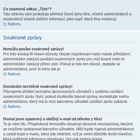
Co znamená odkaz „Tým“?
Tato stránka vám poskytuje přehled členů týmu fóra, včetně administrátorů a
moderátorů včetně dalších informací, jako např. která fóra moderují.
Nahoru
Soukromé zprávy
Nemůžu posílat soukromé zprávy!
Pro toto existují tři hlavní důvody. Nejste registrovaní nebo nejste přihlášení,
administrátor zakázal posílání soukromých zpráv pro celý board nebo to
administrátor zakázal přímo vám. Pokud je toto ten důvod, zeptejte se
administrátora, proč to tomu tak je.
Nahoru
Dostávám nechtěné soukromé zprávy!
Plánujeme přidání seznamu ignorovaných uživatelů v systému zasílání
soukromých zpráv. Nyní, pokud dostáváte takové zprávy, kontaktujte svého
administrátora, který má tu moc takovému uživateli zasílání zpráv zakázat.
Nahoru
Dostal jsem spamový a obtížný e-mail od někoho z fóra!
To je nám líto. Příspěvkové formuláře obsahují obranné mechanismy, kterými
se snažíme vystopovat takového uživatele. Měli byste napsat administrátorovi
a zaslat kopii e-mailu, který jste obdrželi, což je velmi důležité (kvůli hlavičce,
která potřebné informace obsahuje). Oni pak mohou konat.