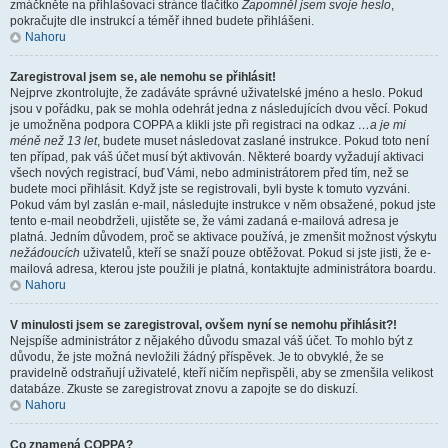
zmáčkněte na přihlašovací stránce tlačítko
Zapomněl jsem svoje heslo
,
pokračujte dle instrukcí a téměř ihned budete přihlášeni.
Nahoru
Zaregistroval jsem se, ale nemohu se přihlásit!
Nejprve zkontrolujte, že zadáváte správné uživatelské jméno a heslo. Pokud
jsou v pořádku, pak se mohla odehrát jedna z následujících dvou věcí. Pokud
je umožněna podpora COPPA a klikli jste při registraci na odkaz
…a je mi
méně než 13 let
, budete muset následovat zaslané instrukce. Pokud toto není
ten případ, pak váš účet musí být aktivován. Některé boardy vyžadují aktivaci
všech nových registrací, buď Vámi, nebo administrátorem před tím, než se
budete moci přihlásit. Když jste se registrovali, byli byste k tomuto vyzváni.
Pokud vám byl zaslán e-mail, následujte instrukce v něm obsažené, pokud jste
tento e-mail neobdrželi, ujistěte se, že vámi zadaná e-mailová adresa je
platná. Jedním důvodem, proč se aktivace používá, je zmenšit možnost výskytu
nežádoucích
uživatelů, kteří se snaží pouze obtěžovat. Pokud si jste jisti, že e-
mailová adresa, kterou jste použili je platná, kontaktujte administrátora boardu.
Nahoru
V minulosti jsem se zaregistroval, ovšem nyní se nemohu přihlásit?!
Nejspíše administrátor z nějakého důvodu smazal váš účet. To mohlo být z
důvodu, že jste možná nevložili žádný příspěvek. Je to obvyklé, že se
pravidelně odstraňují uživatelé, kteří ničím nepřispěli, aby se zmenšila velikost
databáze. Zkuste se zaregistrovat znovu a zapojte se do diskuzí.
Nahoru
Co znamená COPPA?