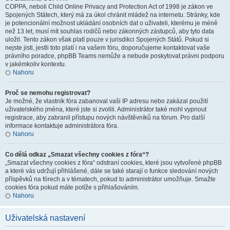
COPPA, neboli Child Online Privacy and Protection Act of 1998 je zákon ve
Spojených Státech, který má za úkol chránit mládež na internetu. Stránky, kde
je potencionální možnost ukládání osobních dat o uživateli, kterému je méně
než 13 let, musí mít souhlas rodičů nebo zákonných zástupců, aby tyto data
uložil. Tento zákon však platí pouze v jurisdikci Spojených Států. Pokud si
nejste jisti, jestli toto platí i na vašem fóru, doporučujeme kontaktovat vaše
právního poradce, phpBB Teams nemůže a nebude poskytovat právni podporu
v jakémkoliv kontextu.
Nahoru
Proč se nemohu registrovat?
Je možné, že vlastník fóra zabanoval vaši IP adresu nebo zakázal použití
uživatelského jména, které jste si zvolili. Administrátor také mohl vypnout
registrace, aby zabranil přístupu nových návštěvníků na fórum. Pro další
informace kontaktuje administrátora fóra.
Nahoru
Co dělá odkaz „Smazat všechny cookies z fóra“?
„Smazat všechny cookies z fóra“ odstraní cookies, které jsou vytvořené phpBB
a které vás udržují přihlášené, dále se také starají o funkce sledování nových
příspěvků na fórech a v tématech, pokud to administrátor umožňuje. Smažte
cookies fóra pokud máte potíže s přihlašováním.
Nahoru
Uživatelská nastavení