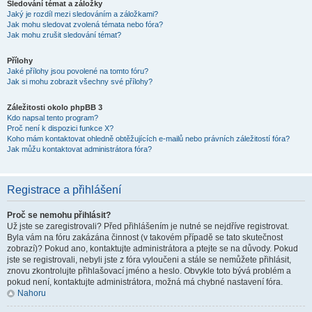
Sledování témat a záložky
Jaký je rozdíl mezi sledováním a záložkami?
Jak mohu sledovat zvolená témata nebo fóra?
Jak mohu zrušit sledování témat?
Přílohy
Jaké přílohy jsou povolené na tomto fóru?
Jak si mohu zobrazit všechny své přílohy?
Záležitosti okolo phpBB 3
Kdo napsal tento program?
Proč není k dispozici funkce X?
Koho mám kontaktovat ohledně obtěžujících e-mailů nebo právních záležitostí fóra?
Jak můžu kontaktovat administrátora fóra?
Registrace a přihlášení
Proč se nemohu přihlásit?
Už jste se zaregistrovali? Před přihlášením je nutné se nejdříve registrovat.
Byla vám na fóru zakázána činnost (v takovém případě se tato skutečnost
zobrazí)? Pokud ano, kontaktujte administrátora a ptejte se na důvody. Pokud
jste se registrovali, nebyli jste z fóra vyloučeni a stále se nemůžete přihlásit,
znovu zkontrolujte přihlašovací jméno a heslo. Obvykle toto bývá problém a
pokud není, kontaktujte administrátora, možná má chybné nastavení fóra.
Nahoru