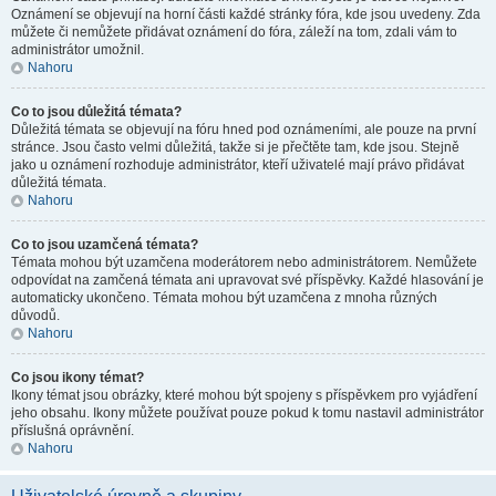
Oznámení se objevují na horní části každé stránky fóra, kde jsou uvedeny. Zda
můžete či nemůžete přidávat oznámení do fóra, záleží na tom, zdali vám to
administrátor umožnil.
Nahoru
Co to jsou důležitá témata?
Důležitá témata se objevují na fóru hned pod oznámeními, ale pouze na první
stránce. Jsou často velmi důležitá, takže si je přečtěte tam, kde jsou. Stejně
jako u oznámení rozhoduje administrátor, kteří uživatelé mají právo přidávat
důležitá témata.
Nahoru
Co to jsou uzamčená témata?
Témata mohou být uzamčena moderátorem nebo administrátorem. Nemůžete
odpovídat na zamčená témata ani upravovat své příspěvky. Každé hlasování je
automaticky ukončeno. Témata mohou být uzamčena z mnoha různých
důvodů.
Nahoru
Co jsou ikony témat?
Ikony témat jsou obrázky, které mohou být spojeny s příspěvkem pro vyjádření
jeho obsahu. Ikony můžete používat pouze pokud k tomu nastavil administrátor
příslušná oprávnění.
Nahoru