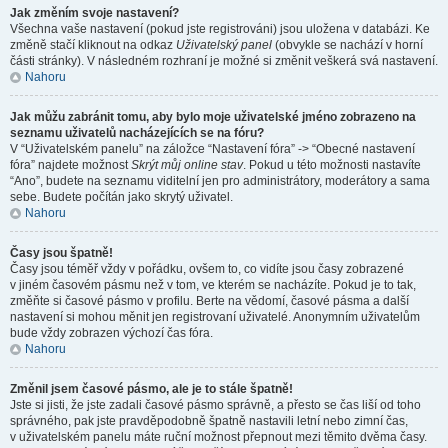
Jak změním svoje nastavení?
Všechna vaše nastavení (pokud jste registrováni) jsou uložena v databázi. Ke
změně stačí kliknout na odkaz
Uživatelský panel
(obvykle se nachází v horní
části stránky). V následném rozhraní je možné si změnit veškerá svá nastavení.
Nahoru
Jak můžu zabránit tomu, aby bylo moje uživatelské jméno zobrazeno na
seznamu uživatelů nacházejících se na fóru?
V “Uživatelském panelu” na záložce “Nastavení fóra” -> “Obecné nastavení
fóra” najdete možnost
Skrýt můj online stav
. Pokud u této možnosti nastavíte
“Ano”, budete na seznamu viditelní jen pro administrátory, moderátory a sama
sebe. Budete počítán jako skrytý uživatel.
Nahoru
Časy jsou špatně!
Časy jsou téměř vždy v pořádku, ovšem to, co vidíte jsou časy zobrazené
v jiném časovém pásmu než v tom, ve kterém se nacházíte. Pokud je to tak,
změňte si časové pásmo v profilu. Berte na vědomí, časové pásma a další
nastavení si mohou měnit jen registrovaní uživatelé. Anonymním uživatelům
bude vždy zobrazen výchozí čas fóra.
Nahoru
Změnil jsem časové pásmo, ale je to stále špatně!
Jste si jisti, že jste zadali časové pásmo správně, a přesto se čas liší od toho
správného, pak jste pravděpodobně špatně nastavili letní nebo zimní čas,
v uživatelském panelu máte ruční možnost přepnout mezi těmito dvěma časy.