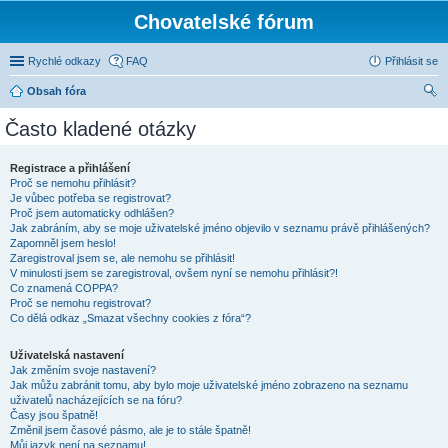
Chovatelské fórum
Rychlé odkazy
FAQ
Přihlásit se
Obsah fóra
led
Často kladené otázky
at
Registrace a přihlášení
Proč se nemohu přihlásit?
Je vůbec potřeba se registrovat?
Proč jsem automaticky odhlášen?
Jak zabráním, aby se moje uživatelské jméno objevilo v seznamu právě přihlášených?
Zapomněl jsem heslo!
Zaregistroval jsem se, ale nemohu se přihlásit!
V minulosti jsem se zaregistroval, ovšem nyní se nemohu přihlásit?!
Co znamená COPPA?
Proč se nemohu registrovat?
Co dělá odkaz „Smazat všechny cookies z fóra“?
Uživatelská nastavení
Jak změním svoje nastavení?
Jak můžu zabránit tomu, aby bylo moje uživatelské jméno zobrazeno na seznamu
uživatelů nacházejících se na fóru?
Časy jsou špatně!
Změnil jsem časové pásmo, ale je to stále špatně!
Můj jazyk není na seznamu!