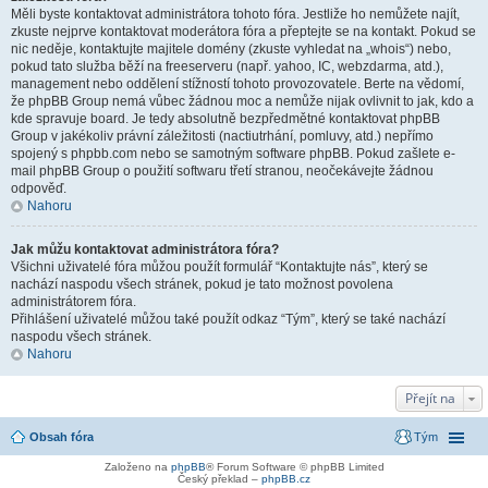
Měli byste kontaktovat administrátora tohoto fóra. Jestliže ho nemůžete najít,
zkuste nejprve kontaktovat moderátora fóra a přeptejte se na kontakt. Pokud se
nic neděje, kontaktujte majitele domény (zkuste vyhledat na „whois“) nebo,
pokud tato služba běží na freeserveru (např. yahoo, IC, webzdarma, atd.),
management nebo oddělení stížností tohoto provozovatele. Berte na vědomí,
že phpBB Group nemá vůbec žádnou moc a nemůže nijak ovlivnit to jak, kdo a
kde spravuje board. Je tedy absolutně bezpředmětné kontaktovat phpBB
Group v jakékoliv právní záležitosti (nactiutrhání, pomluvy, atd.) nepřímo
spojený s phpbb.com nebo se samotným software phpBB. Pokud zašlete e-
mail phpBB Group o použití softwaru třetí stranou, neočekávejte žádnou
odpověď.
Nahoru
Jak můžu kontaktovat administrátora fóra?
Všichni uživatelé fóra můžou použít formulář “Kontaktujte nás”, který se
nachází naspodu všech stránek, pokud je tato možnost povolena
administrátorem fóra.
Přihlášení uživatelé můžou také použít odkaz “Tým”, který se také nachází
naspodu všech stránek.
Nahoru
Přejít na
Obsah fóra
Tým
Založeno na
phpBB
® Forum Software © phpBB Limited
Český překlad –
phpBB.cz