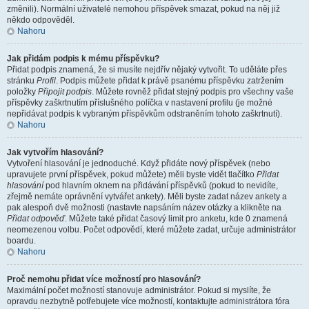
změnili). Normální uživatelé nemohou příspěvek smazat, pokud na něj již
někdo odpověděl.
Nahoru
Jak přidám podpis k mému příspěvku?
Přidat podpis znamená, že si musíte nejdřív nějaký vytvořit. To uděláte přes
stránku
Profil
. Podpis můžete přidat k právě psanému příspěvku zatržením
položky
Připojit podpis
. Můžete rovněž přidat stejný podpis pro všechny vaše
příspěvky zaškrtnutím příslušného políčka v nastavení profilu (je možné
nepřidávat podpis k vybraným příspěvkům odstraněním tohoto zaškrtnutí).
Nahoru
Jak vytvořím hlasování?
Vytvoření hlasování je jednoduché. Když přidáte nový příspěvek (nebo
upravujete první příspěvek, pokud můžete) měli byste vidět tlačítko
Přidat
hlasování
pod hlavním oknem na přidávání příspěvků (pokud to nevidíte,
zřejmě nemáte oprávnění vytvářet ankety). Měli byste zadat název ankety a
pak alespoň dvě možnosti (nastavte napsáním název otázky a klikněte na
Přidat odpověď
. Můžete také přidat časový limit pro anketu, kde 0 znamená
neomezenou volbu. Počet odpovědí, které můžete zadat, určuje administrátor
boardu.
Nahoru
Proč nemohu přidat více možností pro hlasování?
Maximální počet možností stanovuje administrátor. Pokud si myslíte, že
opravdu nezbytně potřebujete více možností, kontaktujte administrátora fóra