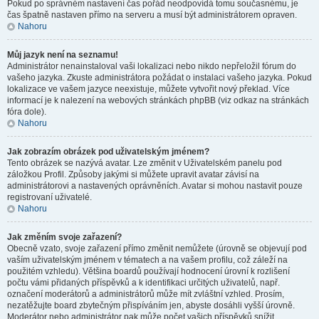
Pokud po správném nastavení čas pořád neodpovídá tomu současnému, je
čas špatně nastaven přímo na serveru a musí být administrátorem opraven.
Nahoru
Můj jazyk není na seznamu!
Administrátor nenainstaloval vaši lokalizaci nebo nikdo nepřeložil fórum do
vašeho jazyka. Zkuste administrátora požádat o instalaci vašeho jazyka. Pokud
lokalizace ve vašem jazyce neexistuje, můžete vytvořit nový překlad. Více
informací je k nalezení na webových stránkách phpBB (viz odkaz na stránkách
fóra dole).
Nahoru
Jak zobrazím obrázek pod uživatelským jménem?
Tento obrázek se nazývá avatar. Lze změnit v Uživatelském panelu pod
záložkou Profil. Způsoby jakými si můžete upravit avatar závisí na
administrátorovi a nastavených oprávněních. Avatar si mohou nastavit pouze
registrovaní uživatelé.
Nahoru
Jak změním svoje zařazení?
Obecně vzato, svoje zařazení přímo změnit nemůžete (úrovně se objevují pod
vaším uživatelským jménem v tématech a na vašem profilu, což záleží na
použitém vzhledu). Většina boardů používají hodnocení úrovní k rozlišení
počtu vámi přidaných příspěvků a k identifikaci určitých uživatelů, např.
označení moderátorů a administrátorů může mít zvláštní vzhled. Prosím,
nezatěžujte board zbytečným přispíváním jen, abyste dosáhli vyšší úrovně.
Moderátor nebo administrátor pak může počet vašich příspěvků snížit.