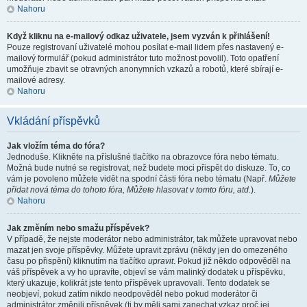
Nahoru
Když kliknu na e-mailový odkaz uživatele, jsem vyzván k přihlášení!
Pouze registrovaní uživatelé mohou posílat e-mail lidem přes nastavený e-
mailový formulář (pokud administrátor tuto možnost povolil). Toto opatření
umožňuje zbavit se otravných anonymních vzkazů a robotů, které sbírají e-
mailové adresy.
Nahoru
Vkládání příspěvků
Jak vložím téma do fóra?
Jednoduše. Klikněte na příslušné tlačítko na obrazovce fóra nebo tématu.
Možná bude nutné se registrovat, než budete moci přispět do diskuze. To, co
vám je povoleno můžete vidět na spodní části fóra nebo tématu (Např.
Můžete
přidat nová téma do tohoto fóra, Můžete hlasovat v tomto fóru, atd.
).
Nahoru
Jak změním nebo smažu příspěvek?
V případě, že nejste moderátor nebo administrátor, tak můžete upravovat nebo
mazat jen svoje příspěvky. Můžete upravit zprávu (někdy jen do omezeného
času po přispění) kliknutím na tlačítko
upravit
. Pokud již někdo odpověděl na
váš příspěvek a vy ho upravíte, objeví se vám malinký dodatek u příspěvku,
který ukazuje, kolikrát jste tento příspěvek upravovali. Tento dodatek se
neobjeví, pokud zatím nikdo neodpověděl nebo pokud moderátor či
administrátor změnili příspěvek (ti by měli sami zanechat vzkaz proč jej