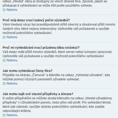
odkaz „Hledat“, který je dostupný ze všech stránek fóra. Způsob, jakým se
přistupuje k vyhledávání se může lišit podle použitého vzhledu.
Nahoru
Proč můj dotaz vrací nulový počet výsledků?
Vámi hledaný výraz byl pravděpodobně příliš obecný a obsahoval příliš mnoho
častých slov, které nejsou indexovány. Upřesněte váš požadavek a využijte
možností pokročilého vyhledávání.
Nahoru
Proč mi vyhledávání vrací prázdnou bílou stránku!?
Váš dotaz vrátil příliš mnoho výsledků, které server nebyl schopen zpracovat.
Upřesněte váš požadavek a využijte možností pokročilého vyhledávání.
Nahoru
Jak mohu vyhledávat členy fóra?
Přejděte na stránku „Členové“ a klikněte na odkaz „Vyhledat uživatele“, kde
můžete pomocí různých parametrů uživatele vyhledat.
Nahoru
Jak mohu najít své vlastní příspěvky a témata?
K vašim příspěvkům se můžete dostat kliknutím na odkaz „Hledat uživatelovy
příspěvky“ v Uživatelském panelu, nebo přes váš profil. Pro vyhledání témat,
které jste odeslali, využijte stránku pokročilého vyhledávání, kde zadáte
odpovídající kritéria.
Nahoru