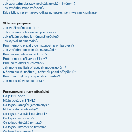
Jak zobrazím obrázek pod uživatelským jménem?
Jak změním svoje zařazení?
Když kliknu na e-mailový odkaz uživatele, jsem vyzván k přihlášení!
Vkládání příspěvků
Jak vložím téma do fóra?
Jak změním nebo smažu příspěvek?
Jak přidám podpis k mému příspěvku?
Jak vytvořím hlasování?
Proč nemohu přidat více možností pro hlasování?
Jak změním nebo smažu hlasování?
Proč se nemohu dostat k fóru?
Proč nemohu přidávat přílohy?
Proč jsem obdržel varování?
Jak mohu nahlásit příspěvek moderátorům?
K čemu slouží tlačítko „Uložit“ při psaní příspěvků?
Proč musí být můj příspěvek schválen?
Jak mohu oživit svoje téma?
Formátování a typy příspěvků
Co je BBCode?
Můžu používat HTML?
Co to jsou smajlíci (emotikony)?
Mohu přidávat obrázky?
Co to jsou Globální oznámení?
Co to jsou oznámení?
Co to jsou důležitá témata?
Co to jsou uzamčená témata?
Co jsou ikony témat?