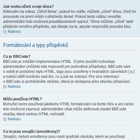
Jak mohu oživit svoje téma?
Kliknutím na odkaz „Oživit téma“, pokud ho vidíte, můžete „oživit“ téma, čímž ho
posunete na první místo v přehledu témat. Pokud tento odkaz nevidíte,
administrátor tuto možnost pravděpodobně vypnul. Téma můžete „oživit“ také
přidáním nového příspěvku, ale dbejte na to, abyste neporušili pravidla fóra.
Nahoru
Formátování a typy příspěvků
Co je BBCode?
BBCode je zvláštní implementace HTML. O jeho použití rozhoduje
administrátor (můžete toto nepovolit pro jednotlivé příspěvky). BBCode sám
o sobě je podobný stylu HTML, tagy jsou uzavřeny v hranatých závorkách [ a ]
a nabízí větší kontrolu nad tím, co a jak se zobrazí. Pro více informací
o BBCode si prohlédněte stránku, která je dostupná přes stránku přispívání.
Nahoru
Můžu používat HTML?
Bohužel nelze používat jakékoliv HTML formátování na tomto fóru a ani nelze
tuto možnost zapnout, administrátor však může definovat vlastní BBCode
značky, které mohou HTML nahradit.
Nahoru
Co to jsou smajlíci (emotikony)?
Smajlíci, neboli emotikony jsou malé grafické obrázky, které se používají