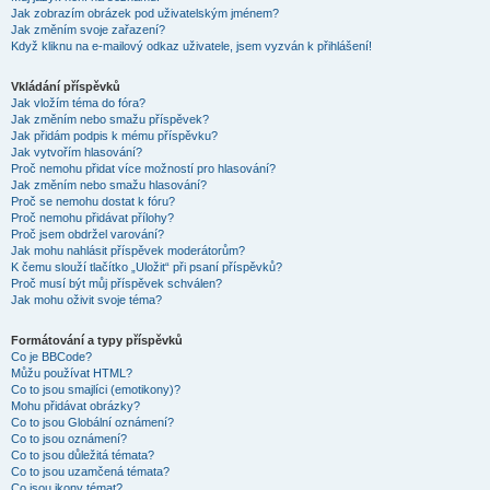
Jak zobrazím obrázek pod uživatelským jménem?
Jak změním svoje zařazení?
Když kliknu na e-mailový odkaz uživatele, jsem vyzván k přihlášení!
Vkládání příspěvků
Jak vložím téma do fóra?
Jak změním nebo smažu příspěvek?
Jak přidám podpis k mému příspěvku?
Jak vytvořím hlasování?
Proč nemohu přidat více možností pro hlasování?
Jak změním nebo smažu hlasování?
Proč se nemohu dostat k fóru?
Proč nemohu přidávat přílohy?
Proč jsem obdržel varování?
Jak mohu nahlásit příspěvek moderátorům?
K čemu slouží tlačítko „Uložit“ při psaní příspěvků?
Proč musí být můj příspěvek schválen?
Jak mohu oživit svoje téma?
Formátování a typy příspěvků
Co je BBCode?
Můžu používat HTML?
Co to jsou smajlíci (emotikony)?
Mohu přidávat obrázky?
Co to jsou Globální oznámení?
Co to jsou oznámení?
Co to jsou důležitá témata?
Co to jsou uzamčená témata?
Co jsou ikony témat?