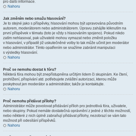
pro další informace.
Nahoru
Jak změním nebo smažu hlasování?
Je to stejné jako s příspěvky, hlasování mohou být upravována původním
autorem, moderátorem nebo administrátorem. Úpravu zahájíte kliknutím na
první příspěvek v tématu (toto je vždy s hlasováním spojeno). Pokud nikdo
zatím nehlasoval, pak uživatelé mohou vymazat nebo změnit položku
v hlasování, v případě již uskutečněné volby to tak může učinit jen moderátor
nebo administrátor. Tímto opatřením se snažíme zabránit manipulaci
s výsledky hlasování.
Nahoru
Proč se nemohu dostat k fóru?
Některá fóra mohou být znepřístupněna určitým lidem či skupinám. Ke čtení,
prohlížení, přispívání atd. potřebujete zvláštní autorizaci, kterou může
poskytnout jen moderátor a administrátor, takže je kontaktujte.
Nahoru
Proč nemohu přidávat přílohy?
Administrátor může povolovat přidávání příloh pro jednotlivá fóra, uživatele,
nebo skupiny. Pokud nemáte dostatečná oprávnění z jedné z těchto možností,
nebo některé z nich úplně zabraňují přidávat přílohy, nezobrazí se vám tato
možnost při odesílání příspěvků.
Nahoru