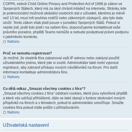
COPPA, neboli Child Online Privacy and Protection Act of 1998 je zákon ve
Spojených Státech, který má za úkol chránit mládež na internetu. Stránky, kde
je potencionální možnost ukládání osobních dat o uživateli, kterému je méně
než 13 let, musí mít souhlas rodičů nebo zákonných zástupců, aby tyto data
uložil. Tento zákon však platí pouze v jurisdikci Spojených Států. Pokud si
nejste jisti, jestli toto platí i na vašem fóru, doporučujeme kontaktovat vaše
právního poradce, phpBB Teams nemůže a nebude poskytovat právni podporu
v jakémkoliv kontextu.
Nahoru
Proč se nemohu registrovat?
Je možné, že vlastník fóra zabanoval vaši IP adresu nebo zakázal použití
uživatelského jména, které jste si zvolili. Administrátor také mohl vypnout
registrace, aby zabranil přístupu nových návštěvníků na fórum. Pro další
informace kontaktuje administrátora fóra.
Nahoru
Co dělá odkaz „Smazat všechny cookies z fóra“?
„Smazat všechny cookies z fóra“ odstraní cookies, které jsou vytvořené phpBB
a které vás udržují přihlášené, dále se také starají o funkce sledování nových
příspěvků na fórech a v tématech, pokud to administrátor umožňuje. Smažte
cookies fóra pokud máte potíže s přihlašováním.
Nahoru
Uživatelská nastavení