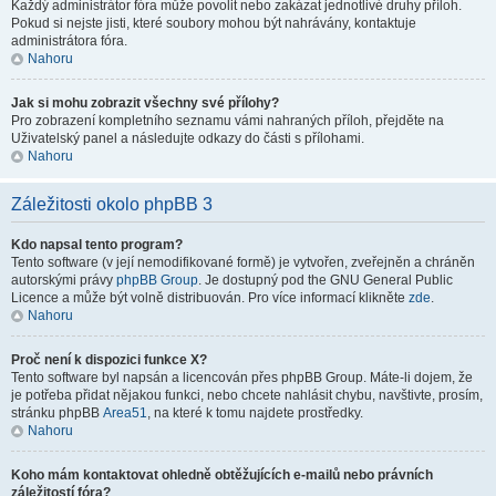
Každý administrátor fóra může povolit nebo zakázat jednotlivé druhy příloh.
Pokud si nejste jisti, které soubory mohou být nahrávány, kontaktuje
administrátora fóra.
Nahoru
Jak si mohu zobrazit všechny své přílohy?
Pro zobrazení kompletního seznamu vámi nahraných příloh, přejděte na
Uživatelský panel a následujte odkazy do části s přílohami.
Nahoru
Záležitosti okolo phpBB 3
Kdo napsal tento program?
Tento software (v její nemodifikované formě) je vytvořen, zveřejněn a chráněn
autorskými právy
phpBB Group
. Je dostupný pod the GNU General Public
Licence a může být volně distribuován. Pro více informací klikněte
zde
.
Nahoru
Proč není k dispozici funkce X?
Tento software byl napsán a licencován přes phpBB Group. Máte-li dojem, že
je potřeba přidat nějakou funkci, nebo chcete nahlásit chybu, navštivte, prosím,
stránku phpBB
Area51
, na které k tomu najdete prostředky.
Nahoru
Koho mám kontaktovat ohledně obtěžujících e-mailů nebo právních
záležitostí fóra?