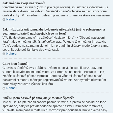
Jak změním svoje nastavení?
Všechna vaše nastavení (pokud jste registrováni) jsou uložena v databázi. Ke
změně stačí kliknout na odkaz
Uživatelský panel
(obvykle se nachází v horní
části stránky). V následném rozhraní je možné si změnit veškerá svá nastavení.
Nahoru
Jak můžu zabránit tomu, aby bylo moje uživatelské jméno zobrazeno na
seznamu uživatelů nacházejících se na fóru?
V “Uživatelském panelu” na záložce “Nastavení fóra” -> “Obecné nastavení
fóra” najdete možnost
Skrýt můj online stav
. Pokud u této možnosti nastavíte
“Ano”, budete na seznamu viditelní jen pro administrátory, moderátory a sama
sebe. Budete počítán jako skrytý uživatel.
Nahoru
Časy jsou špatně!
Časy jsou téměř vždy v pořádku, ovšem to, co vidíte jsou časy zobrazené
v jiném časovém pásmu než v tom, ve kterém se nacházíte. Pokud je to tak,
změňte si časové pásmo v profilu. Berte na vědomí, časové pásma a další
nastavení si mohou měnit jen registrovaní uživatelé. Anonymním uživatelům
bude vždy zobrazen výchozí čas fóra.
Nahoru
Změnil jsem časové pásmo, ale je to stále špatně!
Jste si jisti, že jste zadali časové pásmo správně, a přesto se čas liší od toho
správného, pak jste pravděpodobně špatně nastavili letní nebo zimní čas,
v uživatelském panelu máte ruční možnost přepnout mezi těmito dvěma časy.