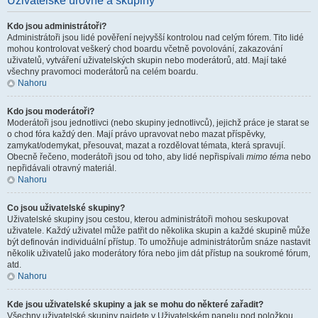
Uživatelské úrovně a skupiny
Kdo jsou administrátoři?
Administrátoři jsou lidé pověření nejvyšší kontrolou nad celým fórem. Tito lidé
mohou kontrolovat veškerý chod boardu včetně povolování, zakazování
uživatelů, vytváření uživatelských skupin nebo moderátorů, atd. Mají také
všechny pravomoci moderátorů na celém boardu.
Nahoru
Kdo jsou moderátoři?
Moderátoři jsou jednotlivci (nebo skupiny jednotlivců), jejichž práce je starat se
o chod fóra každý den. Mají právo upravovat nebo mazat příspěvky,
zamykat/odemykat, přesouvat, mazat a rozdělovat témata, která spravují.
Obecně řečeno, moderátoři jsou od toho, aby lidé nepřispívali
mimo téma
nebo
nepřidávali otravný materiál.
Nahoru
Co jsou uživatelské skupiny?
Uživatelské skupiny jsou cestou, kterou administrátoři mohou seskupovat
uživatele. Každý uživatel může patřit do několika skupin a každé skupině může
být definován individuální přístup. To umožňuje administrátorům snáze nastavit
několik uživatelů jako moderátory fóra nebo jim dát přístup na soukromé fórum,
atd.
Nahoru
Kde jsou uživatelské skupiny a jak se mohu do některé zařadit?
Všechny uživatelské skupiny najdete v Uživatelském panelu pod položkou