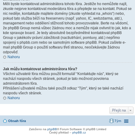
Měli byste kontaktovat administrátora tohoto fóra. Jestliže ho nemůžete najít,
zkuste nejprve kontaktovat moderátora fóra a přeptejte se na kontakt. Pokud se
nic neděje, kontaktujte majitele domény (zkuste vyhledat na „whois“) nebo,
pokud tato služba běží na freeserveru (např. yahoo, IC, webzdarma, atd.),
management nebo oddělení stížností tohoto provozovatele. Berte na vědomí,
že phpBB Group nemá vůbec žádnou moc a nemůže nijak ovlivnit to jak, kdo a
kde spravuje board. Je tedy absolutně bezpředmětné kontaktovat phpBB
Group v jakékoliv právní záležitosti (nactiutrhání, pomluvy, atd.) nepřímo
spojený s phpbb.com nebo se samotným software phpBB. Pokud zašlete e-
mail phpBB Group o použití softwaru třetí stranou, neočekávejte žádnou
odpověď.
Nahoru
Jak můžu kontaktovat administrátora fóra?
Všichni uživatelé fóra můžou použít formulář “Kontaktujte nás”, který se
nachází naspodu všech stránek, pokud je tato možnost povolena
administrátorem fóra.
Přihlášení uživatelé můžou také použít odkaz “Tým”, který se také nachází
naspodu všech stránek.
Nahoru
Přejít na
Obsah fóra
Tým
Založeno na
phpBB
® Forum Software © phpBB Limited
Český překlad –
phpBB.cz