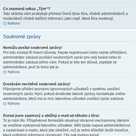
Co znamená odkaz „Tým“?
Tato stránka vám poskytuje přehled členů týmu fóra, včetně administrátorů a
moderátorů včetně dalších informací, jako např. která fóra moderují.
Nahoru
Soukromé zprávy
Nemůžu posílat soukromé zprávy!
Pro toto existují tři hlavní důvody. Nejste registrovaní nebo nejste přihlášení,
administrátor zakázal posílání soukromých zpráv pro celý board nebo to
administrátor zakázal přímo vám. Pokud je toto ten důvod, zeptejte se
administrátora, proč to tomu tak je.
Nahoru
Dostávám nechtěné soukromé zprávy!
Plánujeme přidání seznamu ignorovaných uživatelů v systému zasílání
soukromých zpráv. Nyní, pokud dostáváte takové zprávy, kontaktujte svého
administrátora, který má tu moc takovému uživateli zasílání zpráv zakázat.
Nahoru
Dostal jsem spamový a obtížný e-mail od někoho z fóra!
To je nám líto. Příspěvkové formuláře obsahují obranné mechanismy, kterými
se snažíme vystopovat takového uživatele. Měli byste napsat administrátorovi
a zaslat kopii e-mailu, který jste obdrželi, což je velmi důležité (kvůli hlavičce,
která potřebné informace obsahuje). Oni pak mohou konat.