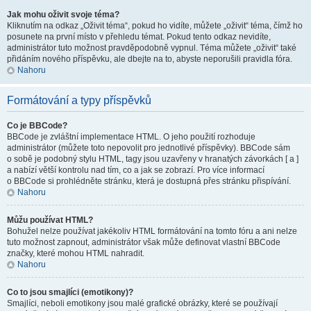
Jak mohu oživit svoje téma?
Kliknutím na odkaz „Oživit téma“, pokud ho vidíte, můžete „oživit“ téma, čímž ho
posunete na první místo v přehledu témat. Pokud tento odkaz nevidíte,
administrátor tuto možnost pravděpodobně vypnul. Téma můžete „oživit“ také
přidáním nového příspěvku, ale dbejte na to, abyste neporušili pravidla fóra.
Nahoru
Formátování a typy příspěvků
Co je BBCode?
BBCode je zvláštní implementace HTML. O jeho použití rozhoduje
administrátor (můžete toto nepovolit pro jednotlivé příspěvky). BBCode sám
o sobě je podobný stylu HTML, tagy jsou uzavřeny v hranatých závorkách [ a ]
a nabízí větší kontrolu nad tím, co a jak se zobrazí. Pro více informací
o BBCode si prohlédněte stránku, která je dostupná přes stránku přispívání.
Nahoru
Můžu používat HTML?
Bohužel nelze používat jakékoliv HTML formátování na tomto fóru a ani nelze
tuto možnost zapnout, administrátor však může definovat vlastní BBCode
značky, které mohou HTML nahradit.
Nahoru
Co to jsou smajlíci (emotikony)?
Smajlíci, neboli emotikony jsou malé grafické obrázky, které se používají