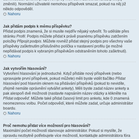
změnili). Normální uživatelé nemohou příspěvek smazat, pokud na něj již
někdo odpověděl.
Nahoru
Jak přidám podpis k mému příspěvku?
Přidat podpis znamená, že si musíte nejdřív nějaký vytvořit. To uděláte přes
stránku
Profil
. Podpis můžete přidat k právě psanému příspěvku zatržením
položky
Připojit podpis
. Můžete rovněž přidat stejný podpis pro všechny vaše
příspěvky zaškrtnutím příslušného políčka v nastavení profilu (je možné
nepřidávat podpis k vybraným příspěvkům odstraněním tohoto zaškrtnutí).
Nahoru
Jak vytvořím hlasování?
Vytvoření hlasování je jednoduché. Když přidáte nový příspěvek (nebo
upravujete první příspěvek, pokud můžete) měli byste vidět tlačítko
Přidat
hlasování
pod hlavním oknem na přidávání příspěvků (pokud to nevidíte,
zřejmě nemáte oprávnění vytvářet ankety). Měli byste zadat název ankety a
pak alespoň dvě možnosti (nastavte napsáním název otázky a klikněte na
Přidat odpověď
. Můžete také přidat časový limit pro anketu, kde 0 znamená
neomezenou volbu. Počet odpovědí, které můžete zadat, určuje administrátor
boardu.
Nahoru
Proč nemohu přidat více možností pro hlasování?
Maximální počet možností stanovuje administrátor. Pokud si myslíte, že
opravdu nezbytně potřebujete více možností, kontaktujte administrátora fóra