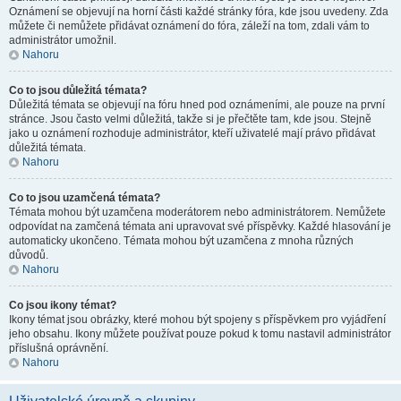
Oznámení se objevují na horní části každé stránky fóra, kde jsou uvedeny. Zda
můžete či nemůžete přidávat oznámení do fóra, záleží na tom, zdali vám to
administrátor umožnil.
Nahoru
Co to jsou důležitá témata?
Důležitá témata se objevují na fóru hned pod oznámeními, ale pouze na první
stránce. Jsou často velmi důležitá, takže si je přečtěte tam, kde jsou. Stejně
jako u oznámení rozhoduje administrátor, kteří uživatelé mají právo přidávat
důležitá témata.
Nahoru
Co to jsou uzamčená témata?
Témata mohou být uzamčena moderátorem nebo administrátorem. Nemůžete
odpovídat na zamčená témata ani upravovat své příspěvky. Každé hlasování je
automaticky ukončeno. Témata mohou být uzamčena z mnoha různých
důvodů.
Nahoru
Co jsou ikony témat?
Ikony témat jsou obrázky, které mohou být spojeny s příspěvkem pro vyjádření
jeho obsahu. Ikony můžete používat pouze pokud k tomu nastavil administrátor
příslušná oprávnění.
Nahoru