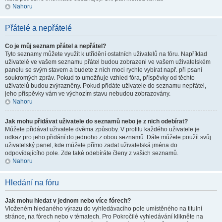
Nahoru
Přátelé a nepřátelé
Co je můj seznam přátel a nepřátel?
Tyto seznamy můžete využít k utřídění ostatních uživatelů na fóru. Například
uživatelé ve vašem seznamu přátel budou zobrazeni ve vašem uživatelském
panelu se svým stavem a budete z nich moci rychle vybírat např. při psaní
soukromých zpráv. Pokud to umožňuje vzhled fóra, příspěvky od těchto
uživatelů budou zvýrazněny. Pokud přidáte uživatele do seznamu nepřátel,
jeho příspěvky vám ve výchozím stavu nebudou zobrazovány.
Nahoru
Jak mohu přidávat uživatele do seznamů nebo je z nich odebírat?
Můžete přidávat uživatele dvěma způsoby. V profilu každého uživatele je
odkaz pro jeho přidání do jednoho z obou seznamů. Dále můžete použít svůj
uživatelský panel, kde můžete přímo zadat uživatelská jména do
odpovídajícího pole. Zde také odebíráte členy z vašich seznamů.
Nahoru
Hledání na fóru
Jak mohu hledat v jednom nebo více fórech?
Vloženém hledaného výrazu do vyhledávacího pole umístěného na titulní
stránce, na fórech nebo v tématech. Pro Pokročilé vyhledávání klikněte na