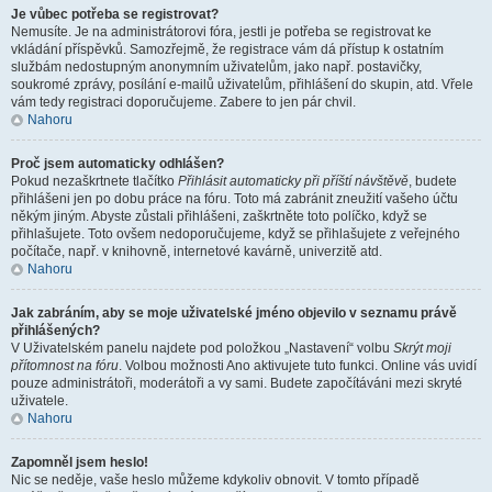
Je vůbec potřeba se registrovat?
Nemusíte. Je na administrátorovi fóra, jestli je potřeba se registrovat ke
vkládání příspěvků. Samozřejmě, že registrace vám dá přístup k ostatním
službám nedostupným anonymním uživatelům, jako např. postavičky,
soukromé zprávy, posílání e-mailů uživatelům, přihlášení do skupin, atd. Vřele
vám tedy registraci doporučujeme. Zabere to jen pár chvil.
Nahoru
Proč jsem automaticky odhlášen?
Pokud nezaškrtnete tlačítko
Přihlásit automaticky při příští návštěvě
, budete
přihlášeni jen po dobu práce na fóru. Toto má zabránit zneužití vašeho účtu
někým jiným. Abyste zůstali přihlášeni, zaškrtněte toto políčko, když se
přihlašujete. Toto ovšem nedoporučujeme, když se přihlašujete z veřejného
počítače, např. v knihovně, internetové kavárně, univerzitě atd.
Nahoru
Jak zabráním, aby se moje uživatelské jméno objevilo v seznamu právě
přihlášených?
V Uživatelském panelu najdete pod položkou „Nastavení“ volbu
Skrýt moji
přítomnost na fóru
. Volbou možnosti
Ano
aktivujete tuto funkci. Online vás uvidí
pouze administrátoři, moderátoři a vy sami. Budete započítáváni mezi skryté
uživatele.
Nahoru
Zapomněl jsem heslo!
Nic se neděje, vaše heslo můžeme kdykoliv obnovit. V tomto případě