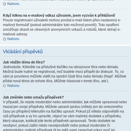
Nahoru
Když kliknu na e-mailový odkaz uživatele, jsem vyzván k přihlášení!
Pouze registrovaní uživatelé mohou posílat e-mail lidem přes nastavený e-
mailový formulář (pokud administrátor tuto možnost povolil). Toto opatření
umožňuje zbavit se otravných anonymních vzkazů a robotů, které sbírají e-
mailové adresy.
Nahoru
Vkládání příspěvků
Jak vložím téma do fóra?
Jednoduše. Klikněte na příslušné tlačítko na obrazovce fóra nebo tématu.
Možná bude nutné se registrovat, než budete moci přispět do diskuze. To, co
vám je povoleno můžete vidět na spodní části fóra nebo tématu (Např.
Můžete
přidat nová téma do tohoto fóra, Můžete hlasovat v tomto fóru, atd.
).
Nahoru
Jak změním nebo smažu příspěvek?
V případě, že nejste moderátor nebo administrátor, tak můžete upravovat nebo
mazat jen svoje příspěvky. Můžete upravit zprávu (někdy jen do omezeného
času po přispění) kliknutím na tlačítko
upravit
. Pokud již někdo odpověděl na
váš příspěvek a vy ho upravíte, objeví se vám malinký dodatek u příspěvku,
který ukazuje, kolikrát jste tento příspěvek upravovali. Tento dodatek se
neobjeví, pokud zatím nikdo neodpověděl nebo pokud moderátor či
administrátor změnili příspěvek (ti by měli sami zanechat vzkaz proč jej