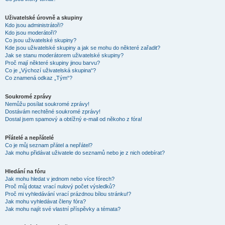
Uživatelské úrovně a skupiny
Kdo jsou administrátoři?
Kdo jsou moderátoři?
Co jsou uživatelské skupiny?
Kde jsou uživatelské skupiny a jak se mohu do některé zařadit?
Jak se stanu moderátorem uživatelské skupiny?
Proč mají některé skupiny jinou barvu?
Co je „Výchozí uživatelská skupina“?
Co znamená odkaz „Tým“?
Soukromé zprávy
Nemůžu posílat soukromé zprávy!
Dostávám nechtěné soukromé zprávy!
Dostal jsem spamový a obtížný e-mail od někoho z fóra!
Přátelé a nepřátelé
Co je můj seznam přátel a nepřátel?
Jak mohu přidávat uživatele do seznamů nebo je z nich odebírat?
Hledání na fóru
Jak mohu hledat v jednom nebo více fórech?
Proč můj dotaz vrací nulový počet výsledků?
Proč mi vyhledávání vrací prázdnou bílou stránku!?
Jak mohu vyhledávat členy fóra?
Jak mohu najít své vlastní příspěvky a témata?