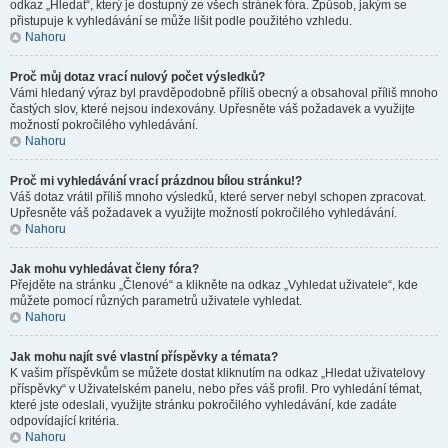
odkaz „Hledat“, který je dostupný ze všech stránek fóra. Způsob, jakým se
přistupuje k vyhledávání se může lišit podle použitého vzhledu.
Nahoru
Proč můj dotaz vrací nulový počet výsledků?
Vámi hledaný výraz byl pravděpodobně příliš obecný a obsahoval příliš mnoho
častých slov, které nejsou indexovány. Upřesněte váš požadavek a využijte
možností pokročilého vyhledávání.
Nahoru
Proč mi vyhledávání vrací prázdnou bílou stránku!?
Váš dotaz vrátil příliš mnoho výsledků, které server nebyl schopen zpracovat.
Upřesněte váš požadavek a využijte možností pokročilého vyhledávání.
Nahoru
Jak mohu vyhledávat členy fóra?
Přejděte na stránku „Členové“ a klikněte na odkaz „Vyhledat uživatele“, kde
můžete pomocí různých parametrů uživatele vyhledat.
Nahoru
Jak mohu najít své vlastní příspěvky a témata?
K vašim příspěvkům se můžete dostat kliknutím na odkaz „Hledat uživatelovy
příspěvky“ v Uživatelském panelu, nebo přes váš profil. Pro vyhledání témat,
které jste odeslali, využijte stránku pokročilého vyhledávání, kde zadáte
odpovídající kritéria.
Nahoru