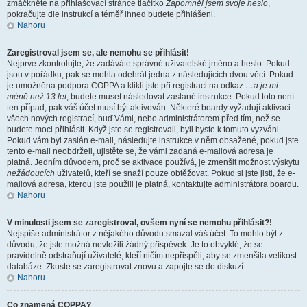
zmáčkněte na přihlašovací stránce tlačítko
Zapomněl jsem svoje heslo
,
pokračujte dle instrukcí a téměř ihned budete přihlášeni.
Nahoru
Zaregistroval jsem se, ale nemohu se přihlásit!
Nejprve zkontrolujte, že zadáváte správné uživatelské jméno a heslo. Pokud
jsou v pořádku, pak se mohla odehrát jedna z následujících dvou věcí. Pokud
je umožněna podpora COPPA a klikli jste při registraci na odkaz
…a je mi
méně než 13 let
, budete muset následovat zaslané instrukce. Pokud toto není
ten případ, pak váš účet musí být aktivován. Některé boardy vyžadují aktivaci
všech nových registrací, buď Vámi, nebo administrátorem před tím, než se
budete moci přihlásit. Když jste se registrovali, byli byste k tomuto vyzváni.
Pokud vám byl zaslán e-mail, následujte instrukce v něm obsažené, pokud jste
tento e-mail neobdrželi, ujistěte se, že vámi zadaná e-mailová adresa je
platná. Jedním důvodem, proč se aktivace používá, je zmenšit možnost výskytu
nežádoucích
uživatelů, kteří se snaží pouze obtěžovat. Pokud si jste jisti, že e-
mailová adresa, kterou jste použili je platná, kontaktujte administrátora boardu.
Nahoru
V minulosti jsem se zaregistroval, ovšem nyní se nemohu přihlásit?!
Nejspíše administrátor z nějakého důvodu smazal váš účet. To mohlo být z
důvodu, že jste možná nevložili žádný příspěvek. Je to obvyklé, že se
pravidelně odstraňují uživatelé, kteří ničím nepřispěli, aby se zmenšila velikost
databáze. Zkuste se zaregistrovat znovu a zapojte se do diskuzí.
Nahoru
Co znamená COPPA?