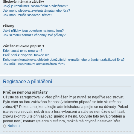
Sledování témat a záložky
Jaký je rozdíl mezi sledováním a záložkami?
Jak mohu sledovat zvolená témata nebo fóra?
Jak mohu zrušit sledování témat?
Přílohy
Jaké přílohy jsou povolené na tomto fóru?
Jak si mohu zobrazit všechny své přílohy?
Záležitosti okolo phpBB 3
Kdo napsal tento program?
Proč není k dispozici funkce X?
Koho mám kontaktovat ohledně obtěžujících e-mailů nebo právních záležitostí fóra?
Jak můžu kontaktovat administrátora fóra?
Registrace a přihlášení
Proč se nemohu přihlásit?
Už jste se zaregistrovali? Před přihlášením je nutné se nejdříve registrovat.
Byla vám na fóru zakázána činnost (v takovém případě se tato skutečnost
zobrazí)? Pokud ano, kontaktujte administrátora a ptejte se na důvody. Pokud
jste se registrovali, nebyli jste z fóra vyloučeni a stále se nemůžete přihlásit,
znovu zkontrolujte přihlašovací jméno a heslo. Obvykle toto bývá problém a
pokud není, kontaktujte administrátora, možná má chybné nastavení fóra.
Nahoru