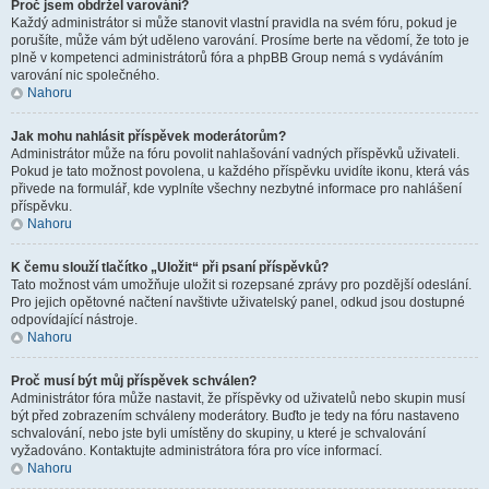
Proč jsem obdržel varování?
Každý administrátor si může stanovit vlastní pravidla na svém fóru, pokud je
porušíte, může vám být uděleno varování. Prosíme berte na vědomí, že toto je
plně v kompetenci administrátorů fóra a phpBB Group nemá s vydáváním
varování nic společného.
Nahoru
Jak mohu nahlásit příspěvek moderátorům?
Administrátor může na fóru povolit nahlašování vadných příspěvků uživateli.
Pokud je tato možnost povolena, u každého příspěvku uvidíte ikonu, která vás
přivede na formulář, kde vyplníte všechny nezbytné informace pro nahlášení
příspěvku.
Nahoru
K čemu slouží tlačítko „Uložit“ při psaní příspěvků?
Tato možnost vám umožňuje uložit si rozepsané zprávy pro pozdější odeslání.
Pro jejich opětovné načtení navštivte uživatelský panel, odkud jsou dostupné
odpovídající nástroje.
Nahoru
Proč musí být můj příspěvek schválen?
Administrátor fóra může nastavit, že příspěvky od uživatelů nebo skupin musí
být před zobrazením schváleny moderátory. Buďto je tedy na fóru nastaveno
schvalování, nebo jste byli umístěny do skupiny, u které je schvalování
vyžadováno. Kontaktujte administrátora fóra pro více informací.
Nahoru