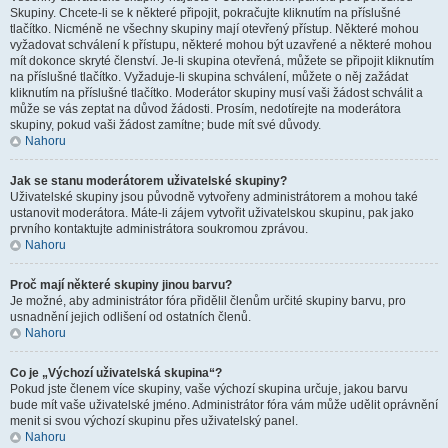
Skupiny. Chcete-li se k některé připojit, pokračujte kliknutím na příslušné
tlačítko. Nicméně ne všechny skupiny mají otevřený přístup. Některé mohou
vyžadovat schválení k přístupu, některé mohou být uzavřené a některé mohou
mít dokonce skryté členství. Je-li skupina otevřená, můžete se připojit kliknutím
na příslušné tlačítko. Vyžaduje-li skupina schválení, můžete o něj zažádat
kliknutím na příslušné tlačítko. Moderátor skupiny musí vaši žádost schválit a
může se vás zeptat na důvod žádosti. Prosím, nedotírejte na moderátora
skupiny, pokud vaši žádost zamítne; bude mít své důvody.
Nahoru
Jak se stanu moderátorem uživatelské skupiny?
Uživatelské skupiny jsou původně vytvořeny administrátorem a mohou také
ustanovit moderátora. Máte-li zájem vytvořit uživatelskou skupinu, pak jako
prvního kontaktujte administrátora soukromou zprávou.
Nahoru
Proč mají některé skupiny jinou barvu?
Je možné, aby administrátor fóra přidělil členům určité skupiny barvu, pro
usnadnění jejich odlišení od ostatních členů.
Nahoru
Co je „Výchozí uživatelská skupina“?
Pokud jste členem více skupiny, vaše výchozí skupina určuje, jakou barvu
bude mít vaše uživatelské jméno. Administrátor fóra vám může udělit oprávnění
menit si svou výchozí skupinu přes uživatelský panel.
Nahoru