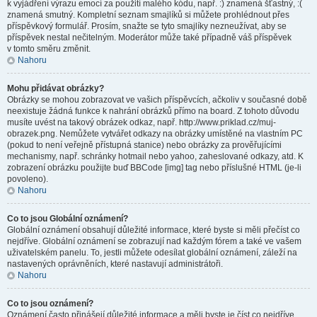
k vyjádření výrazu emocí za použití malého kódu, např. :) znamená šťastný, :(
znamená smutný. Kompletní seznam smajlíků si můžete prohlédnout přes
příspěvkový formulář. Prosím, snažte se tyto smajlíky nezneužívat, aby se
příspěvek nestal nečitelným. Moderátor může také případně váš příspěvek
v tomto směru změnit.
Nahoru
Mohu přidávat obrázky?
Obrázky se mohou zobrazovat ve vašich příspěvcích, ačkoliv v současné době
neexistuje žádná funkce k nahrání obrázků přímo na board. Z tohoto důvodu
musíte uvést na takový obrázek odkaz, např. http://www.priklad.cz/muj-
obrazek.png. Nemůžete vytvářet odkazy na obrázky umístěné na vlastním PC
(pokud to není veřejně přístupná stanice) nebo obrázky za prověřujícími
mechanismy, např. schránky hotmail nebo yahoo, zaheslované odkazy, atd. K
zobrazení obrázku použijte buď BBCode [img] tag nebo příslušné HTML (je-li
povoleno).
Nahoru
Co to jsou Globální oznámení?
Globální oznámení obsahují důležité informace, které byste si měli přečíst co
nejdříve. Globální oznámení se zobrazují nad každým fórem a také ve vašem
uživatelském panelu. To, jestli můžete odesílat globální oznámení, záleží na
nastavených oprávněních, které nastavují administrátoři.
Nahoru
Co to jsou oznámení?
Oznámení často přinášejí důležité informace a měli byste je číst co nejdříve.