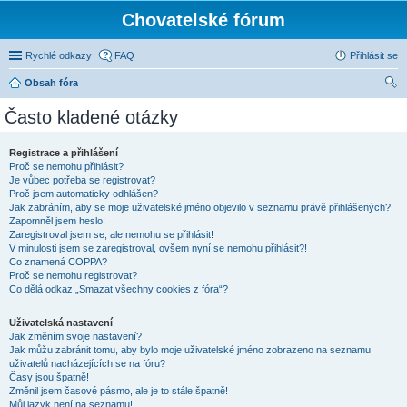
Chovatelské fórum
Rychlé odkazy
FAQ
Přihlásit se
Obsah fóra
led
Často kladené otázky
at
Registrace a přihlášení
Proč se nemohu přihlásit?
Je vůbec potřeba se registrovat?
Proč jsem automaticky odhlášen?
Jak zabráním, aby se moje uživatelské jméno objevilo v seznamu právě přihlášených?
Zapomněl jsem heslo!
Zaregistroval jsem se, ale nemohu se přihlásit!
V minulosti jsem se zaregistroval, ovšem nyní se nemohu přihlásit?!
Co znamená COPPA?
Proč se nemohu registrovat?
Co dělá odkaz „Smazat všechny cookies z fóra“?
Uživatelská nastavení
Jak změním svoje nastavení?
Jak můžu zabránit tomu, aby bylo moje uživatelské jméno zobrazeno na seznamu
uživatelů nacházejících se na fóru?
Časy jsou špatně!
Změnil jsem časové pásmo, ale je to stále špatně!
Můj jazyk není na seznamu!