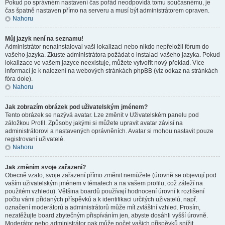
Pokud po správném nastavení čas pořád neodpovídá tomu současnému, je
čas špatně nastaven přímo na serveru a musí být administrátorem opraven.
Nahoru
Můj jazyk není na seznamu!
Administrátor nenainstaloval vaši lokalizaci nebo nikdo nepřeložil fórum do
vašeho jazyka. Zkuste administrátora požádat o instalaci vašeho jazyka. Pokud
lokalizace ve vašem jazyce neexistuje, můžete vytvořit nový překlad. Více
informací je k nalezení na webových stránkách phpBB (viz odkaz na stránkách
fóra dole).
Nahoru
Jak zobrazím obrázek pod uživatelským jménem?
Tento obrázek se nazývá avatar. Lze změnit v Uživatelském panelu pod
záložkou Profil. Způsoby jakými si můžete upravit avatar závisí na
administrátorovi a nastavených oprávněních. Avatar si mohou nastavit pouze
registrovaní uživatelé.
Nahoru
Jak změním svoje zařazení?
Obecně vzato, svoje zařazení přímo změnit nemůžete (úrovně se objevují pod
vaším uživatelským jménem v tématech a na vašem profilu, což záleží na
použitém vzhledu). Většina boardů používají hodnocení úrovní k rozlišení
počtu vámi přidaných příspěvků a k identifikaci určitých uživatelů, např.
označení moderátorů a administrátorů může mít zvláštní vzhled. Prosím,
nezatěžujte board zbytečným přispíváním jen, abyste dosáhli vyšší úrovně.
Moderátor nebo administrátor pak může počet vašich příspěvků snížit.