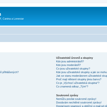
m
F, Canina a Lonestar
Uživatelské úrovně a skupiny
Kdo jsou administrátoři?
Kdo jsou moderátoři?
Co jsou uživatelské skupiny?
vě přihlášených?
Kde jsou uživatelské skupiny a jak se mohu
Jak se stanu moderátorem uživatelské sku
Proč mají některé skupiny jinou barvu?
Co je „Výchozí uživatelská skupina“?
Co znamená odkaz „Tým“?
Soukromé zprávy
Nemůžu posílat soukromé zprávy!
Dostávám nechtěné soukromé zprávy!
Dostal jsem spamový a obtížný e-mail od ně