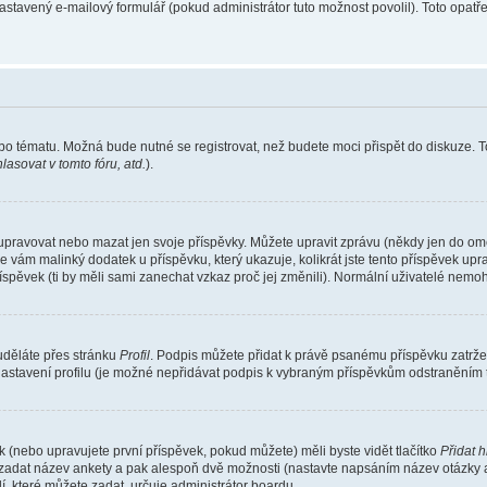
nastavený e-mailový formulář (pokud administrátor tuto možnost povolil). Toto opa
bo tématu. Možná bude nutné se registrovat, než budete moci přispět do diskuze. T
asovat v tomto fóru, atd.
).
 upravovat nebo mazat jen svoje příspěvky. Můžete upravit zprávu (někdy jen do om
e vám malinký dodatek u příspěvku, který ukazuje, kolikrát jste tento příspěvek up
spěvek (ti by měli sami zanechat vzkaz proč jej změnili). Normální uživatelé nem
 uděláte přes stránku
Profil
. Podpis můžete přidat k právě psanému příspěvku zatrž
nastavení profilu (je možné nepřidávat podpis k vybraným příspěvkům odstraněním t
 (nebo upravujete první příspěvek, pokud můžete) měli byste vidět tlačítko
Přidat 
e zadat název ankety a pak alespoň dvě možnosti (nastavte napsáním název otázky 
které můžete zadat, určuje administrátor boardu.