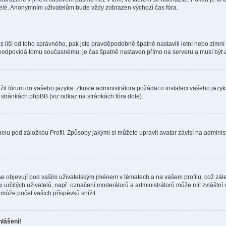
telé. Anonymním uživatelům bude vždy zobrazen výchozí čas fóra.
 čas liší od toho správného, pak jste pravděpodobně špatně nastavili letní nebo zi
odpovídá tomu současnému, je čas špatně nastaven přímo na serveru a musí být 
ožil fórum do vašeho jazyka. Zkuste administrátora požádat o instalaci vašeho jaz
h stránkách phpBB (viz odkaz na stránkách fóra dole).
lu pod záložkou Profil. Způsoby jakými si můžete upravit avatar závisí na adminis
e objevují pod vaším uživatelským jménem v tématech a na vašem profilu, což zál
aci určitých uživatelů, např. označení moderátorů a administrátorů může mít zvláštn
může počet vašich příspěvků snížit.
hlášení!