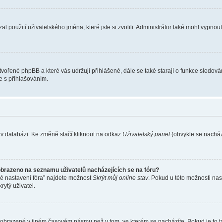
l použití uživatelského jména, které jste si zvolili. Administrátor také mohl vypnou
ytvořené phpBB a které vás udržují přihlášené, dále se také starají o funkce sledov
e s přihlašováním.
 v databázi. Ke změně stačí kliknout na odkaz
Uživatelský panel
(obvykle se nachází
obrazeno na seznamu uživatelů nacházejících se na fóru?
né nastavení fóra” najdete možnost
Skrýt můj online stav
. Pokud u této možnosti nas
rytý uživatel.
 zobrazené v jiném časovém pásmu než v tom, ve kterém se nacházíte. Pokud je to t