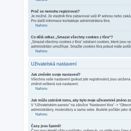
Proč se nemohu registrovat?
Je možné, že vlastník fóra zabanoval vaši IP adresu nebo zakáza
Pro další informace kontaktuje administrátora fóra.
Nahoru
Co dělá odkaz „Smazat všechny cookies z fóra“?
„Smazat všechny cookies z fóra“ odstraní cookies, které jsou v
administrátor umožňuje. Smažte cookies fóra pokud máte potíž
Nahoru
Uživatelská nastavení
Jak změním svoje nastavení?
Všechna vaše nastavení (pokud jste registrováni) jsou uložena
změnit veškerá svá nastavení.
Nahoru
Jak můžu zabránit tomu, aby bylo moje uživatelské jméno z
V “Uživatelském panelu” na záložce “Nastavení fóra” -> “Obec
administrátory, moderátory a sama sebe. Budete počítán jako sk
Nahoru
Časy jsou špatně!
Časy jsou téměř vždy v pořádku, ovšem to, co vidíte jsou časy