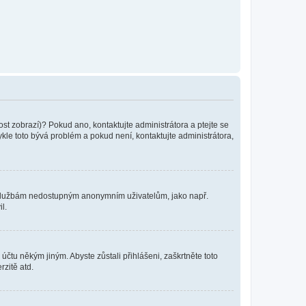
ost zobrazí)? Pokud ano, kontaktujte administrátora a ptejte se
vykle toto bývá problém a pokud není, kontaktujte administrátora,
ním službám nedostupným anonymním uživatelům, jako např.
l.
účtu někým jiným. Abyste zůstali přihlášeni, zaškrtněte toto
rzitě atd.