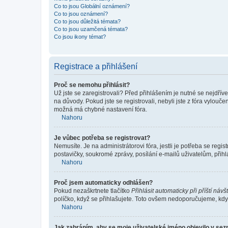
Co to jsou Globální oznámení?
Co to jsou oznámení?
Co to jsou důležitá témata?
Co to jsou uzamčená témata?
Co jsou ikony témat?
Registrace a přihlášení
Proč se nemohu přihlásit?
Už jste se zaregistrovali? Před přihlášením je nutné se nejdřív
na důvody. Pokud jste se registrovali, nebyli jste z fóra vylouč
možná má chybné nastavení fóra.
Nahoru
Je vůbec potřeba se registrovat?
Nemusíte. Je na administrátorovi fóra, jestli je potřeba se re
postavičky, soukromé zprávy, posílání e-mailů uživatelům, přihl
Nahoru
Proč jsem automaticky odhlášen?
Pokud nezaškrtnete tlačítko
Přihlásit automaticky při příští návš
políčko, když se přihlašujete. Toto ovšem nedoporučujeme, když 
Nahoru
Jak zabráním, aby se moje uživatelské jméno objevilo v se