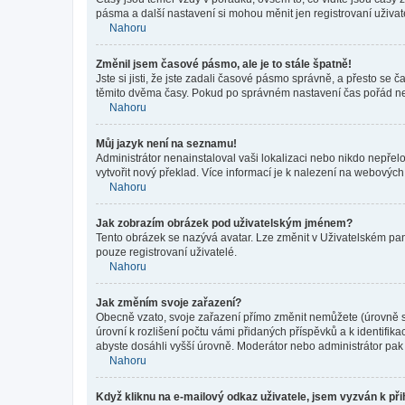
pásma a další nastavení si mohou měnit jen registrovaní uživa
Nahoru
Změnil jsem časové pásmo, ale je to stále špatně!
Jste si jisti, že jste zadali časové pásmo správně, a přesto se
těmito dvěma časy. Pokud po správném nastavení čas pořád ne
Nahoru
Můj jazyk není na seznamu!
Administrátor nenainstaloval vaši lokalizaci nebo nikdo nepřel
vytvořit nový překlad. Více informací je k nalezení na webovýc
Nahoru
Jak zobrazím obrázek pod uživatelským jménem?
Tento obrázek se nazývá avatar. Lze změnit v Uživatelském pane
pouze registrovaní uživatelé.
Nahoru
Jak změním svoje zařazení?
Obecně vzato, svoje zařazení přímo změnit nemůžete (úrovně s
úrovní k rozlišení počtu vámi přidaných příspěvků a k identifik
abyste dosáhli vyšší úrovně. Moderátor nebo administrátor pak 
Nahoru
Když kliknu na e-mailový odkaz uživatele, jsem vyzván k při