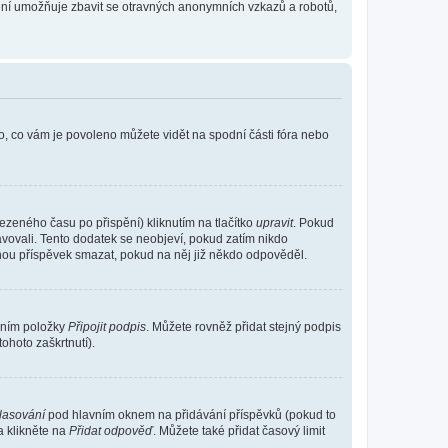
tření umožňuje zbavit se otravných anonymních vzkazů a robotů,
o, co vám je povoleno můžete vidět na spodní části fóra nebo
ezeného času po přispění) kliknutím na tlačítko
upravit
. Pokud
ravovali. Tento dodatek se neobjeví, pokud zatím nikdo
ohou příspěvek smazat, pokud na něj již někdo odpověděl.
ením položky
Připojit podpis
. Můžete rovněž přidat stejný podpis
ohoto zaškrtnutí).
hlasování
pod hlavním oknem na přidávání příspěvků (pokud to
a klikněte na
Přidat odpověď
. Můžete také přidat časový limit