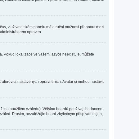
mní čas, v uživatelském panelu máte ruční možnost přepnout mezi
administrátorem opraven.
yka. Pokud lokalizace ve vašem jazyce neexistuje, můžete
trátorovi a nastavených oprávněních. Avatar si mohou nastavit
eží na použitém vzhledu). Většina boardů používají hodnocení
í vzhled. Prosím, nezatěžujte board zbytečným přispíváním jen,