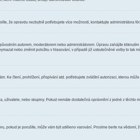
íte, že opravdu nezbytně potřebujete více možností, kontaktujte administrátora fór
 původním autorem, moderátorem nebo administrátorem. Úpravu zahájíte kliknutím n
ymazat nebo změnit položku v hlasování, v případě již uskutečněné volby to tak mů
 Ke čtení, prohlížení, přispívání atd. potřebujete zvláštní autorizaci, kterou může 
óra, uživatele, nebo skupiny. Pokud nemáte dostatečná oprávnění z jedné z těchto mo
fóru, pokud je porušíte, může vám být uděleno varování. Prosíme berte na vědomí, 