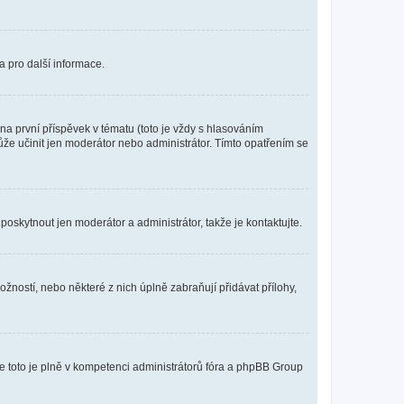
a pro další informace.
a první příspěvek v tématu (toto je vždy s hlasováním
že učinit jen moderátor nebo administrátor. Tímto opatřením se
poskytnout jen moderátor a administrátor, takže je kontaktujte.
žností, nebo některé z nich úplně zabraňují přidávat přílohy,
že toto je plně v kompetenci administrátorů fóra a phpBB Group