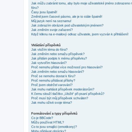
Jak můžu zabránit tomu, aby bylo moje uživatelské jméno zobrazeno 
fóru?
Časy jsou špatně!
Změnil jsem časové pásmo, ale je to stále špatně!
Můj jazyk není na seznamu!
Jak zobrazím obrázek pod uživatelským jménem?
Jak změním svoje zařazení?
Když kliknu na e-mailový odkaz uživatele, jsem vyzván k přihlášení!
Vkládání příspěvků
Jak vložím téma do fóra?
Jak změním nebo smažu příspěvek?
Jak přidám podpis k mému příspěvku?
Jak vytvořím hlasování?
Proč nemohu přidat více možností pro hlasování?
Jak změním nebo smažu hlasování?
Proč se nemohu dostat k fóru?
Proč nemohu přidávat přílohy?
Proč jsem obdržel varování?
Jak mohu nahlásit příspěvek moderátorům?
K čemu slouží tlačítko „Uložit“ při psaní příspěvků?
Proč musí být můj příspěvek schválen?
Jak mohu oživit svoje téma?
Formátování a typy příspěvků
Co je BBCode?
Můžu používat HTML?
Co to jsou smajlíci (emotikony)?
Mohu přidávat obrázky?