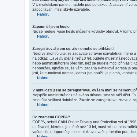
V Uživatelském panelu najdete pod položkou „Nastavení“ vol
započítáváni mezi skryté uživatele.
Nahoru
Zapomněl jsem heslo!
Nic se neděje, vaše heslo můžeme kdykoliv obnovit. V tomto př
Nahoru
Zaregistroval jsem se, ale nemohu se přihlásit!
Nejprve zkontrolujte, že zadáváte správné uživatelské jméno a 
na odkaz
…a je mi méně než 13 let
, budete muset následovat z
nebo administrátorem před tím, než se budete moci přihlásit. Kd
neobdrželi, ujistěte se, že vámi zadaná e-mailová adresa je p
jisti, že e-mailová adresa, kterou jste použili je platná, kontakt
Nahoru
V minulosti jsem se zaregistroval, ovšem nyní se nemohu při
Nejspíše administrátor z nějakého důvodu smazal váš účet. To mo
zmenšila velikost databáze. Zkuste se zaregistrovat znovu a zap
Nahoru
Co znamená COPPA?
COPPA, neboli Child Online Privacy and Protection Act of 1998 
o uživateli, kterému je méně než 13 let, musí mít souhlas rodičů 
vašem fóru, doporučujeme kontaktovat vaše právního poradce
Nahoru