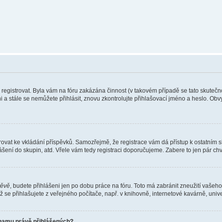
e registrovat. Byla vám na fóru zakázána činnost (v takovém případě se tato skutečn
eni a stále se nemůžete přihlásit, znovu zkontrolujte přihlašovací jméno a heslo. Ob
gistrovat ke vkládání příspěvků. Samozřejmě, že registrace vám dá přístup k ostat
ášení do skupin, atd. Vřele vám tedy registraci doporučujeme. Zabere to jen pár chvi
těvě
, budete přihlášeni jen po dobu práce na fóru. Toto má zabránit zneužití vašeho 
se přihlašujete z veřejného počítače, např. v knihovně, internetové kavárně, unive
znamu právě přihlášených?