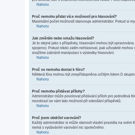
Nahoru
Proč nemohu přidat více možností pro hlasování?
Maximální počet možností stanovuje administrátor. Pokud si mysl
Nahoru
Jak změním nebo smažu hlasování?
Je to stejné jako s příspěvky, hlasování mohou být upravována
spojeno). Pokud nikdo zatím nehlasoval, pak uživatelé mohou v
snažíme zabránit manipulaci s výsledky hlasování.
Nahoru
Proč se nemohu dostat k fóru?
Některá fóra mohou být znepřístupněna určitým lidem či skupinám.
Nahoru
Proč nemohu přidávat přílohy?
Administrátor může povolovat přidávání příloh pro jednotlivá f
nezobrazí se vám tato možnost při odesílání příspěvků.
Nahoru
Proč jsem obdržel varování?
Každý administrátor si může stanovit vlastní pravidla na svém 
nemá s vydáváním varování nic společného.
Nahoru