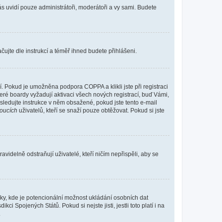
vás uvidí pouze administrátoři, moderátoři a vy sami. Budete
ačujte dle instrukcí a téměř ihned budete přihlášeni.
. Pokud je umožněna podpora COPPA a klikli jste při registraci
eré boardy vyžadují aktivaci všech nových registrací, buď Vámi,
ásledujte instrukce v něm obsažené, pokud jste tento e-mail
oucích
uživatelů, kteří se snaží pouze obtěžovat. Pokud si jste
videlně odstraňují uživatelé, kteří ničím nepřispěli, aby se
nky, kde je potencionální možnost ukládání osobních dat
i Spojených Států. Pokud si nejste jisti, jestli toto platí i na
.