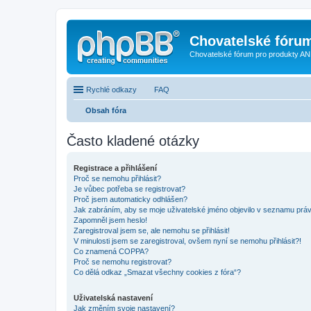
Chovatelské fóru
Chovatelské fórum pro produkty AN
Rychlé odkazy
FAQ
Obsah fóra
Často kladené otázky
Registrace a přihlášení
Proč se nemohu přihlásit?
Je vůbec potřeba se registrovat?
Proč jsem automaticky odhlášen?
Jak zabráním, aby se moje uživatelské jméno objevilo v seznamu prá
Zapomněl jsem heslo!
Zaregistroval jsem se, ale nemohu se přihlásit!
V minulosti jsem se zaregistroval, ovšem nyní se nemohu přihlásit?!
Co znamená COPPA?
Proč se nemohu registrovat?
Co dělá odkaz „Smazat všechny cookies z fóra“?
Uživatelská nastavení
Jak změním svoje nastavení?