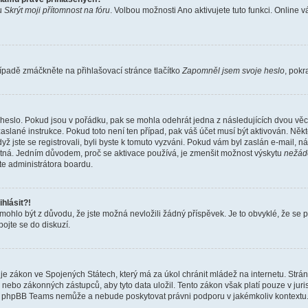
bu
Skrýt moji přítomnost na fóru
. Volbou možnosti
Ano
aktivujete tuto funkci. Online 
ípadě zmáčkněte na přihlašovací stránce tlačítko
Zapomněl jsem svoje heslo
, pokr
heslo. Pokud jsou v pořádku, pak se mohla odehrát jedna z následujících dvou věcí
aslané instrukce. Pokud toto není ten případ, pak váš účet musí být aktivován. Někt
yž jste se registrovali, byli byste k tomuto vyzváni. Pokud vám byl zaslán e-mail, n
latná. Jedním důvodem, proč se aktivace používá, je zmenšit možnost výskytu
nežád
ujte administrátora boardu.
hlásit?!
hlo být z důvodu, že jste možná nevložili žádný příspěvek. Je to obvyklé, že se pra
ojte se do diskuzí.
je zákon ve Spojených Státech, který má za úkol chránit mládež na internetu. Strá
nebo zákonných zástupců, aby tyto data uložil. Tento zákon však platí pouze v jurisdikc
, phpBB Teams nemůže a nebude poskytovat právni podporu v jakémkoliv kontextu