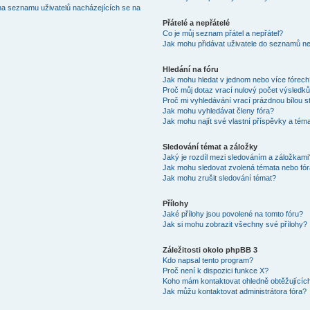
na seznamu uživatelů nacházejících se na
Přátelé a nepřátelé
Co je můj seznam přátel a nepřátel?
Jak mohu přidávat uživatele do seznamů neb
Hledání na fóru
Jak mohu hledat v jednom nebo více fórec
Proč můj dotaz vrací nulový počet výsledk
Proč mi vyhledávání vrací prázdnou bílou s
Jak mohu vyhledávat členy fóra?
Jak mohu najít své vlastní příspěvky a tém
Sledování témat a záložky
Jaký je rozdíl mezi sledováním a záložkami
Jak mohu sledovat zvolená témata nebo fó
Jak mohu zrušit sledování témat?
Přílohy
Jaké přílohy jsou povolené na tomto fóru?
Jak si mohu zobrazit všechny své přílohy?
Záležitosti okolo phpBB 3
Kdo napsal tento program?
Proč není k dispozici funkce X?
Koho mám kontaktovat ohledně obtěžujících 
Jak můžu kontaktovat administrátora fóra?