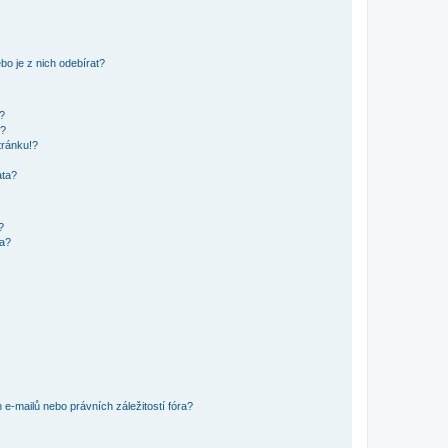
o je z nich odebírat?
h?
ů?
tránku!?
ata?
?
ra?
e-mailů nebo právních záležitostí fóra?