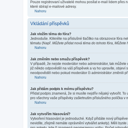
Pouze registrovaní uživatelé mohou posílat e-mail lidem přes 
které sbírají e-mailové adresy.
Nahoru
Vkládání příspěvků
Jak vložím téma do fóra?
Jednoduše. Klikněte na příslušné tlačítko na obrazovce fóra ne
tématu (Např.
Můžete přidat nová téma do tohoto fóra, Můžete hl
Nahoru
Jak změním nebo smažu příspěvek?
V případě, že nejste moderátor nebo administrátor, tak můžete
již někdo odpověděl na váš příspěvek a vy ho upravíte, objeví s
neodpověděl nebo pokud moderátor či administrátor změnili pří
Nahoru
Jak přidám podpis k mému příspěvku?
Přidat podpis znamená, že si musíte nejdřív nějaký vytvořit. To
pro všechny vaše příspěvky zaškrtnutím příslušného políčka v 
Nahoru
Jak vytvořím hlasování?
Vytvoření hlasování je jednoduché. Když přidáte nový příspěvek
nevidíte, zřejmě nemáte oprávnění vytvářet ankety). Měli byst
pro anketu, kde 0 znamená neomezenou volbu. Počet odpovědí, 