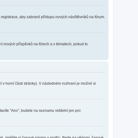
t registrace, aby zabranil přístupu nových návštěvníků na fórum.
ání nových příspěvků na fórech a v tématech, pokud to
 v horní části stránky). V následném rozhraní je možné si
tavíte “Ano”, budete na seznamu viditelní jen pro
ak, změňte si časové pásmo v profilu. Berte na vědomí, časové