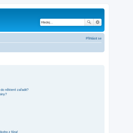
Přihlásit se
 do některé zařadit?
piny?
koho z fóra!