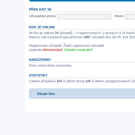
PŘIHLÁSIT SE
Uživatelské jméno:
Heslo:
KDO JE ONLINE
Ve fóru je celkem
24
uživatelů :: 0 registrovaných, 0 skrytých a 24 host
Nejvíce zde současně bylo přítomno
1887
uživatelů dne úte 05. kvě 202
Registrovaní uživatelé: Žádní registrovaní uživatelé
Legenda:
Administrátoři
,
Globální moderátoři
NAROZENINY
Dnes nemá nikdo narozeniny
STATISTIKY
Celkem příspěvků
254
•Celkem témat
106
•Celkem zaregistrovaných už
Obsah fóra