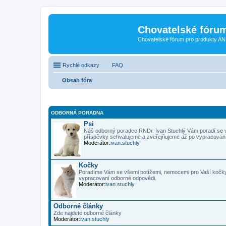
Chovatelské fóru
Chovatelské fórum pro produkty AN
Rychlé odkazy
FAQ
Obsah fóra
ODBORNÁ PORADNA
Psi
Náš odborný poradce RNDr. Ivan Stuchlý Vám poradí se 
příspěvky schvalujeme a zveřejňujeme až po vypracovan
Moderátor:
ivan.stuchly
Kočky
Poradíme Vám se všemi potížemi, nemocemi pro Vaší kočky
vypracovaní odborné odpovědi.
Moderátor:
ivan.stuchly
Odborné články
Zde najdete odborné články
Moderátor:
ivan.stuchly