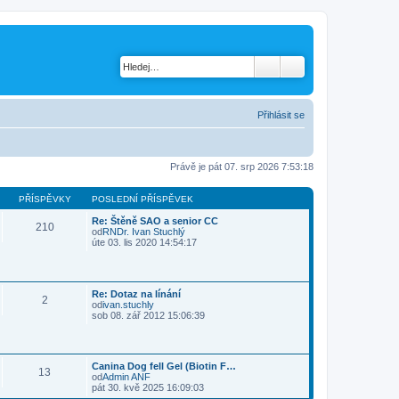
Přihlásit se
Právě je pát 07. srp 2026 7:53:18
PŘÍSPĚVKY
POSLEDNÍ PŘÍSPĚVEK
Re: Štěně SAO a senior CC
210
od
RNDr. Ivan Stuchlý
Z
úte 03. lis 2020 14:54:17
o
b
r
a
Re: Dotaz na línání
z
2
od
ivan.stuchly
i
Z
sob 08. zář 2012 15:06:39
t
o
p
b
o
r
s
a
l
Canina Dog fell Gel (Biotin F…
z
e
13
od
Admin ANF
i
d
Z
pát 30. kvě 2025 16:09:03
t
n
o