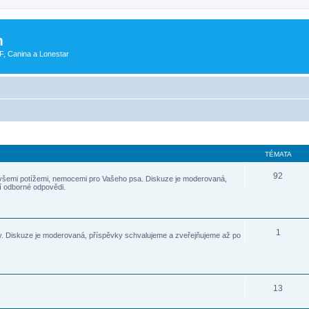
m
F, Canina a Lonestar
TÉMATA
92
všemi potížemi, nemocemi pro Vašeho psa. Diskuze je moderovaná,
í odborné odpovědi.
1
. Diskuze je moderovaná, příspěvky schvalujeme a zveřejňujeme až po
13