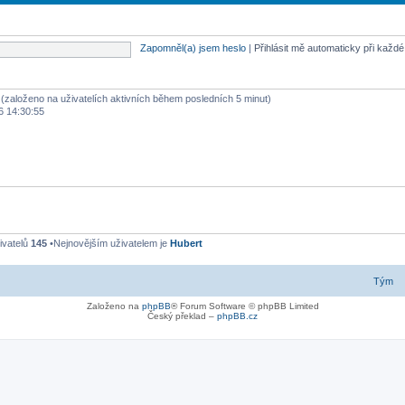
Zapomněl(a) jsem heslo
|
Přihlásit mě automaticky při každ
ů (založeno na uživatelích aktivních během posledních 5 minut)
6 14:30:55
ivatelů
145
•Nejnovějším uživatelem je
Hubert
Tým
Založeno na
phpBB
® Forum Software © phpBB Limited
Český překlad –
phpBB.cz