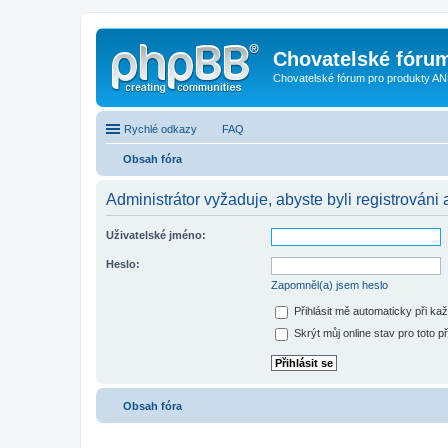
Chovatelské fóru
Chovatelské fórum pro produkty AN
Rychlé odkazy
FAQ
Obsah fóra
Administrátor vyžaduje, abyste byli registrováni 
Uživatelské jméno:
Heslo:
Zapomněl(a) jsem heslo
Přihlásit mě automaticky při ka
Skrýt můj online stav pro toto př
Obsah fóra