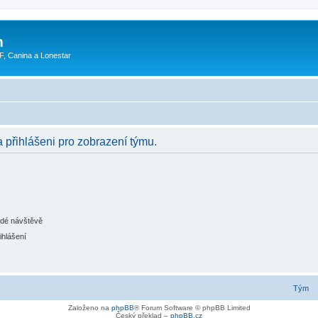
m
F, Canina a Lonestar
a přihlášeni pro zobrazení týmu.
ždé návštěvě
ihlášení
Tým
Založeno na
phpBB
® Forum Software © phpBB Limited
Český překlad –
phpBB.cz