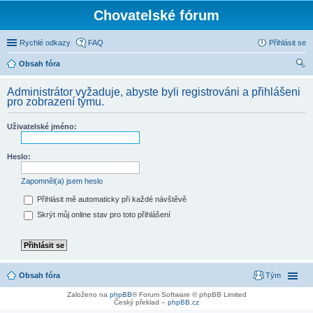
Chovatelské fórum
Rychlé odkazy
FAQ
Přihlásit se
Obsah fóra
led
Administrátor vyžaduje, abyste byli registrováni a přihlášeni
at
pro zobrazení týmu.
Uživatelské jméno:
Heslo:
Zapomněl(a) jsem heslo
Přihlásit mě automaticky při každé návštěvě
Skrýt můj online stav pro toto přihlášení
Obsah fóra
Tým
Založeno na
phpBB
® Forum Software © phpBB Limited
Český překlad –
phpBB.cz