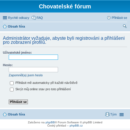
Chovatelské fórum
Rychlé odkazy
FAQ
Přihlásit se
Obsah fóra
led
Administrátor vyžaduje, abyste byli registrováni a přihlášeni
at
pro zobrazení profilů.
Uživatelské jméno:
Heslo:
Zapomněl(a) jsem heslo
Přihlásit mě automaticky při každé návštěvě
Skrýt můj online stav pro toto přihlášení
Obsah fóra
Tým
Založeno na
phpBB
® Forum Software © phpBB Limited
Český překlad –
phpBB.cz