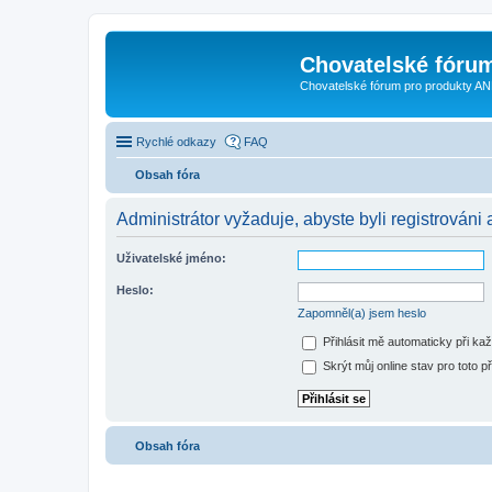
Chovatelské fóru
Chovatelské fórum pro produkty AN
Rychlé odkazy
FAQ
Obsah fóra
Administrátor vyžaduje, abyste byli registrováni a
Uživatelské jméno:
Heslo:
Zapomněl(a) jsem heslo
Přihlásit mě automaticky při ka
Skrýt můj online stav pro toto př
Obsah fóra