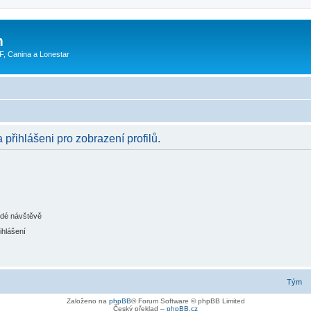
m
F, Canina a Lonestar
 přihlášeni pro zobrazení profilů.
ždé návštěvě
ihlášení
Tým
Založeno na
phpBB
® Forum Software © phpBB Limited
Český překlad –
phpBB.cz