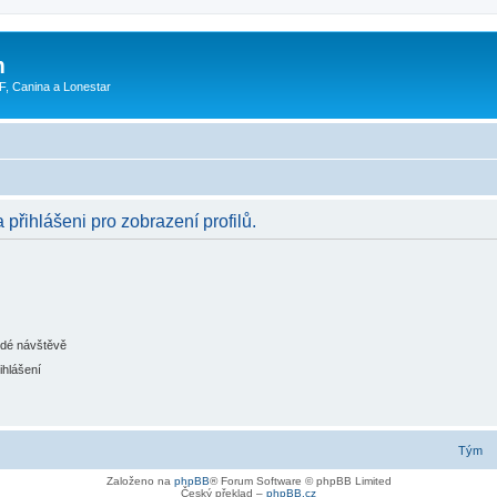
m
F, Canina a Lonestar
 přihlášeni pro zobrazení profilů.
ždé návštěvě
ihlášení
Tým
Založeno na
phpBB
® Forum Software © phpBB Limited
Český překlad –
phpBB.cz