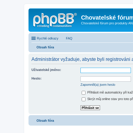
Chovatelské fóru
Chovatelské fórum pro produkty AN
Rychlé odkazy
FAQ
Obsah fóra
Administrátor vyžaduje, abyste byli registrováni a
Uživatelské jméno:
Heslo:
Zapomněl(a) jsem heslo
Přihlásit mě automaticky při ka
Skrýt můj online stav pro toto př
Obsah fóra