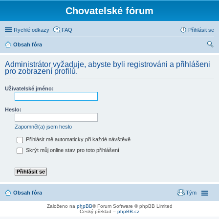
Chovatelské fórum
Rychlé odkazy
FAQ
Přihlásit se
Obsah fóra
led
Administrátor vyžaduje, abyste byli registrováni a přihlášeni
at
pro zobrazení profilů.
Uživatelské jméno:
Heslo:
Zapomněl(a) jsem heslo
Přihlásit mě automaticky při každé návštěvě
Skrýt můj online stav pro toto přihlášení
Obsah fóra
Tým
Založeno na
phpBB
® Forum Software © phpBB Limited
Český překlad –
phpBB.cz