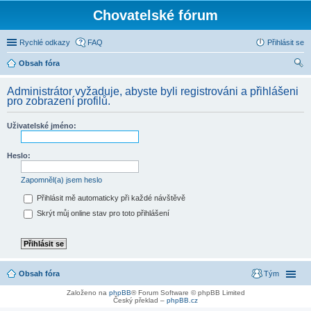
Chovatelské fórum
Rychlé odkazy
FAQ
Přihlásit se
Obsah fóra
led
Administrátor vyžaduje, abyste byli registrováni a přihlášeni
at
pro zobrazení profilů.
Uživatelské jméno:
Heslo:
Zapomněl(a) jsem heslo
Přihlásit mě automaticky při každé návštěvě
Skrýt můj online stav pro toto přihlášení
Obsah fóra
Tým
Založeno na
phpBB
® Forum Software © phpBB Limited
Český překlad –
phpBB.cz