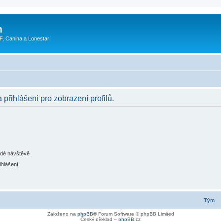
m
F, Canina a Lonestar
 přihlášeni pro zobrazení profilů.
ždé návštěvě
ihlášení
Tým
Založeno na
phpBB
® Forum Software © phpBB Limited
Český překlad –
phpBB.cz