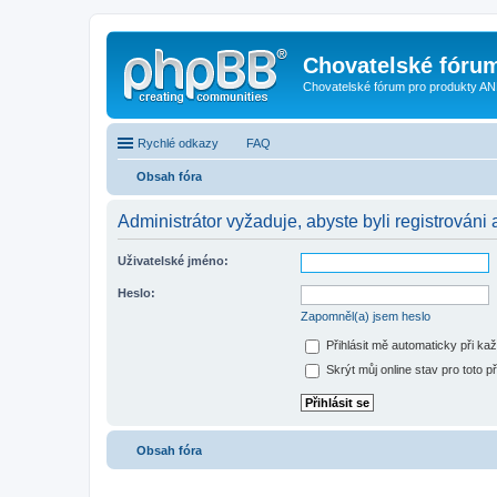
Chovatelské fóru
Chovatelské fórum pro produkty AN
Rychlé odkazy
FAQ
Obsah fóra
Administrátor vyžaduje, abyste byli registrováni a
Uživatelské jméno:
Heslo:
Zapomněl(a) jsem heslo
Přihlásit mě automaticky při ka
Skrýt můj online stav pro toto př
Obsah fóra