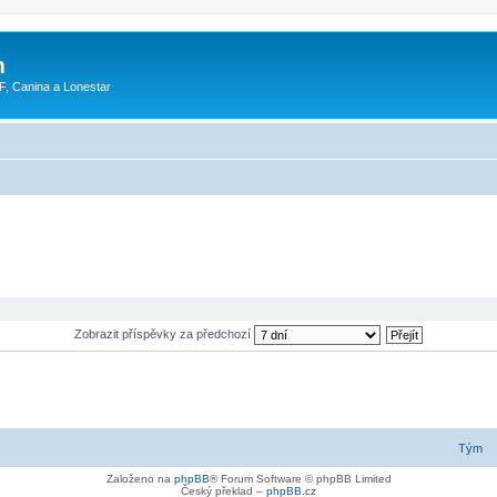
m
F, Canina a Lonestar
Zobrazit příspěvky za předchozí
Tým
Založeno na
phpBB
® Forum Software © phpBB Limited
Český překlad –
phpBB.cz