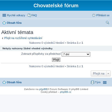
Chovatelské fórum
Rychlé odkazy
FAQ
Přihlásit se
Obsah fóra
led
Aktivní témata
at
Přejít na rozšířené vyhledávání
Nalezeno 0 výsledků hledání • Stránka
1
z
1
Nebyly nalezeny žádné vhodné výsledky.
Zobrazit příspěvky za předchozí
Nalezeno 0 výsledků hledání • Stránka
1
z
1
Přejít na
Obsah fóra
Tým
Založeno na
phpBB
® Forum Software © phpBB Limited
Český překlad –
phpBB.cz