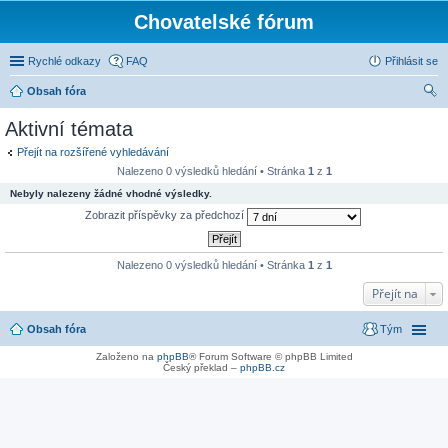
Chovatelské fórum
Rychlé odkazy
FAQ
Přihlásit se
Obsah fóra
led
Aktivní témata
at
Přejít na rozšířené vyhledávání
Nalezeno 0 výsledků hledání • Stránka
1
z
1
Nebyly nalezeny žádné vhodné výsledky.
Zobrazit příspěvky za předchozí
Nalezeno 0 výsledků hledání • Stránka
1
z
1
Přejít na
Obsah fóra
Tým
Založeno na
phpBB
® Forum Software © phpBB Limited
Český překlad –
phpBB.cz