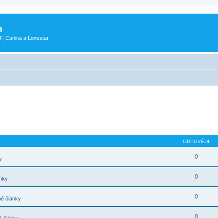
m
F, Canina a Lonestar
ODPOVĚDI
0
y
0
nky
0
é články
0