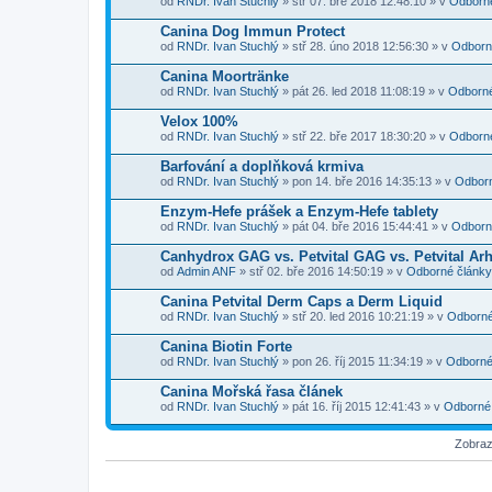
od
RNDr. Ivan Stuchlý
» stř 07. bře 2018 12:48:10 » v
Odborné
Canina Dog Immun Protect
od
RNDr. Ivan Stuchlý
» stř 28. úno 2018 12:56:30 » v
Odborn
Canina Moortränke
od
RNDr. Ivan Stuchlý
» pát 26. led 2018 11:08:19 » v
Odborné
Velox 100%
od
RNDr. Ivan Stuchlý
» stř 22. bře 2017 18:30:20 » v
Odborné
Barfování a doplňková krmiva
od
RNDr. Ivan Stuchlý
» pon 14. bře 2016 14:35:13 » v
Odborn
Enzym-Hefe prášek a Enzym-Hefe tablety
od
RNDr. Ivan Stuchlý
» pát 04. bře 2016 15:44:41 » v
Odborn
Canhydrox GAG vs. Petvital GAG vs. Petvital Ar
od
Admin ANF
» stř 02. bře 2016 14:50:19 » v
Odborné články
Canina Petvital Derm Caps a Derm Liquid
od
RNDr. Ivan Stuchlý
» stř 20. led 2016 10:21:19 » v
Odborné
Canina Biotin Forte
od
RNDr. Ivan Stuchlý
» pon 26. říj 2015 11:34:19 » v
Odborné
Canina Mořská řasa článek
od
RNDr. Ivan Stuchlý
» pát 16. říj 2015 12:41:43 » v
Odborné
Zobraz