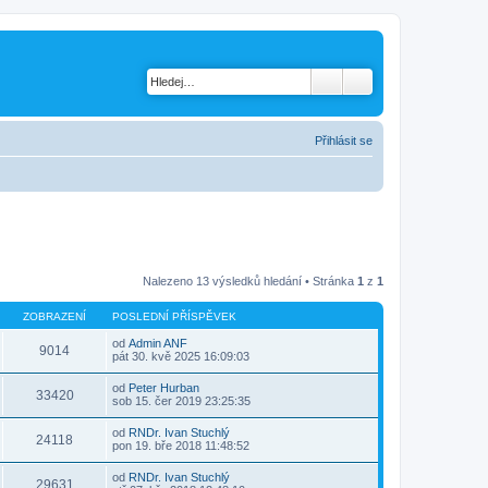
Přihlásit se
Nalezeno 13 výsledků hledání • Stránka
1
z
1
ZOBRAZENÍ
POSLEDNÍ PŘÍSPĚVEK
od
Admin ANF
9014
Z
pát 30. kvě 2025 16:09:03
o
b
od
Peter Hurban
r
33420
Z
sob 15. čer 2019 23:25:35
a
o
z
b
od
RNDr. Ivan Stuchlý
i
r
24118
Z
pon 19. bře 2018 11:48:52
t
a
o
p
z
b
o
od
RNDr. Ivan Stuchlý
i
r
29631
s