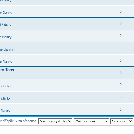
 články
0
é články
0
 články
0
 články
0
é články
0
é články
hro Tabs
0
0
 články
0
 články
0
 články
it příspěvky za předchozí