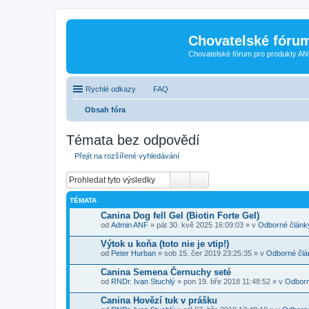
Chovatelské fóru
Chovatelské fórum pro produkty AN
Rychlé odkazy
FAQ
Obsah fóra
Témata bez odpovědí
Přejít na rozšířené vyhledávání
TÉMATA
Canina Dog fell Gel (Biotin Forte Gel)
od
Admin ANF
» pát 30. kvě 2025 16:09:03 » v
Odborné článk
Výtok u koňa (toto nie je vtip!)
od
Peter Hurban
» sob 15. čer 2019 23:25:35 » v
Odborné člá
Canina Semena Černuchy seté
od
RNDr. Ivan Stuchlý
» pon 19. bře 2018 11:48:52 » v
Odborn
Canina Hovězí tuk v prášku