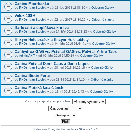
Canina Moortränke
od
RNDr. Ivan Stuchlý
» pát 26. led 2018 11:08:19 » v
Odborné články
Velox 100%
od
RNDr. Ivan Stuchlý
» stř 22. bře 2017 18:30:20 » v
Odborné články
Barfování a doplňková krmiva
od
RNDr. Ivan Stuchlý
» pon 14. bře 2016 14:35:13 » v
Odborné články
Enzym-Hefe prášek a Enzym-Hefe tablety
od
RNDr. Ivan Stuchlý
» pát 04. bře 2016 15:44:41 » v
Odborné články
Canhydrox GAG vs. Petvital GAG vs. Petvital Arhro Tabs
od
Admin ANF
» stř 02. bře 2016 14:50:19 » v
Odborné články
Canina Petvital Derm Caps a Derm Liquid
od
RNDr. Ivan Stuchlý
» stř 20. led 2016 10:21:19 » v
Odborné články
Canina Biotin Forte
od
RNDr. Ivan Stuchlý
» pon 26. říj 2015 11:34:19 » v
Odborné články
Canina Mořská řasa článek
od
RNDr. Ivan Stuchlý
» pát 16. říj 2015 12:41:43 » v
Odborné články
Zobrazit příspěvky za předchozí
Nalezeno 13 výsledků hledání • Stránka
1
z
1