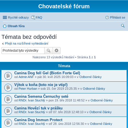
Chovatelské fórum
Rychlé odkazy
FAQ
Přihlásit se
Obsah fóra
led
Témata bez odpovědí
at
Přejít na rozšířené vyhledávání
Nalezeno 13 výsledků hledání • Stránka
1
z
1
Témata
Canina Dog fell Gel (Biotin Forte Gel)
od
Admin ANF
» pát 30. kvě 2025 16:09:03 » v
Odborné články
Výtok u koňa (toto nie je vtip!)
od
Peter Hurban
» sob 15. čer 2019 23:25:35 » v
Odborné články
Canina Semena Černuchy seté
od
RNDr. Ivan Stuchlý
» pon 19. bře 2018 11:48:52 » v
Odborné články
Canina Hovězí tuk v prášku
od
RNDr. Ivan Stuchlý
» stř 07. bře 2018 12:48:10 » v
Odborné články
Canina Dog Immun Protect
od
RNDr. Ivan Stuchlý
» stř 28. úno 2018 12:56:30 » v
Odborné články