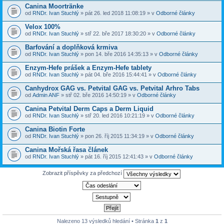
Canina Moortränke
od
RNDr. Ivan Stuchlý
» pát 26. led 2018 11:08:19 » v
Odborné články
Velox 100%
od
RNDr. Ivan Stuchlý
» stř 22. bře 2017 18:30:20 » v
Odborné články
Barfování a doplňková krmiva
od
RNDr. Ivan Stuchlý
» pon 14. bře 2016 14:35:13 » v
Odborné články
Enzym-Hefe prášek a Enzym-Hefe tablety
od
RNDr. Ivan Stuchlý
» pát 04. bře 2016 15:44:41 » v
Odborné články
Canhydrox GAG vs. Petvital GAG vs. Petvital Arhro Tabs
od
Admin ANF
» stř 02. bře 2016 14:50:19 » v
Odborné články
Canina Petvital Derm Caps a Derm Liquid
od
RNDr. Ivan Stuchlý
» stř 20. led 2016 10:21:19 » v
Odborné články
Canina Biotin Forte
od
RNDr. Ivan Stuchlý
» pon 26. říj 2015 11:34:19 » v
Odborné články
Canina Mořská řasa článek
od
RNDr. Ivan Stuchlý
» pát 16. říj 2015 12:41:43 » v
Odborné články
Zobrazit příspěvky za předchozí
Nalezeno 13 výsledků hledání • Stránka
1
z
1