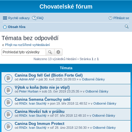
Chovatelské fórum
Rychlé odkazy
FAQ
Přihlásit se
Obsah fóra
led
Témata bez odpovědí
at
Přejít na rozšířené vyhledávání
Nalezeno 13 výsledků hledání • Stránka
1
z
1
Témata
Canina Dog fell Gel (Biotin Forte Gel)
od
Admin ANF
» pát 30. kvě 2025 16:09:03 » v
Odborné články
Výtok u koňa (toto nie je vtip!)
od
Peter Hurban
» sob 15. čer 2019 23:25:35 » v
Odborné články
Canina Semena Černuchy seté
od
RNDr. Ivan Stuchlý
» pon 19. bře 2018 11:48:52 » v
Odborné články
Canina Hovězí tuk v prášku
od
RNDr. Ivan Stuchlý
» stř 07. bře 2018 12:48:10 » v
Odborné články
Canina Dog Immun Protect
od
RNDr. Ivan Stuchlý
» stř 28. úno 2018 12:56:30 » v
Odborné články