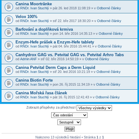
Canina Moortränke
od
RNDr. Ivan Stuchlý
» pát 26. led 2018 11:08:19 » v
Odborné články
Velox 100%
od
RNDr. Ivan Stuchlý
» stř 22. bře 2017 18:30:20 » v
Odborné články
Barfování a doplňková krmiva
od
RNDr. Ivan Stuchlý
» pon 14. bře 2016 14:35:13 » v
Odborné články
Enzym-Hefe prášek a Enzym-Hefe tablety
od
RNDr. Ivan Stuchlý
» pát 04. bře 2016 15:44:41 » v
Odborné články
Canhydrox GAG vs. Petvital GAG vs. Petvital Arhro Tabs
od
Admin ANF
» stř 02. bře 2016 14:50:19 » v
Odborné články
Canina Petvital Derm Caps a Derm Liquid
od
RNDr. Ivan Stuchlý
» stř 20. led 2016 10:21:19 » v
Odborné články
Canina Biotin Forte
od
RNDr. Ivan Stuchlý
» pon 26. říj 2015 11:34:19 » v
Odborné články
Canina Mořská řasa článek
od
RNDr. Ivan Stuchlý
» pát 16. říj 2015 12:41:43 » v
Odborné články
Zobrazit příspěvky za předchozí
Nalezeno 13 výsledků hledání • Stránka
1
z
1