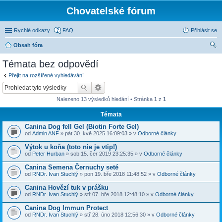
Chovatelské fórum
Rychlé odkazy
FAQ
Přihlásit se
Obsah fóra
led
Témata bez odpovědí
at
Přejít na rozšířené vyhledávání
Nalezeno 13 výsledků hledání • Stránka
1
z
1
Témata
Canina Dog fell Gel (Biotin Forte Gel)
od
Admin ANF
» pát 30. kvě 2025 16:09:03 » v
Odborné články
Výtok u koňa (toto nie je vtip!)
od
Peter Hurban
» sob 15. čer 2019 23:25:35 » v
Odborné články
Canina Semena Černuchy seté
od
RNDr. Ivan Stuchlý
» pon 19. bře 2018 11:48:52 » v
Odborné články
Canina Hovězí tuk v prášku
od
RNDr. Ivan Stuchlý
» stř 07. bře 2018 12:48:10 » v
Odborné články
Canina Dog Immun Protect
od
RNDr. Ivan Stuchlý
» stř 28. úno 2018 12:56:30 » v
Odborné články