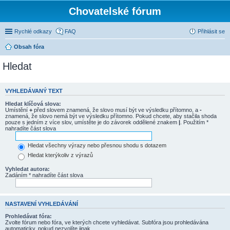
Chovatelské fórum
Rychlé odkazy
FAQ
Přihlásit se
Obsah fóra
Hledat
VYHLEDÁVANÝ TEXT
Hledat klíčová slova:
Umístění
+
před slovem znamená, že slovo musí být ve výsledku přítomno, a
-
znamená, že slovo nemá být ve výsledku přítomno. Pokud chcete, aby stačila shoda
pouze s jedním z více slov, umístěte je do závorek oddělené znakem
|
. Použitím *
nahradíte část slova
Hledat všechny výrazy nebo přesnou shodu s dotazem
Hledat kterýkoliv z výrazů
Vyhledat autora:
Zadáním * nahradíte část slova
NASTAVENÍ VYHLEDÁVÁNÍ
Prohledávat fóra:
Zvolte fórum nebo fóra, ve kterých chcete vyhledávat. Subfóra jsou prohledávána
automaticky, pokud nezvolíte jinak.