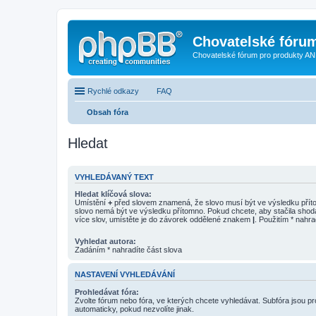
Chovatelské fóru
Chovatelské fórum pro produkty AN
Rychlé odkazy
FAQ
Obsah fóra
Hledat
VYHLEDÁVANÝ TEXT
Hledat klíčová slova:
Umístění
+
před slovem znamená, že slovo musí být ve výsledku pří
slovo nemá být ve výsledku přítomno. Pokud chcete, aby stačila shod
více slov, umístěte je do závorek oddělené znakem
|
. Použitím * nahra
Vyhledat autora:
Zadáním * nahradíte část slova
NASTAVENÍ VYHLEDÁVÁNÍ
Prohledávat fóra:
Zvolte fórum nebo fóra, ve kterých chcete vyhledávat. Subfóra jsou p
automaticky, pokud nezvolíte jinak.