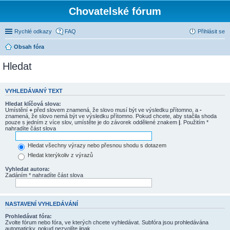
Chovatelské fórum
Rychlé odkazy
FAQ
Přihlásit se
Obsah fóra
Hledat
VYHLEDÁVANÝ TEXT
Hledat klíčová slova:
Umístění
+
před slovem znamená, že slovo musí být ve výsledku přítomno, a
-
znamená, že slovo nemá být ve výsledku přítomno. Pokud chcete, aby stačila shoda
pouze s jedním z více slov, umístěte je do závorek oddělené znakem
|
. Použitím *
nahradíte část slova
Hledat všechny výrazy nebo přesnou shodu s dotazem
Hledat kterýkoliv z výrazů
Vyhledat autora:
Zadáním * nahradíte část slova
NASTAVENÍ VYHLEDÁVÁNÍ
Prohledávat fóra:
Zvolte fórum nebo fóra, ve kterých chcete vyhledávat. Subfóra jsou prohledávána
automaticky, pokud nezvolíte jinak.