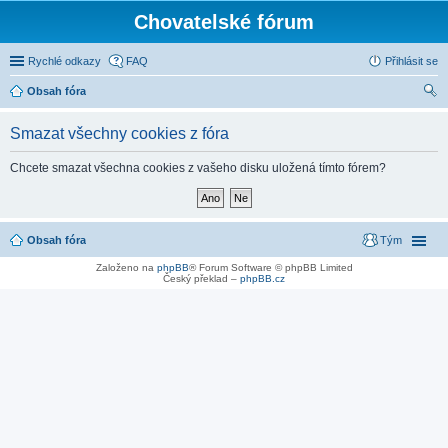
Chovatelské fórum
Rychlé odkazy
FAQ
Přihlásit se
Obsah fóra
led
Smazat všechny cookies z fóra
at
Chcete smazat všechna cookies z vašeho disku uložená tímto fórem?
Obsah fóra
Tým
Založeno na
phpBB
® Forum Software © phpBB Limited
Český překlad –
phpBB.cz