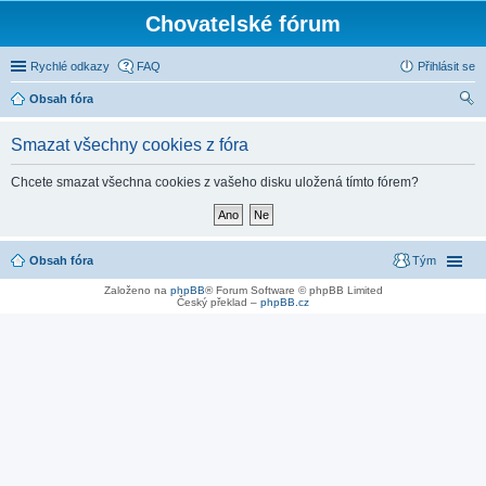
Chovatelské fórum
Rychlé odkazy
FAQ
Přihlásit se
Obsah fóra
led
Smazat všechny cookies z fóra
at
Chcete smazat všechna cookies z vašeho disku uložená tímto fórem?
Obsah fóra
Tým
Založeno na
phpBB
® Forum Software © phpBB Limited
Český překlad –
phpBB.cz