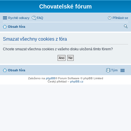
Chovatelské fórum
Rychlé odkazy
FAQ
Přihlásit se
Obsah fóra
led
Smazat všechny cookies z fóra
at
Chcete smazat všechna cookies z vašeho disku uložená tímto fórem?
Obsah fóra
Tým
Založeno na
phpBB
® Forum Software © phpBB Limited
Český překlad –
phpBB.cz