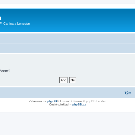
m
F, Canina a Lonestar
fórem?
Tým
Založeno na
phpBB
® Forum Software © phpBB Limited
Český překlad –
phpBB.cz