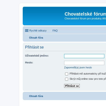
Chovatelské fóru
Chovatelské fórum pro produkty AN
Rychlé odkazy
FAQ
Obsah fóra
Přihlásit se
Uživatelské jméno:
Heslo:
Zapomněl(a) jsem heslo
Přihlásit mě automaticky při ka
Skrýt můj online stav pro toto př
Obsah fóra