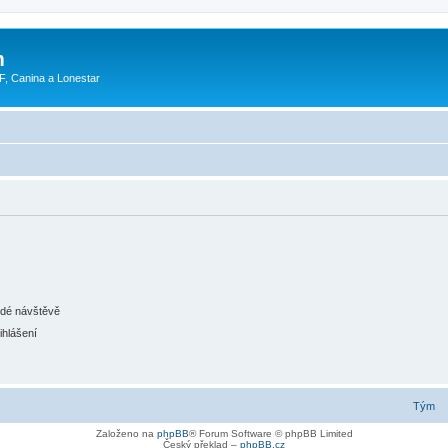
m
F, Canina a Lonestar
ždé návštěvě
ihlášení
Tým
Založeno na
phpBB
® Forum Software © phpBB Limited
Český překlad –
phpBB.cz