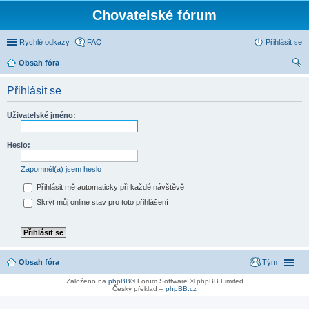
Chovatelské fórum
Rychlé odkazy
FAQ
Přihlásit se
Obsah fóra
led
Přihlásit se
at
Uživatelské jméno:
Heslo:
Zapomněl(a) jsem heslo
Přihlásit mě automaticky při každé návštěvě
Skrýt můj online stav pro toto přihlášení
Obsah fóra
Tým
Založeno na
phpBB
® Forum Software © phpBB Limited
Český překlad –
phpBB.cz