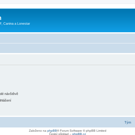
m
F, Canina a Lonestar
ždé návštěvě
ihlášení
Tým
Založeno na
phpBB
® Forum Software © phpBB Limited
Český překlad –
phpBB.cz