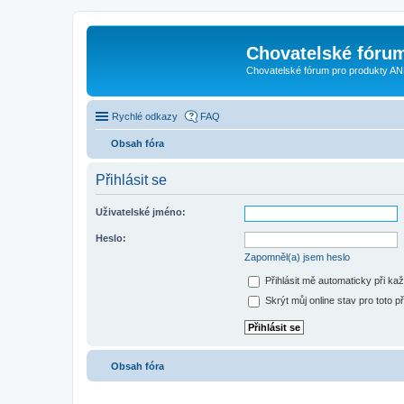
Chovatelské fóru
Chovatelské fórum pro produkty AN
Rychlé odkazy
FAQ
Obsah fóra
Přihlásit se
Uživatelské jméno:
Heslo:
Zapomněl(a) jsem heslo
Přihlásit mě automaticky při ka
Skrýt můj online stav pro toto př
Obsah fóra