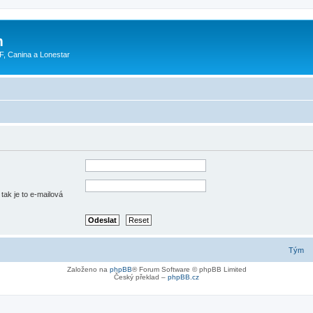
m
F, Canina a Lonestar
tak je to e-mailová
Tým
Založeno na
phpBB
® Forum Software © phpBB Limited
Český překlad –
phpBB.cz