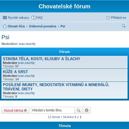
Chovatelské fórum
Rychlé odkazy
FAQ
Přihlásit se
Obsah fóra
Odborná poradna
Psi
led
Psi
at
Moderátor:
ivan.stuchly
Fórum
STAVBA TĚLA, KOSTI, KLOUBY A ŠLACHY
Moderátor:
ivan.stuchly
Témata:
57
KŮŽE A SRST
Moderátor:
ivan.stuchly
Témata:
14
POSÍLENÍ IMUNITY, NEDOSTATEK VITAMINŮ A MINERÁLŮ,
TRÁVENÍ, DIETY
Moderátor:
ivan.stuchly
Témata:
9
Nové téma
12 témat • Stránka
1
z
1
Témata