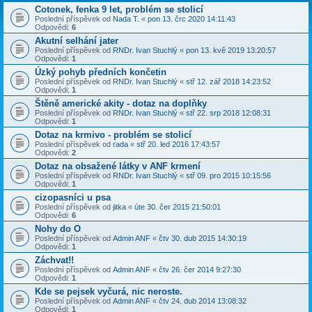
Cotonek, fenka 9 let, problém se stolicí
Poslední příspěvek od
Nada T.
«
pon 13. črc 2020 14:11:43
Odpovědi:
6
Akutní selhání jater
Poslední příspěvek od
RNDr. Ivan Stuchlý
«
pon 13. kvě 2019 13:20:57
Odpovědi:
1
Úzký pohyb předních končetin
Poslední příspěvek od
RNDr. Ivan Stuchlý
«
stř 12. zář 2018 14:23:52
Odpovědi:
1
Štěně americké akity - dotaz na doplňky
Poslední příspěvek od
RNDr. Ivan Stuchlý
«
stř 22. srp 2018 12:08:31
Odpovědi:
1
Dotaz na krmivo - problém se stolicí
Poslední příspěvek od
rada
«
stř 20. led 2016 17:43:57
Odpovědi:
2
Dotaz na obsažené látky v ANF krmení
Poslední příspěvek od
RNDr. Ivan Stuchlý
«
stř 09. pro 2015 10:15:56
Odpovědi:
1
cizopasníci u psa
Poslední příspěvek od
jitka
«
úte 30. čer 2015 21:50:01
Odpovědi:
6
Nohy do O
Poslední příspěvek od
Admin ANF
«
čtv 30. dub 2015 14:30:19
Odpovědi:
1
Záchvat!!
Poslední příspěvek od
Admin ANF
«
čtv 26. čer 2014 9:27:30
Odpovědi:
1
Kde se pejsek vyčurá, nic neroste.
Poslední příspěvek od
Admin ANF
«
čtv 24. dub 2014 13:08:32
Odpovědi:
1