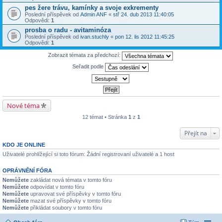
pes žere trávu, kamínky a svoje exkrementy
Poslední příspěvek od
Admin ANF
«
stř 24. dub 2013 11:40:05
Odpovědi:
1
prosba o radu - avitaminóza
Poslední příspěvek od
ivan.stuchly
«
pon 12. lis 2012 11:45:25
Odpovědi:
1
Zobrazit témata za předchozí:
Seřadit podle
Nové téma
12 témat • Stránka
1
z
1
Přejít na
KDO JE ONLINE
Uživatelé prohlížející si toto fórum: Žádní registrovaní uživatelé a 1 host
OPRÁVNĚNÍ FÓRA
Nemůžete
zakládat nová témata v tomto fóru
Nemůžete
odpovídat v tomto fóru
Nemůžete
upravovat své příspěvky v tomto fóru
Nemůžete
mazat své příspěvky v tomto fóru
Nemůžete
přikládat soubory v tomto fóru