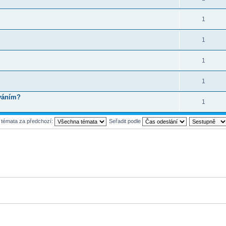
1
1
1
1
íváním?
1
t témata za předchozí:
Seřadit podle