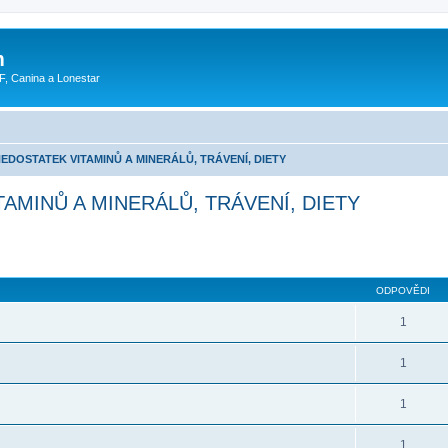
m
F, Canina a Lonestar
 NEDOSTATEK VITAMINŮ A MINERÁLŮ, TRÁVENÍ, DIETY
TAMINŮ A MINERÁLŮ, TRÁVENÍ, DIETY
ODPOVĚDI
1
1
1
1