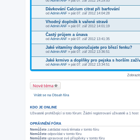
od
Admin ANF
» pát 07. zář 2012 14:29:53
Dávkování Calcium citrat při barfování
od
Admin ANF
» pát 07. zář 2012 14:04:28
Vhodný doplněk k vařené stravě
od
Admin ANF
» pát 07. zář 2012 14:01:19
Častý průjem a únava
od
Admin ANF
» pát 07. zář 2012 13:41:35
Jaké vitamíny doporučujete pro březí fenku?
od
Admin ANF
» pát 07. zář 2012 13:36:51
Jaké krmivo a doplňky pro pejska s horším zaž
od
Admin ANF
» pát 07. zář 2012 13:34:51
Zobrazi
Nové téma
Vrátit se na Obsah fóra
KDO JE ONLINE
Uživatelé prohlížející si toto fórum: Žádní registrovaní uživatelé a 1 host
OPRÁVNĚNÍ FÓRA
Nemůžete
zakládat nová témata v tomto fóru
Nemůžete
odpovídat v tomto fóru
Nemůžete
upravovat své příspěvky v tomto fóru