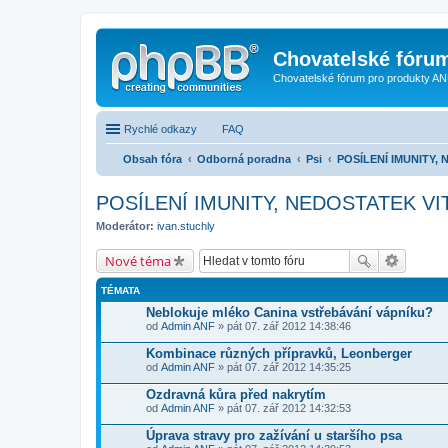
Chovatelské fóru
Chovatelské fórum pro produkty AN
Rychlé odkazy
FAQ
Obsah fóra
Odborná poradna
Psi
POSÍLENÍ IMUNITY,
POSÍLENÍ IMUNITY, NEDOSTATEK VI
Moderátor:
ivan.stuchly
Nové téma
TÉMATA
Neblokuje mléko Canina vstřebávání vápníku?
od
Admin ANF
» pát 07. zář 2012 14:38:46
Kombinace různých přípravků, Leonberger
od
Admin ANF
» pát 07. zář 2012 14:35:25
Ozdravná kůra před nakrytím
od
Admin ANF
» pát 07. zář 2012 14:32:53
Úprava stravy pro zažívání u staršího psa