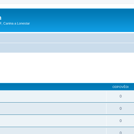
m
F, Canina a Lonestar
ODPOVĚDI
0
0
0
0