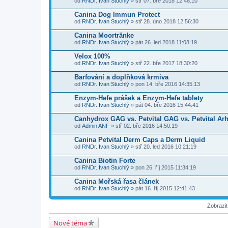
od
RNDr. Ivan Stuchlý
» stř 07. bře 2018 12:48:10
Canina Dog Immun Protect
od
RNDr. Ivan Stuchlý
» stř 28. úno 2018 12:56:30
Canina Moortränke
od
RNDr. Ivan Stuchlý
» pát 26. led 2018 11:08:19
Velox 100%
od
RNDr. Ivan Stuchlý
» stř 22. bře 2017 18:30:20
Barfování a doplňková krmiva
od
RNDr. Ivan Stuchlý
» pon 14. bře 2016 14:35:13
Enzym-Hefe prášek a Enzym-Hefe tablety
od
RNDr. Ivan Stuchlý
» pát 04. bře 2016 15:44:41
Canhydrox GAG vs. Petvital GAG vs. Petvital Ar
od
Admin ANF
» stř 02. bře 2016 14:50:19
Canina Petvital Derm Caps a Derm Liquid
od
RNDr. Ivan Stuchlý
» stř 20. led 2016 10:21:19
Canina Biotin Forte
od
RNDr. Ivan Stuchlý
» pon 26. říj 2015 11:34:19
Canina Mořská řasa článek
od
RNDr. Ivan Stuchlý
» pát 16. říj 2015 12:41:43
Zobrazi
Nové téma