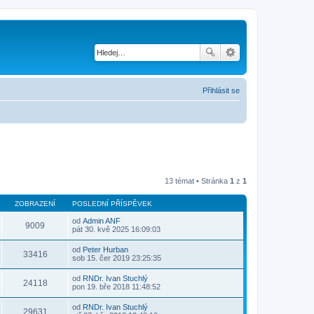
Přihlásit se
13 témat • Stránka
1
z
1
ZOBRAZENÍ
POSLEDNÍ PŘÍSPĚVEK
od
Admin ANF
9009
Z
pát 30. kvě 2025 16:09:03
o
b
od
Peter Hurban
r
33416
Z
sob 15. čer 2019 23:25:35
a
o
z
b
od
RNDr. Ivan Stuchlý
i
r
24118
Z
pon 19. bře 2018 11:48:52
t
a
o
p
z
b
o
od
RNDr. Ivan Stuchlý
i
r
29631
s