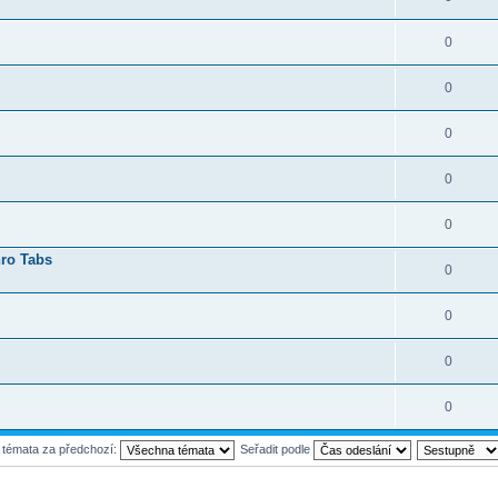
0
0
0
0
0
hro Tabs
0
0
0
0
t témata za předchozí:
Seřadit podle