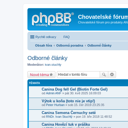
Chovatelské fóru
Chovatelské fórum pro produkty AN
Rychlé odkazy
FAQ
Obsah fóra
Odborná poradna
Odborné články
Odborné články
Moderátor:
ivan.stuchly
Nové téma
TÉMATA
Canina Dog fell Gel (Biotin Forte Gel)
od
Admin ANF
» pát 30. kvě 2025 16:09:03
Výtok u koňa (toto nie je vtip!)
od
Peter Hurban
» sob 15. čer 2019 23:25:35
Canina Semena Černuchy seté
od
RNDr. Ivan Stuchlý
» pon 19. bře 2018 11:48:52
Canina Hovězí tuk v prášku