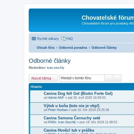
Chovatelské fóru
Chovatelské fórum pro produkty AN
Rychlé odkazy
FAQ
Obsah fóra
Odborná poradna
Odborné články
Odborné články
Moderátor:
ivan.stuchly
Nové téma
TÉMATA
Canina Dog fell Gel (Biotin Forte Gel)
od
Admin ANF
» pát 30. kvě 2025 16:09:03
Výtok u koňa (toto nie je vtip!)
od
Peter Hurban
» sob 15. čer 2019 23:25:35
Canina Semena Černuchy seté
od
RNDr. Ivan Stuchlý
» pon 19. bře 2018 11:48:52
Canina Hovězí tuk v prášku