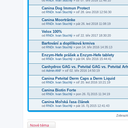
od
RNDr. Ivan Stuchlý
» stř 07. bře 2018 12:48:10
Canina Dog Immun Protect
od
RNDr. Ivan Stuchlý
» stř 28. úno 2018 12:56:30
Canina Moortränke
od
RNDr. Ivan Stuchlý
» pát 26. led 2018 11:08:19
Velox 100%
od
RNDr. Ivan Stuchlý
» stř 22. bře 2017 18:30:20
Barfování a doplňková krmiva
od
RNDr. Ivan Stuchlý
» pon 14. bře 2016 14:35:13
Enzym-Hefe prášek a Enzym-Hefe tablety
od
RNDr. Ivan Stuchlý
» pát 04. bře 2016 15:44:41
Canhydrox GAG vs. Petvital GAG vs. Petvital Ar
od
Admin ANF
» stř 02. bře 2016 14:50:19
Canina Petvital Derm Caps a Derm Liquid
od
RNDr. Ivan Stuchlý
» stř 20. led 2016 10:21:19
Canina Biotin Forte
od
RNDr. Ivan Stuchlý
» pon 26. říj 2015 11:34:19
Canina Mořská řasa článek
od
RNDr. Ivan Stuchlý
» pát 16. říj 2015 12:41:43
Zobrazi
Nové téma