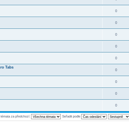
0
0
0
0
0
hro Tabs
0
0
0
0
t témata za předchozí:
Seřadit podle