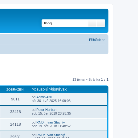
Přihlásit se
13 témat • Stránka
1
z
1
ZOBRAZENÍ
POSLEDNÍ PŘÍSPĚVEK
od
Admin ANF
9011
Z
pát 30. kvě 2025 16:09:03
o
b
od
Peter Hurban
r
33418
Z
sob 15. čer 2019 23:25:35
a
o
z
b
od
RNDr. Ivan Stuchlý
i
r
24118
Z
pon 19. bře 2018 11:48:52
t
a
o
p
z
b
o
od
RNDr. Ivan Stuchlý
i
r
29631
s