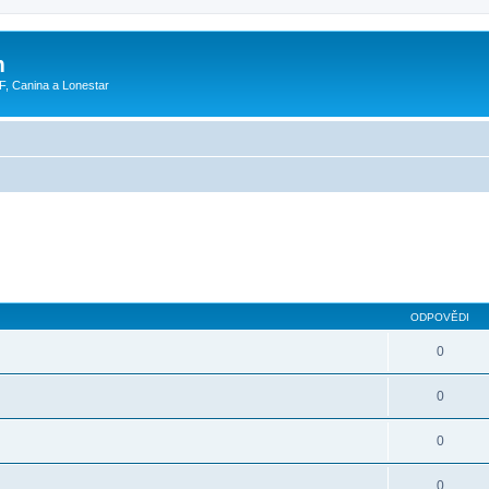
m
F, Canina a Lonestar
ODPOVĚDI
0
0
0
0