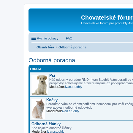
Chovatelské fóru
Chovatelské fórum pro produkty AN
Rychlé odkazy
FAQ
Obsah fóra
Odborná poradna
Odborná poradna
FÓRUM
Psi
Náš odborný poradce RNDr. Ivan Stuchlý Vám poradí se 
příspěvky schvalujeme a zveřejňujeme až po vypracovan
Moderátor:
ivan.stuchly
Kočky
Poradíme Vám se všemi potížemi, nemocemi pro Vaší kočky
vypracovaní odborné odpovědi.
Moderátor:
ivan.stuchly
Odborné články
Zde najdete odborné články
Moderátor:
ivan.stuchly