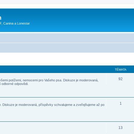
m
F, Canina a Lonestar
TÉMATA
92
všemi potížemi, nemocemi pro Vašeho psa. Diskuze je moderovaná,
í odborné odpovědi.
1
. Diskuze je moderovaná, příspěvky schvalujeme a zveřejňujeme až po
13