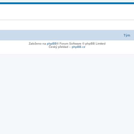
Tým
Založeno na
phpBB
® Forum Software © phpBB Limited
Český překlad –
phpBB.cz