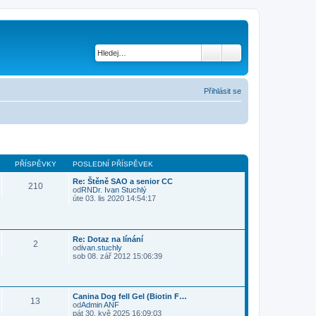
Přihlásit se
PŘÍSPĚVKY
POSLEDNÍ PŘÍSPĚVEK
Re: Štěně SAO a senior CC
210
od
RNDr. Ivan Stuchlý
Z
úte 03. lis 2020 14:54:17
o
b
r
a
Re: Dotaz na línání
z
2
od
ivan.stuchly
i
Z
sob 08. zář 2012 15:06:39
t
o
p
b
o
r
s
a
l
Canina Dog fell Gel (Biotin F…
z
e
13
od
Admin ANF
i
d
Z
pát 30. kvě 2025 16:09:03
t
n