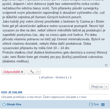
pysků, drápech i oční duhovce (opět bez sebemenšího rizika vzniku
nežádoucího odstínu barvy srsti). Tyto přípravky působí synergicky,
vzájemně svým působením napomáhají k dosažení vytčeného cíle, což
je důležité zejména při tlumení různých kožních poruch.
Jako každý jiný velmi účinný prostředek s biotinem fy Canina je i Biotin
forte gel při ukončování aplikace nutno vysazovat postupně. Nesmí být
vysazen ze dne na den, neboť střevní mikroflóře běžně jej produkující je
zapotřebí poskytnou čas, aby se znovu ujala své funkce. Po dobu
přívodu vitaminu potravou se totiž její činnost minimalizovala. Bylo-li ve
střevě vitaminu dostatek, nebylo třeba další produkovat. Doba
vysazování přípravku by měla činit 10 – 14 dní.
Protože sladkou chuť dodává biotinovému gelu dextróza a surový třtinový
cukr, není Biotin forte gel vhodný pro psy (kočky) postižené cukrovkou
(diabetes mellitus).
Odpovědět
1 příspěvek • Stránka
1
z
1
Přejít na
KDO JE ONLINE
Uživatelé prohlížející si toto fórum: Žádní registrovaní uživatelé a 1 host
Obsah fóra
Tým