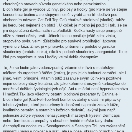
chorobných stavech původu genetického nebo parazitárního.
Biotin forte gel je vysoce účinný, pro psy a kočky (pro které se ve stejné
koncentraci biotinu a se stejnými nosiči vyrábí a na trh dodává pod
obchodním názvem Cat-Fell-Top-Gel) chuťově atraktivní (sladký), takže
jej berou bez nejmenších obtíží. U koček je možno jej použít i tak, že se
jim doporučená dávka natře na předloktí. Kočka hustý sirup promptně
olíže v rámci očisty srsti. Účinek biotinu posiluje ještě zdroj zinku,
stopového prvku velmi důležitého pro správně probíhající látkovou
výměnu v kůži. Zinek je v přípravku přítomen v podobě organické
sloučeniny (orotátu zinku), nikoli v podobě sloučeniny anorganické. To jej
činí pro organismus psa i kočky velmi dobře dostupným.
To, že se biotin jako vodorozpustný vitamin dostává s mateřským
mlékem do organismů štěňat (koťat), je pro jejich budoucí osrstění, ale i
jinak, velmi přínosné. Vitamin totiž zasahuje svým účinkem pozitivně
nejen do biosyntézy keratinu, ale jako koferment enzymů karboxyláz do
množství dalších fyziologických dějů. Ani u mláďat není hypervitaminóza
H možná.Tak jako všechny ostatní biotinové preparáty fy Canina je i
Biotin forte gel (Cat-Fell-Top-Gel) kombinovatelný s dalšími přípravky
tohoto výrobce, které jsou určeny k dosažení naprosto zdravé kůže,
kvalitního osrstění a ostatních kožních derivátů, jakými jsou např.
jedinečné zdroje vysoce nenasycených mastných kyselin Dermcaps
nebo Dermliquid a prepráty s obsahem hnědé mořské řasy druhu
Ascophyllum nodosum – Seealgenmehl a Seealgen Tbl. pro zvýraznění
pigmentu nejen v pokožce a srsti, ale i v nose, okrajích očních víček a