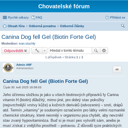
Chovatelské fórum
Rychlé odkazy
FAQ
Přihlásit se
Obsah fóra
Odborná poradna
Odborné články
led
Canina Dog fell Gel (Biotin Forte Gel)
at
Moderátor:
ivan.stuchly
Odpovědět
1 příspěvek • Stránka
1
z
1
Admin ANF
Citace
Administrátor
Canina Dog fell Gel (Biotin Forte Gel)
pát 30. kvě 2025 16:09:03
P
ř
Jeho účinnou složkou je jako u všech biotinových přípravků fy Canina
í
vitamin H (biotin) důležitý, mimo jiné, pro dobrý stav pokožky
s
p
(nejsvrchnější vrstvy kůže) a kožních derivátů (odvozenin) – srsti, drápů
ě
atd. Termín „vitaminy“ je souborným označením pro látky velmi rozmanité
v
e
chemické struktury, které nesmějí v organismu psa chybět, aby nevznikl
k
stav zvaný hypovitaminóza. Buď si je musí pes vytvořit sám, anebo je
musí získat z vnějšího prostředí – potravou. Z důvodů ryze praktických