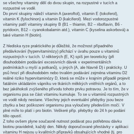
se všechny vitaminy dělí do dvou skupin, na rozpustné v tucích a
rozpustné ve vodě.
Do první skupiny náleží vitamin A (axeroftol), vitamin E (tokoferol),
vitamin K (fylochinon) a vitamin D (kalciferol). Mezi vodorozpustné
vitaminy patří vitaminy skupiny B (B1 – thiamin, B2 – riboflavin, B6 -
pyridoxin, B12 – cyanokobalamin atd.), vitamin C (kyselina askorbová) a
také vitamin H (biotin).
Z hlediska ryze praktického je důležité, že možnost případného
předávkování (hypervitaminózy) přichází v úvahu pouze u vitaminů
rozpustných v tucích. U některých (E, K) spíš jen teoreticky (při
dlouhodobém podávání excesivních dávek v experimentálních
podmínkách u myší a potkanů), u jiných (A, ale hlavně D) i prakticky. U
psů hrozí při dlouhodobém nebo trvalém podávání zejména vitaminu D2
reálné riziko hypervitaminózy D, která se může v krajním případě projevit
fatálním ukládáním vápníku ve tkáních měkkých vnitřních orgánů, a to
bez jakéhokoli zvýšeného přívodu tohoto prvku potravou. Je to tím, že v
organismu psa se část vitaminu kumuluje. To se u vitaminů rozpustných
ve vodě nikdy nestane. Všechny jejich eventuální přebytky jsou beze
zbytku a bez poškození organismu psa vyloučeny především močí. V
plné míře to platí i pro biotin. Veškeré příp. přebytky do 24 h po podání
tělo opustí.
Z toho ovšem plyne současně nutnost podávat psu potřebnou dávku
biotinu pravidelně, každý den. Někdy doporučované přestávky v aplikaci
vitaminu H nejsou u kvalitních přípravků obsahujících vhodné (tj. pro