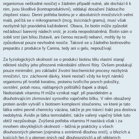
organismus neškodné nosiče) v žádném případě nutné, ale dochází-li k
nim, jsou škodlivé (kontraproduktivní), oddalují dosažení žádoucího
zlepšení stavu. Denní potřeba biotinu je v absolutních množstvích velmi
malá, počítá se v mikrogramech (mcg, tisícinách gramu), musí však
nezbytně být pravidelná každodenní. Obava, že biotin může způsobit
nežádoucí barevný nádech srsti, je zcela neopodstatněná. Biotin sám o
sobě srst (ani bílou žlutavě, ani černou rezavě) nebarví, mohly by to
způsobovat pouze nevhodné nosiče. Takové se u žádného biotinového
preparátu z produkce fy Canina, tedy ani u gelu, nepoužívají.
Za fyziologických okolností se o produkci biotinu tělu vlastní starají
některé složky jeho přirozené mikrobiální střevní flóry. Ovšem produkují
pouze minimální, pro základní životní biochemické procesy nezbytná
množství, tzv. záchovné dávky, které nestačí vždy ke krytí nároků
organismu při tvorbě keratinu, proteinu tvořícího povrch pokožky,
osrstění, potah nosu, nášlapných polštářků tlapek a drápů.
Nedostatek vitaminu H může vznikat např. při pravidelném a
dlouhotrvajícím zkrmování syrového vaječného bílku. V něm obsažený
protein avidin vytváří s biotinem komplexní sloučeninu, ve které je tato
látka velmi pevně chemicky vázána, takže je pro trávicí trakt psa doslova
nedobytná. Avidin je látka termolabilní, takže vařený vaječný bílek tuto
obtíž nezpůsobuje. Zvýšená potřeba vitaminu H nastává však i za
mnohem obvyklejších okolností – běžná je prakticky u všech
dlouhosrstých plemen (zejména s extrémně dlouhou srstí), u březích a
kojících fen (i u plemen jiných než dlouhosrstých) a při některých