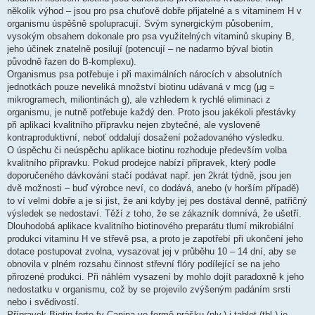
několik výhod – jsou pro psa chuťově dobře přijatelné a s vitaminem H v
organismu úspěšně spolupracují. Svým synergickým působením,
vysokým obsahem dokonale pro psa využitelných vitaminů skupiny B,
jeho účinek znatelně posilují (potencují – ne nadarmo býval biotin
původně řazen do B-komplexu).
Organismus psa potřebuje i při maximálních nárocích v absolutních
jednotkách pouze neveliká množství biotinu udávaná v mcg (μg =
mikrogramech, miliontinách g), ale vzhledem k rychlé eliminaci z
organismu, je nutně potřebuje každý den. Proto jsou jakékoli přestávky
při aplikaci kvalitního přípravku nejen zbytečné, ale vysloveně
kontraproduktivní, neboť oddalují dosažení požadovaného výsledku.
O úspěchu či neúspěchu aplikace biotinu rozhoduje především volba
kvalitního přípravku. Pokud prodejce nabízí přípravek, který podle
doporučeného dávkování stačí podávat např. jen 2krát týdně, jsou jen
dvě možnosti – buď výrobce neví, co dodává, anebo (v horším případě)
to ví velmi dobře a je si jist, že ani kdyby jej pes dostával denně, patřičný
výsledek se nedostaví. Těží z toho, že se zákazník domnívá, že ušetří.
Dlouhodobá aplikace kvalitního biotinového preparátu tlumí mikrobiální
produkci vitaminu H ve střevě psa, a proto je zapotřebí při ukončení jeho
dotace postupovat zvolna, vysazovat jej v průběhu 10 – 14 dní, aby se
obnovila v plném rozsahu činnost střevní flóry podílející se na jeho
přirozené produkci. Při náhlém vysazení by mohlo dojít paradoxně k jeho
nedostatku v organismu, což by se projevilo zvýšeným padáním srsti
nebo i svědivostí.
Přípravek Biotin forte fy Canina ve formě prášku (plv.) i tablet (tbl.) je