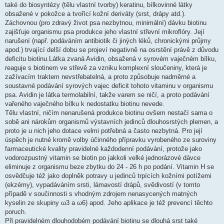
také do biosyntézy (tělu vlastní tvorby) keratinu, bílkovinné látky
obsažené v pokožce a tvořící kožní deriváty (srst, drápy atd.).
Záchovnou (pro zdravý život psa nezbytnou, minimální) dávku biotinu
zajišťuje organismu psa produkce jeho vlastní střevní mikroflóry. Její
narušení (např. podáváním antibiotik či jiných léků, chronickými průjmy
apod.) trvající delší dobu se projeví negativně na osrstění právě z důvodu
deficitu biotinu.Látka zvaná Avidin, obsažená v syrovém vaječném bílku,
reaguje s biotinem ve střevě za vzniku komplexní sloučeniny, která je
zažívacím traktem nevstřebatelná, a proto způsobuje nadměrné a
soustavné podávání syrových vajec deficit tohoto vitaminu v organismu
psa. Avidin je látka termolabilní, takže varem se ničí, a proto podávání
vařeného vaječného bílku k nedostatku biotinu nevede.
Tělu vlastní, ničím nenarušená produkce biotinu ovšem nestačí sama o
sobě ani nárokům organismů výstavních jedinců dlouhosrstých plemen, a
proto je u nich jeho dotace velmi potřebná a často nezbytná. Pro její
úspěch je nutné kromě volby účinného přípravku vyrobeného ze suroviny
farmaceutické kvality pravidelné každodenní podávání, protože jako
vodorozpustný vitamin se biotin po jakkoli velké jednorázové dávce
eliminuje z organismu beze zbytku do 24 - 26 h po podání. Vitamin H se
osvědčuje též jako doplněk potravy u jedinců trpících kožními potížemi
(ekzémy), vypadáváním srsti, lámavostí drápů, svědivostí (v tomto
případě v součinnosti s vhodným zdrojem nenasycených matných
kyselin ze skupiny ω3 a ω6) apod. Jeho aplikace je též prevencí těchto
poruch.
Při pravidelném dlouhodobém podávání biotinu se dlouhá srst také