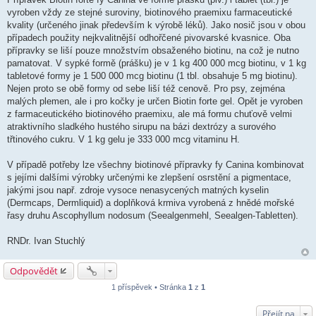
vyroben vždy ze stejné suroviny, biotinového praemixu farmaceutické
kvality (určeného jinak především k výrobě léků). Jako nosič jsou v obou
případech použity nejkvalitnější odhořčené pivovarské kvasnice. Oba
přípravky se liší pouze množstvím obsaženého biotinu, na což je nutno
pamatovat. V sypké formě (prášku) je v 1 kg 400 000 mcg biotinu, v 1 kg
tabletové formy je 1 500 000 mcg biotinu (1 tbl. obsahuje 5 mg biotinu).
Nejen proto se obě formy od sebe liší též cenově. Pro psy, zejména
malých plemen, ale i pro kočky je určen Biotin forte gel. Opět je vyroben
z farmaceutického biotinového praemixu, ale má formu chuťově velmi
atraktivního sladkého hustého sirupu na bázi dextrózy a surového
třtinového cukru. V 1 kg gelu je 333 000 mcg vitaminu H.
V případě potřeby lze všechny biotinové přípravky fy Canina kombinovat
s jejími dalšími výrobky určenými ke zlepšení osrstění a pigmentace,
jakými jsou např. zdroje vysoce nenasycených matných kyselin
(Dermcaps, Dermliquid) a doplňková krmiva vyrobená z hnědé mořské
řasy druhu Ascophyllum nodosum (Seealgenmehl, Seealgen-Tabletten).
RNDr. Ivan Stuchlý
Odpovědět
1 příspěvek • Stránka
1
z
1
Přejít na