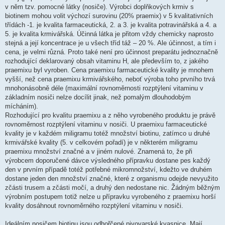
v něm tzv. pomocné látky (nosiče). Výrobci doplňkových krmiv s
biotinem mohou volit výchozí surovinu (20% praemix) v 5 kvalitativních
třídách -1. je kvalita farmaceutická, 2. a 3. je kvalita potravinářská a 4. a
5. je kvalita krmivářská. Účinná látka je přitom vždy chemicky naprosto
stejná a její koncentrace je u všech tříd táž – 20 %. Ale účinnost, a tím i
cena, je velmi různá. Proto také není pro účinnost preparátu jednoznačně
rozhodující deklarovaný obsah vitaminu H, ale především to, z jakého
praemixu byl vyroben. Cena praemixu farmaceutické kvality je mnohem
vyšší, než cena praemixu krmivářského, neboť výroba toho prvního trvá
mnohonásobně déle (maximální rovnoměrnosti rozptýlení vitaminu v
základním nosiči nelze docílit jinak, než pomalým dlouhodobým
mícháním).
Rozhodující pro kvalitu praemixu a z něho vyrobeného produktu je právě
rovnoměrnost rozptýlení vitaminu v nosiči. U praemixu farmaceutické
kvality je v každém miligramu totéž množství biotinu, zatímco u druhé
krmivářské kvality (5. v celkovém pořadí) je v některém miligramu
praemixu množství značné a v jiném nulové. Znamená to, že při
výrobcem doporučené dávce výsledného přípravku dostane pes každý
den v prvním případě totéž potřebné mikromnožství, kdežto ve druhém
dostane jeden den množství značné, které z organismu odejde nevyužito
zčásti trusem a zčásti močí, a druhý den nedostane nic. Žádným běžným
výrobním postupem totiž nelze u přípravku vyrobeného z praemixu horší
kvality dosáhnout rovnoměrného rozptýlení vitaminu v nosiči.
Ideálním nosičem biotinu jsou odhořčené pivovarské kvasnice. Mají