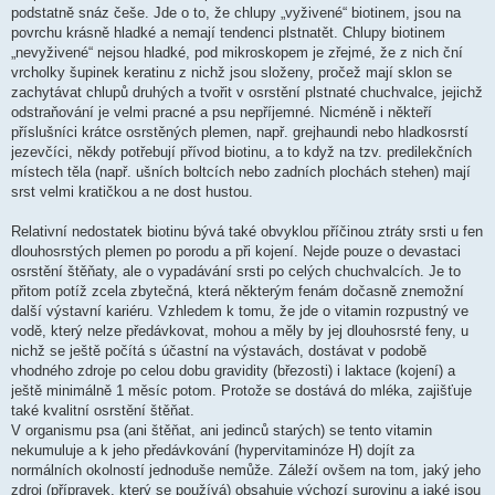
podstatně snáz češe. Jde o to, že chlupy „vyživené“ biotinem, jsou na
povrchu krásně hladké a nemají tendenci plstnatět. Chlupy biotinem
„nevyživené“ nejsou hladké, pod mikroskopem je zřejmé, že z nich ční
vrcholky šupinek keratinu z nichž jsou složeny, pročež mají sklon se
zachytávat chlupů druhých a tvořit v osrstění plstnaté chuchvalce, jejichž
odstraňování je velmi pracné a psu nepříjemné. Nicméně i někteří
příslušníci krátce osrstěných plemen, např. grejhaundi nebo hladkosrstí
jezevčíci, někdy potřebují přívod biotinu, a to když na tzv. predilekčních
místech těla (např. ušních boltcích nebo zadních plochách stehen) mají
srst velmi kratičkou a ne dost hustou.
Relativní nedostatek biotinu bývá také obvyklou příčinou ztráty srsti u fen
dlouhosrstých plemen po porodu a při kojení. Nejde pouze o devastaci
osrstění štěňaty, ale o vypadávání srsti po celých chuchvalcích. Je to
přitom potíž zcela zbytečná, která některým fenám dočasně znemožní
další výstavní kariéru. Vzhledem k tomu, že jde o vitamin rozpustný ve
vodě, který nelze předávkovat, mohou a měly by jej dlouhosrsté feny, u
nichž se ještě počítá s účastní na výstavách, dostávat v podobě
vhodného zdroje po celou dobu gravidity (březosti) i laktace (kojení) a
ještě minimálně 1 měsíc potom. Protože se dostává do mléka, zajišťuje
také kvalitní osrstění štěňat.
V organismu psa (ani štěňat, ani jedinců starých) se tento vitamin
nekumuluje a k jeho předávkování (hypervitaminóze H) dojít za
normálních okolností jednoduše nemůže. Záleží ovšem na tom, jaký jeho
zdroj (přípravek, který se používá) obsahuje výchozí surovinu a jaké jsou