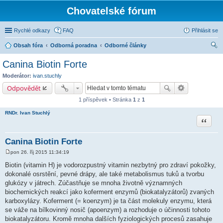
Chovatelské fórum
Rychlé odkazy
FAQ
Přihlásit se
Obsah fóra
Odborná poradna
Odborné články
led
Canina Biotin Forte
at
Moderátor:
ivan.stuchly
Odpovědět
1 příspěvek • Stránka
1
z
1
RNDr. Ivan Stuchlý
Citace
Canina Biotin Forte
pon 26. říj 2015 11:34:19
P
ř
Biotin (vitamin H) je vodorozpustný vitamin nezbytný pro zdraví pokožky,
í
dokonalé osrstění, pevné drápy, ale také metabolismus tuků a tvorbu
s
p
glukózy v játrech. Zúčastňuje se mnoha životně významných
ě
biochemických reakcí jako koferment enzymů (biokatalyzátorů) zvaných
v
e
karboxylázy. Koferment (= koenzym) je ta část molekuly enzymu, která
k
se váže na bílkovinný nosič (apoenzym) a rozhoduje o účinnosti tohoto
biokatalyzátoru. Kromě mnoha dalších fyziologických procesů zasahuje