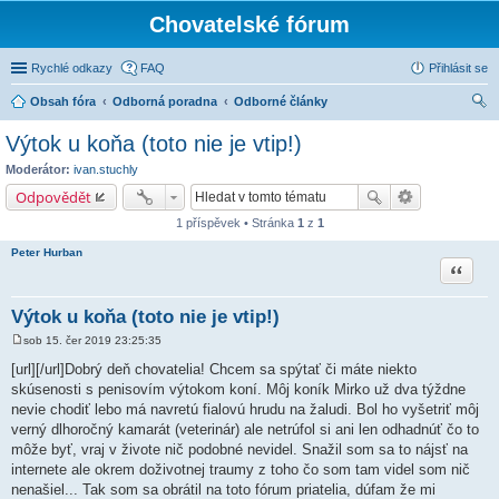
Chovatelské fórum
Rychlé odkazy
FAQ
Přihlásit se
Obsah fóra
Odborná poradna
Odborné články
led
Výtok u koňa (toto nie je vtip!)
at
Moderátor:
ivan.stuchly
Odpovědět
1 příspěvek • Stránka
1
z
1
Peter Hurban
Citace
Výtok u koňa (toto nie je vtip!)
sob 15. čer 2019 23:25:35
P
ř
[url][/url]Dobrý deň chovatelia! Chcem sa spýtať či máte niekto
í
skúsenosti s penisovím výtokom koní. Môj koník Mirko už dva týždne
s
p
nevie chodiť lebo má navretú fialovú hrudu na žaludi. Bol ho vyšetriť môj
ě
verný dlhoročný kamarát (veterinár) ale netrúfol si ani len odhadnúť čo to
v
e
môže byť, vraj v živote nič podobné nevidel. Snažil som sa to nájsť na
k
internete ale okrem doživotnej traumy z toho čo som tam videl som nič
nenašiel... Tak som sa obrátil na toto fórum priatelia, dúfam že mi