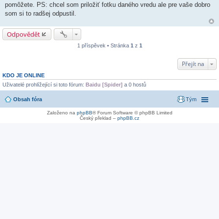
pomôžete. PS: chcel som priložiť fotku daného vredu ale pre vaše dobro
som si to radšej odpustil.
Odpovědět
1 příspěvek • Stránka
1
z
1
Přejít na
KDO JE ONLINE
Uživatelé prohlížející si toto fórum:
Baidu [Spider]
a 0 hostů
Obsah fóra
Tým
Založeno na
phpBB
® Forum Software © phpBB Limited
Český překlad –
phpBB.cz